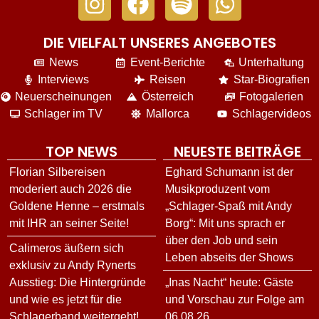
DIE VIELFALT UNSERES ANGEBOTES
News
Event-Berichte
Unterhaltung
Interviews
Reisen
Star-Biografien
Neuerscheinungen
Österreich
Fotogalerien
Schlager im TV
Mallorca
Schlagervideos
TOP NEWS
NEUESTE BEITRÄGE
Florian Silbereisen
Eghard Schumann ist der
moderiert auch 2026 die
Musikproduzent vom
Goldene Henne – erstmals
„Schlager-Spaß mit Andy
mit IHR an seiner Seite!
Borg“: Mit uns sprach er
über den Job und sein
Calimeros äußern sich
Leben abseits der Shows
exklusiv zu Andy Rynerts
Ausstieg: Die Hintergründe
„Inas Nacht“ heute: Gäste
und wie es jetzt für die
und Vorschau zur Folge am
Schlagerband weitergeht!
06.08.26