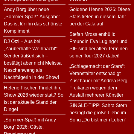
Andy Borg über neue
Goldene Henne 2026: Diese
„Sommer-Spaß“-Ausgabe:
Stars treten in diesem Jahr
Das ist für ihn das schönste
bei der Gala auf
Kompliment
Stefan Mross enthüllt:
DJ Ötzi – Aus bei
Freundin Eva Luginger und
„Zauberhafte Weihnacht“:
SIE sind bei allen Terminen
Sender äußert sich –
seiner Tour 2027 dabei!
bestätigt aber nicht Melissa
„Schlagernacht der Stars“:
Naschenweng als
Veranstalter entschädigt
Nachfolgerin in der Show!
Zuschauer mit Andrea Berg
Helene Fischer: Findet ihre
Freikarten wegen dem
Show 2026 wieder statt? So
Ausfall mehrerer Künstler
ist der aktuelle Stand der
SINGLE-TIPP! Sahra Stern
Dinge!
besingt die große Liebe im
„Sommer-Spaß mit Andy
Song „Du bist mein Leben“
Borg“ 2026: Gäste,