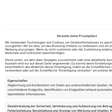
Verwalte deine Privatsphäre
Wir verwenden Technologien wie Cookies, um Geräteinformationen zu speic
zuzugreifen. Wir tun dies, um das Browsing-Erlebnis zu verbessern und um (ni
Werbung anzuzeigen. Wenn du nicht zustimmst oder die Zustimmung widerruf
Merkmale und Funktionen beeinträchtigen.
Klicke unten, um dem oben Gesagten zuzustimmen oder eine detaillierte Aus
Auswahl wird nur auf dieser Seite angewendet. Du kannst deine Einstellunge
einschließlich des Widerrufs deiner Einwilligung, indem du die Schaltflächen 
verwendest oder auf die Schaltfläche "Einwilligung verwalten" am unteren Bi
Eigenschaften
Abgleichung und Kombination von Daten aus unterschiedlichen Quellen, V
verschiedener Endgeräte, Identifikation von Endgeräten anhand automatis
übermittelter Informationen.
Das könnte Euch auch interessieren:
Joelina Drews exklusiv über „Die
Verräter“-Teilnahme: „Man ist permanent
Gewährleistung der Sicherheit, Verhinderung und Aufdeckung von Betru
angespannt“
Fehlerbehebung, Bereitstellung und Anzeige von Werbung und Inhalten, I