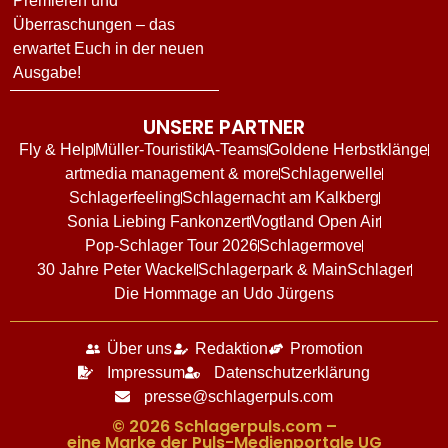
Premieren und
Überraschungen – das
erwartet Euch in der neuen
Ausgabe!
UNSERE PARTNER
Fly & Help
Müller-Touristik
A-Teams
Goldene Herbstklänge
artmedia management & more
Schlagerwelle
Schlagerfeeling
Schlagernacht am Kalkberg
Sonia Liebing Fankonzert
Vogtland Open Air
Pop-Schlager Tour 2026
Schlagermove
30 Jahre Peter Wackel
Schlagerpark & MainSchlager
Die Hommage an Udo Jürgens
Über uns
Redaktion
Promotion
Impressum
Datenschutzerklärung
presse@schlagerpuls.com
© 2026 Schlagerpuls.com –
eine Marke der Puls-Medienportale UG​