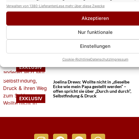
Entscheidungen zum Datenschutz speichern und übermitteln.
Verwalten von 1380-Lieferanten
Lese mehr über diese Zwecke
Akzeptieren
„Schlagernacht der Stars“ in Wiesmoor:
Ablaufplan am 08.08.26 – wer tritt wann
auf?
Nur funktionale
Einstellungen
Joelina Drews spricht offen über ihre
überwundene Essstörung – wie sie
Cookie-Richtlinie
Datenschutz
Impressum
anderen jetzt anderen helfen möchte
Joelina Drews: Wollte nicht in „dieselbe
Ecke wie mein Papa gestellt werden“ –
offen spricht sie über „Durch und durch“,
Selbstfindung & Druck