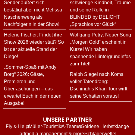
Sender äußert sich –
schwierige Kindheit, Träume
bestätigt aber nicht Melissa
und seine Rolle in
Naschenweng als
BLINDED by DELIGHT:
Nachfolgerin in der Show!
„Sprachlos vor Glück“
Helene Fischer: Findet ihre
Wolfgang Petry: Neuer Song
Show 2026 wieder statt? So
„Morgen Gold“ erscheint in
ist der aktuelle Stand der
Kürze! Wir haben
Dinge!
spannende Hintergrundinfos
zum Titel!
„Sommer-Spaß mit Andy
Borg“ 2026: Gäste,
Ralph Siegel nach Koma
Premieren und
voller Tatendrang:
Überraschungen – das
Dschinghis Khan Tour wirft
erwartet Euch in der neuen
seine Schatten voraus!
Ausgabe!
UNSERE PARTNER
Fly & Help
Müller-Touristik
A-Teams
Goldene Herbstklänge
artmedia management & more
Schlagerwelle