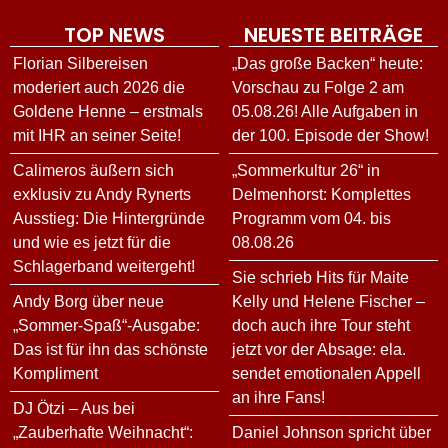
TOP NEWS
NEUESTE BEITRÄGE
Florian Silbereisen
„Das große Backen“ heute:
moderiert auch 2026 die
Vorschau zu Folge 2 am
Goldene Henne – erstmals
05.08.26! Alle Aufgaben in
mit IHR an seiner Seite!
der 100. Episode der Show!
Calimeros äußern sich
„Sommerkultur 26“ in
exklusiv zu Andy Rynerts
Delmenhorst: Komplettes
Ausstieg: Die Hintergründe
Programm vom 04. bis
und wie es jetzt für die
08.08.26
Schlagerband weitergeht!
Sie schrieb Hits für Maite
Andy Borg über neue
Kelly und Helene Fischer –
„Sommer-Spaß“-Ausgabe:
doch auch ihre Tour steht
Das ist für ihn das schönste
jetzt vor der Absage: ela.
Kompliment
sendet emotionalen Appell
an ihre Fans!
DJ Ötzi – Aus bei
„Zauberhafte Weihnacht“:
Daniel Johnson spricht über