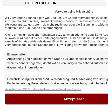
CHEFREDAKTEUR
Kevin Drewes ist seit über 10 Jahren im
Verwalte deine Privatsphäre
Schlager unterwegs und bringt als
Wir verwenden Technologien wie Cookies, um Geräteinformationen zu speic
Chefredakteur seine ganze Erfahrung und
zuzugreifen. Wir tun dies, um das Browsing-Erlebnis zu verbessern und um (ni
Werbung anzuzeigen. Wenn du nicht zustimmst oder die Zustimmung widerruf
Leidenschaft mit hinein. Kein anderer kann
Merkmale und Funktionen beeinträchtigen.
solch eine Expertise wie er vorweisen.
Klicke unten, um dem oben Gesagten zuzustimmen oder eine detaillierte Aus
» AUTORENPROFIL & ALLE ARTIKEL VON
Auswahl wird nur auf dieser Seite angewendet. Du kannst deine Einstellunge
KEVIN DREWES
einschließlich des Widerrufs deiner Einwilligung, indem du die Schaltflächen 
verwendest oder auf die Schaltfläche "Einwilligung verwalten" am unteren Bi
Eigenschaften
Abgleichung und Kombination von Daten aus unterschiedlichen Quellen, V
verschiedener Endgeräte, Identifikation von Endgeräten anhand automatis
übermittelter Informationen.
Gewährleistung der Sicherheit, Verhinderung und Aufdeckung von Betru
Fehlerbehebung, Bereitstellung und Anzeige von Werbung und Inhalten, I
Entscheidungen zum Datenschutz speichern und übermitteln.
Verwalten von 1380-Lieferanten
Lese mehr über diese Zwecke
Akzeptieren