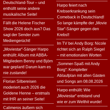
Deutschland-Tour – und
Harpo feiert nach
enthüllt seine andere
Krebserkrankung sein
musikalische Seite!
Comeback in Deutschland!
Fällt die Helene Fischer
So lange kämpfte der „Movie
Show 2026 doch aus? Das
Star“-Sänger gegen den
sagt der Sender zum
Krebs!!
Mediengerücht!
Im TV bei Andy Borg: Nicole
„Moviestar“-Sänger Harpo
richtet sich an Ralph Siegel
enthüllt: Album mit ABBA-
– mit emotionalen Worten
Mitgliedern Benny und Björn
„Sommer-Spaß mit Andy
war geplant! Darum kam es
Borg“: Kompletter
nie zustande!
Ablaufplan mit allen Gästen
Florian Silbereisen
und Songs am 08.08.2026
moderiert auch 2026 die
Harpo enthüllt: Wie
Goldene Henne – erstmals
„Moviestar“ entstand und
mit IHR an seiner Seite!
wie er zum Welthit wurde!
Calimeros äußern sich