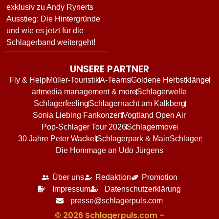
exklusiv zu Andy Rynerts
Ausstieg: Die Hintergründe
und wie es jetzt für die
Schlagerband weitergeht!
UNSERE PARTNER
Fly & Help
Müller-Touristik
A-Teams
Goldene Herbstklänge
artmedia management & more
Schlagerwelle
Schlagerfeeling
Schlagernacht am Kalkberg
Sonia Liebing Fankonzert
Vogtland Open Air
Pop-Schlager Tour 2026
Schlagermove
30 Jahre Peter Wackel
Schlagerpark & MainSchlager
Die Hommage an Udo Jürgens
Über uns
Redaktion
Promotion
Impressum
Datenschutzerklärung
presse@schlagerpuls.com
© 2026 Schlagerpuls.com –