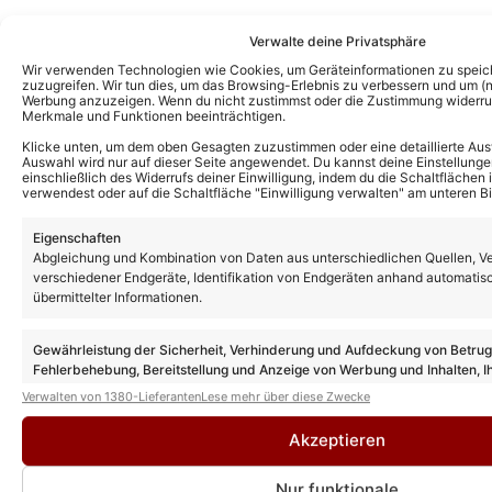
Verwalte deine Privatsphäre
Wir verwenden Technologien wie Cookies, um Geräteinformationen zu speic
zuzugreifen. Wir tun dies, um das Browsing-Erlebnis zu verbessern und um (ni
Werbung anzuzeigen. Wenn du nicht zustimmst oder die Zustimmung widerruf
Merkmale und Funktionen beeinträchtigen.
Klicke unten, um dem oben Gesagten zuzustimmen oder eine detaillierte Aus
Auswahl wird nur auf dieser Seite angewendet. Du kannst deine Einstellunge
einschließlich des Widerrufs deiner Einwilligung, indem du die Schaltflächen 
verwendest oder auf die Schaltfläche "Einwilligung verwalten" am unteren Bi
Kevin Drewes
Eigenschaften
CHEFREDAKTEUR
Abgleichung und Kombination von Daten aus unterschiedlichen Quellen, V
Kevin Drewes ist seit über 10 Jahren im
verschiedener Endgeräte, Identifikation von Endgeräten anhand automatis
übermittelter Informationen.
Schlager unterwegs und bringt als
Chefredakteur seine ganze Erfahrung und
Gewährleistung der Sicherheit, Verhinderung und Aufdeckung von Betru
Leidenschaft mit hinein. Kein anderer kann
Fehlerbehebung, Bereitstellung und Anzeige von Werbung und Inhalten, I
solch eine Expertise wie er vorweisen.
Entscheidungen zum Datenschutz speichern und übermitteln.
Verwalten von 1380-Lieferanten
Lese mehr über diese Zwecke
» AUTORENPROFIL & ALLE ARTIKEL VON
KEVIN DREWES
Akzeptieren
Nur funktionale