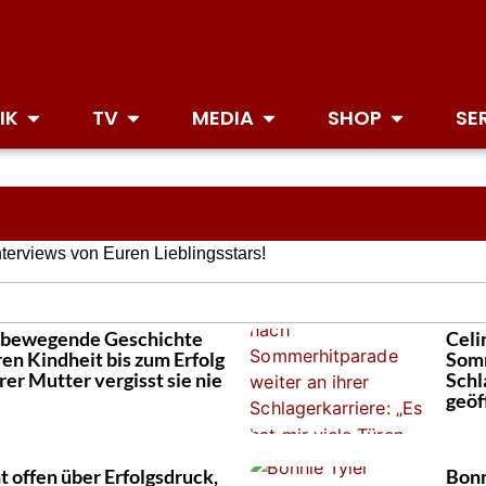
IK
TV
MEDIA
SHOP
SE
nterviews von Euren Lieblingsstars!
re bewegende Geschichte
Celi
en Kindheit bis zum Erfolg
Somm
rer Mutter vergisst sie nie
Schl
geöf
t offen über Erfolgsdruck,
Bonn