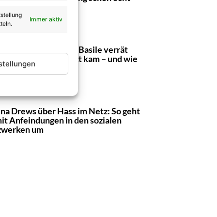
tift“
stellung
Immer aktiv
teln.
eas Gabalier: Pietro Basile verrät
usiv wie es zum Duett kam – und wie
stellungen
Zusammenarbeit war
ina Drews über Hass im Netz: So geht
mit Anfeindungen in den sozialen
zwerken um