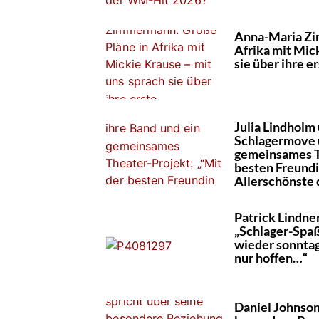
Anna-Maria Zi
Afrika mit Mic
sie über ihre 
Julia Lindholm
Schlagermove ü
gemeinsames Th
besten Freundi
Allerschönste 
Patrick Lindne
„Schlager-Spa
wieder sonntag
nur hoffen…“
Daniel Johnson