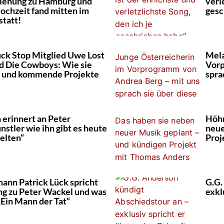
iehung zu Hamburg und
verl
Hochzeit fand mitten im
gesc
tatt!
ck Stop Mitglied Uwe Lost
Mela
d Die Cowboys: Wie sie
Vorp
le und kommende Projekte
spra
erinnert an Peter
Höhn
nstler wie ihn gibt es heute
neue
selten“
Proj
ann Patrick Lück spricht
G.G.
ng zu Peter Wackel und was
exkl
„Ein Mann der Tat“