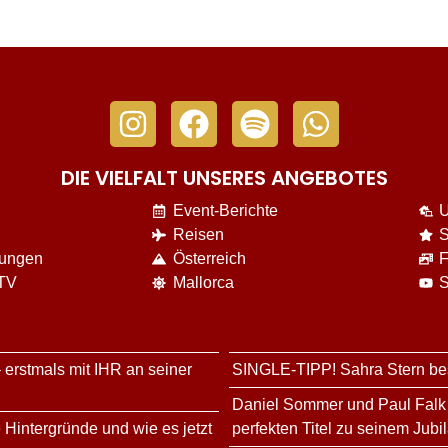
DIE VIELFALT UNSERES ANGEBOTES
Event-Berichte
U
Reisen
S
nungen
Österreich
F
 TV
Mallorca
S
 erstmals mit IHR an seiner
SINGLE-TIPP! Sahra Stern bes
Daniel Sommer und Paul Falk 
 Hintergründe und wie es jetzt
perfekten Titel zu seinem Jubi