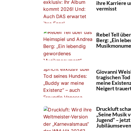
ihre Karriere u
vermisst
Rebel Tell übe
Berg: „Ein leb
Musikmonume
Giovanni Weish
tragischen Tod
meine Existenz
Neigert trauer
Druckluft scha
„Seine Musik ve
Jugend“ – jetzt
Jubiläumseven