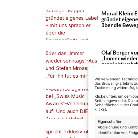
Murad Klein: E
gründet eigenes
über die Beweg
Olaf Berger vor
„Immer wieder 
gar nicht wahr
Wir verwenden Technologi
das Browsing-Erlebnis zu
Zustimmung widerrufst, 
Beatrice Egli 
Tour & ihre En
Klicke unten, um dem obe
Seite angewendet. Du kann
13 Jahre: „Ein
Schaltflächen in der Coo
mutigen Schrit
klickst.
Eigenschaften
Abgleichung und Kombin
Mountain Crew 
Identifikation von Endg
erstes Album 