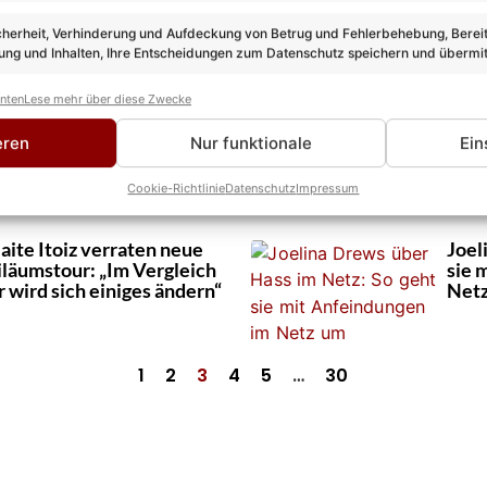
der S
cherheit, Verhinderung und Aufdeckung von Betrug und Fehlerbehebung, Bereit
ng und Inhalten, Ihre Entscheidungen zum Datenschutz speichern und übermit
anten
Lese mehr über diese Zwecke
oitschack meldet sich mit
Andr
urück – wir sprachen
exkl
eren
Nur funktionale
Ein
r
die 
Cookie-Richtlinie
Datenschutz
Impressum
aite Itoiz verraten neue
Joel
biläumstour: „Im Vergleich
sie 
r wird sich einiges ändern“
Net
1
2
3
4
5
…
30