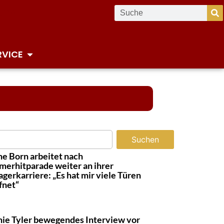
RVICE
Suchen
ne Born arbeitet nach
erhitparade weiter an ihrer
agerkarriere: „Es hat mir viele Türen
fnet“
ie Tyler bewegendes Interview vor