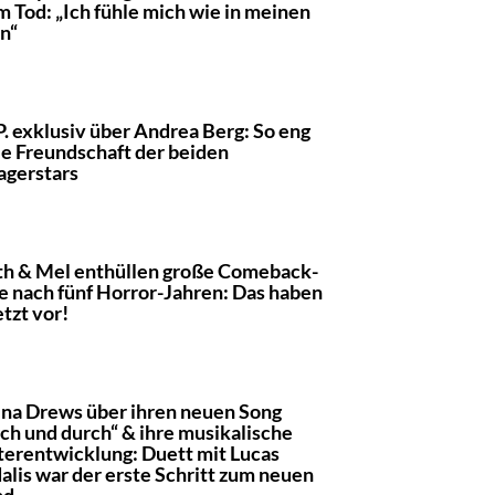
m Tod: „Ich fühle mich wie in meinen
n“
P. exklusiv über Andrea Berg: So eng
die Freundschaft der beiden
agerstars
th & Mel enthüllen große Comeback-
e nach fünf Horror-Jahren: Das haben
etzt vor!
ina Drews über ihren neuen Song
ch und durch“ & ihre musikalische
erentwicklung: Duett mit Lucas
alis war der erste Schritt zum neuen
nd