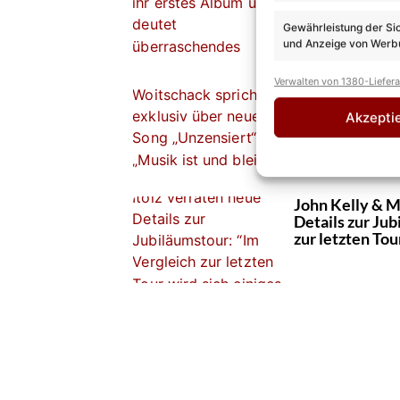
Feature an
Gewährleistung der Si
und Anzeige von Werbu
Verwalten von 1380-Liefer
Anna-Carina W
„Unzensiert“ z
Akzepti
exklusiv mit ih
John Kelly & M
Details zur Ju
zur letzten Tou