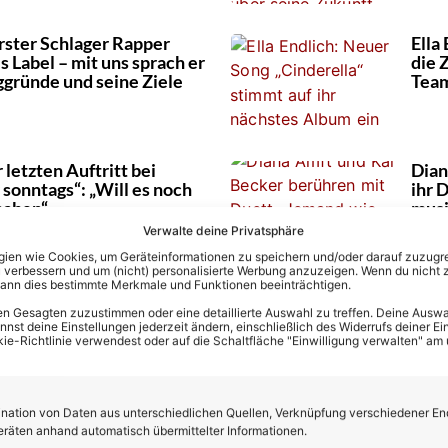
rster Schlager Rapper
Ella
 Label – mit uns sprach er
die 
gründe und seine Ziele
Team
 letzten Auftritt bei
Dian
sonntags“: „Will es noch
ihr 
haben“
musi
Verwalte deine Privatsphäre
en wie Cookies, um Geräteinformationen zu speichern und/oder darauf zuzugrei
 verbessern und um (nicht) personalisierte Werbung anzuzeigen. Wenn du nicht 
kann dies bestimmte Merkmale und Funktionen beeinträchtigen.
spricht über bevorstehende
Mark
twicklung der vergangenen
Come
n Gesagten zuzustimmen oder eine detaillierte Auswahl zu treffen. Deine Auswah
st deine Einstellungen jederzeit ändern, einschließlich des Widerrufs deiner Ein
 schöner Weg, aber mit
sein
kie-Richtlinie verwendest oder auf die Schaltfläche "Einwilligung verwalten" am
ten“
ation von Daten aus unterschiedlichen Quellen, Verknüpfung verschiedener En
spricht exklusiv über ihr
Mar
eräten anhand automatisch übermittelter Informationen.
und deutet überraschendes
„Sch