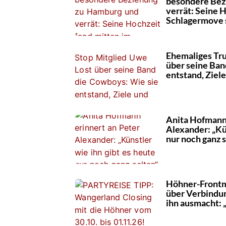
besondere Bez
verrät: Seine 
Schlagermove s
Ehemaliges Tru
über seine Ban
entstand, Zie
Anita Hofmann 
Alexander: „Kü
nur noch ganz 
Höhner-Frontm
über Verbindu
ihn ausmacht: 