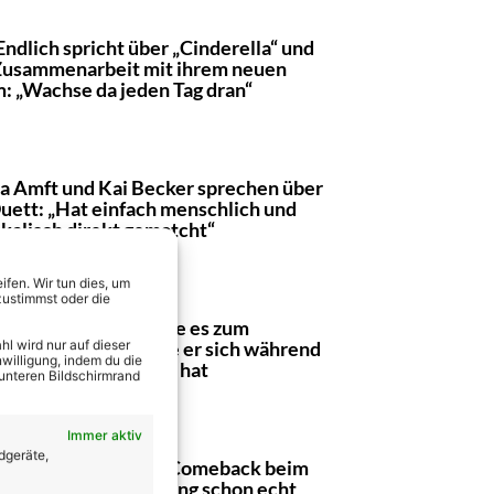
 Endlich spricht über „Cinderella“ und
Zusammenarbeit mit ihrem neuen
: „Wachse da jeden Tag dran“
a Amft und Kai Becker sprechen über
Duett: „Hat einfach menschlich und
kalisch direkt gematcht“
fen. Wir tun dies, um
zustimmst oder die
 Medlock verrät, wie es zum
back kam – und wie er sich während
l wird nur auf dieser
willigung, indem du die
er Auszeit verändert hat
 unteren Bildschirmrand
Immer aktiv
dgeräte,
k Medlock über TV-Comeback beim
lagerbooom“: „Mir ging schon echt