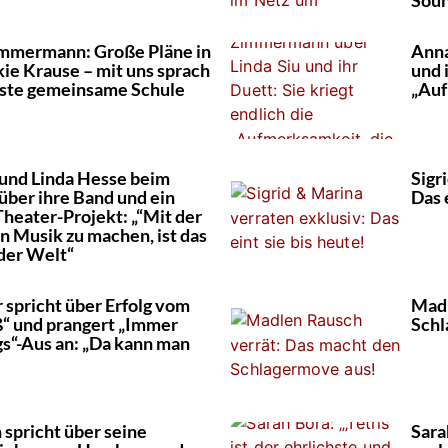
mmermann: Große Pläne in
Anna
kie Krause – mit uns sprach
und 
erste gemeinsame Schule
„Auf
 und Linda Hesse beim
Sigr
ber ihre Band und ein
Das 
eater-Projekt: „“Mit der
n Musik zu machen, ist das
der Welt“
r spricht über Erfolg vom
Madl
ß“ und prangert „Immer
Schl
s“-Aus an: „Da kann man
 spricht über seine
Sara