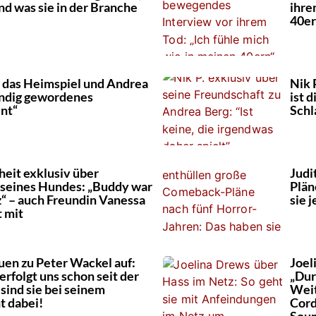
nd was sie in der Branche
ihre
40er
r das Heimspiel und Andrea
Nik 
endig gewordenes
ist 
nt“
Schl
eit exklusiv über
Judi
 seines Hundes: „Buddy war
Plän
“ – auch Freundin Vanessa
sie j
t mit
uen zu Peter Wackel auf:
Joel
rfolgt uns schon seit der
„Dur
 sind sie bei seinem
Weit
t dabei!
Cord
Sou