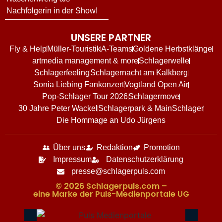
Nachfolgerin in der Show!
UNSERE PARTNER
Fly & Help
Müller-Touristik
A-Teams
Goldene Herbstklänge
artmedia management & more
Schlagerwelle
Schlagerfeeling
Schlagernacht am Kalkberg
Sonia Liebing Fankonzert
Vogtland Open Air
Pop-Schlager Tour 2026
Schlagermove
30 Jahre Peter Wackel
Schlagerpark & MainSchlager
Die Hommage an Udo Jürgens
Über uns
Redaktion
Promotion
Impressum
Datenschutzerklärung
presse@schlagerpuls.com
© 2026 Schlagerpuls.com –
eine Marke der Puls-Medienportale UG​