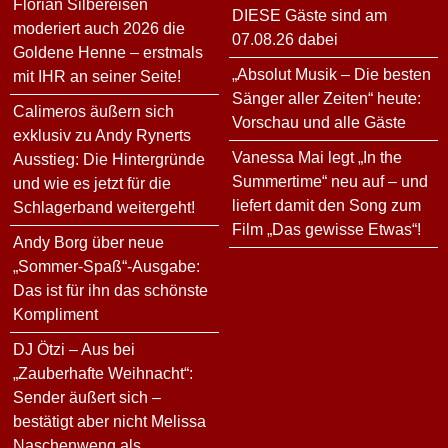
Florian Silbereisen
DIESE Gäste sind am
moderiert auch 2026 die
07.08.26 dabei
Goldene Henne – erstmals
„Absolut Musik – Die besten
mit IHR an seiner Seite!
Sänger aller Zeiten“ heute:
Calimeros äußern sich
Vorschau und alle Gäste
exklusiv zu Andy Rynerts
Vanessa Mai legt „In the
Ausstieg: Die Hintergründe
Summertime“ neu auf – und
und wie es jetzt für die
liefert damit den Song zum
Schlagerband weitergeht!
Film „Das gewisse Etwas“!
Andy Borg über neue
„Sommer-Spaß“-Ausgabe:
Das ist für ihn das schönste
Kompliment
DJ Ötzi – Aus bei
„Zauberhafte Weihnacht“:
Sender äußert sich –
bestätigt aber nicht Melissa
Naschenweng als