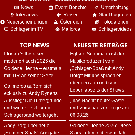
News
Event-Berichte
Unterhaltung
Interviews
Reisen
Star-Biografien
Neuerscheinungen
Österreich
Fotogalerien
Schlager im TV
Mallorca
Schlagervideos
TOP NEWS
NEUESTE BEITRÄGE
Florian Silbereisen
Eghard Schumann ist der
moderiert auch 2026 die
Musikproduzent vom
Goldene Henne – erstmals
„Schlager-Spaß mit Andy
mit IHR an seiner Seite!
Borg“: Mit uns sprach er
über den Job und sein
Calimeros äußern sich
Leben abseits der Shows
exklusiv zu Andy Rynerts
Ausstieg: Die Hintergründe
„Inas Nacht“ heute: Gäste
und wie es jetzt für die
und Vorschau zur Folge am
Schlagerband weitergeht!
06.08.26
Andy Borg über neue
Goldene Henne 2026: Diese
„Sommer-Spaß“-Ausgabe:
Stars treten in diesem Jahr