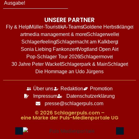
Ausgabe!
UNSERE PARTNER
Fly & Help
Müller-Touristik
A-Teams
Goldene Herbstklänge
artmedia management & more
Schlagerwelle
Schlagerfeeling
Schlagernacht am Kalkberg
Sonia Liebing Fankonzert
Vogtland Open Air
Pop-Schlager Tour 2026
Schlagermove
30 Jahre Peter Wackel
Schlagerpark & MainSchlager
Die Hommage an Udo Jürgens
Über uns
Redaktion
Promotion
Impressum
Datenschutzerklärung
presse@schlagerpuls.com
© 2026 Schlagerpuls.com –
eine Marke der Puls-Medienportale UG​