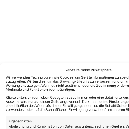
Verwalte deine Privatsphäre
Wir verwenden Technologien wie Cookies, um Geräteinformationen zu speic
zuzugreifen. Wir tun dies, um das Browsing-Erlebnis zu verbessern und um (ni
Werbung anzuzeigen. Wenn du nicht zustimmst oder die Zustimmung widerruf
Merkmale und Funktionen beeinträchtigen.
Das könnte Euch auch interessieren:
Klicke unten, um dem oben Gesagten zuzustimmen oder eine detaillierte Aus
Helene Fischer: Findet ihre Show 2026
Auswahl wird nur auf dieser Seite angewendet. Du kannst deine Einstellunge
wieder statt? So ist der aktuelle Stand der
einschließlich des Widerrufs deiner Einwilligung, indem du die Schaltflächen 
Dinge!
verwendest oder auf die Schaltfläche "Einwilligung verwalten" am unteren Bi
Eigenschaften
Abgleichung und Kombination von Daten aus unterschiedlichen Quellen, V
Helene Fischer: Tickets für Zusatzkonzert