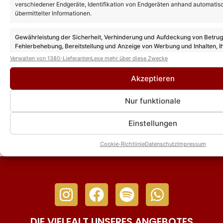
verschiedener Endgeräte, Identifikation von Endgeräten anhand automatis
in Schladming jetzt erhältlich! Erster
übermittelter Informationen.
Termin bereits ausverkauft!
Gewährleistung der Sicherheit, Verhinderung und Aufdeckung von Betru
Fehlerbehebung, Bereitstellung und Anzeige von Werbung und Inhalten, I
Helene Fischer eröffnet Ski-Opening 2026
Entscheidungen zum Datenschutz speichern und übermitteln.
in Schladming
Verwalten von 1380-Lieferanten
Lese mehr über diese Zwecke
Akzeptieren
Florian Silbereisen und Helene Fischer: SO
Nur funktionale
schön war ihr gemeinsamer Auftritt bei
ihrem Tourfinale!
Einstellungen
Cookie-Richtlinie
Datenschutz
Impressum
DIE VIELFALT UNSERES ANGEBOTES