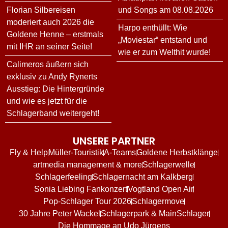
Florian Silbereisen
und Songs am 08.08.2026
moderiert auch 2026 die
Harpo enthüllt: Wie
Goldene Henne – erstmals
„Moviestar“ entstand und
mit IHR an seiner Seite!
wie er zum Welthit wurde!
Calimeros äußern sich
exklusiv zu Andy Rynerts
Ausstieg: Die Hintergründe
und wie es jetzt für die
Schlagerband weitergeht!
UNSERE PARTNER
Fly & Help
Müller-Touristik
A-Teams
Goldene Herbstklänge
artmedia management & more
Schlagerwelle
Schlagerfeeling
Schlagernacht am Kalkberg
Sonia Liebing Fankonzert
Vogtland Open Air
Pop-Schlager Tour 2026
Schlagermove
30 Jahre Peter Wackel
Schlagerpark & MainSchlager
Die Hommage an Udo Jürgens