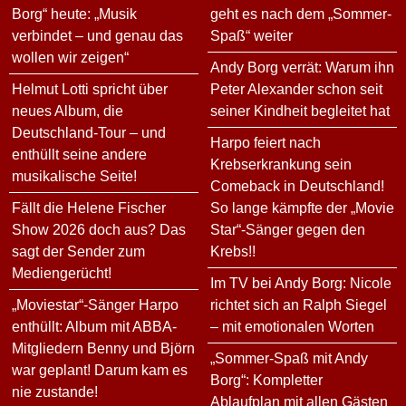
Borg“ heute: „Musik
geht es nach dem „Sommer-
verbindet – und genau das
Spaß“ weiter
wollen wir zeigen“
Andy Borg verrät: Warum ihn
Helmut Lotti spricht über
Peter Alexander schon seit
neues Album, die
seiner Kindheit begleitet hat
Deutschland-Tour – und
Harpo feiert nach
enthüllt seine andere
Krebserkrankung sein
musikalische Seite!
Comeback in Deutschland!
Fällt die Helene Fischer
So lange kämpfte der „Movie
Show 2026 doch aus? Das
Star“-Sänger gegen den
sagt der Sender zum
Krebs!!
Mediengerücht!
Im TV bei Andy Borg: Nicole
„Moviestar“-Sänger Harpo
richtet sich an Ralph Siegel
enthüllt: Album mit ABBA-
– mit emotionalen Worten
Mitgliedern Benny und Björn
„Sommer-Spaß mit Andy
war geplant! Darum kam es
Borg“: Kompletter
nie zustande!
Ablaufplan mit allen Gästen