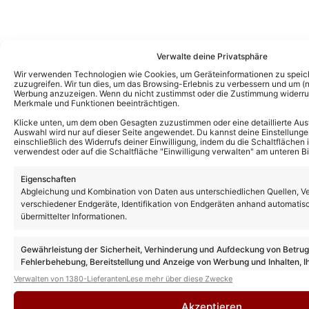
Verwalte deine Privatsphäre
Wir verwenden Technologien wie Cookies, um Geräteinformationen zu speic
Das könnte Euch auch interessieren:
zuzugreifen. Wir tun dies, um das Browsing-Erlebnis zu verbessern und um (ni
Werbung anzuzeigen. Wenn du nicht zustimmst oder die Zustimmung widerruf
„Giovanni Zarrella Show“ Sommerparty:
Merkmale und Funktionen beeinträchtigen.
Erste Details zu den Auftritten der Gäste!
Diese TV-Premieren und Duette erwarten
Klicke unten, um dem oben Gesagten zuzustimmen oder eine detaillierte Aus
Euch!
Auswahl wird nur auf dieser Seite angewendet. Du kannst deine Einstellunge
einschließlich des Widerrufs deiner Einwilligung, indem du die Schaltflächen 
verwendest oder auf die Schaltfläche "Einwilligung verwalten" am unteren Bi
Mark Medlock sagt Auftritt in „Giovanni
Zarrella Show“ unvorhergesehen ab!
Eigenschaften
Abgleichung und Kombination von Daten aus unterschiedlichen Quellen, V
verschiedener Endgeräte, Identifikation von Endgeräten anhand automatis
übermittelter Informationen.
„Giovanni Zarrella Show“: Gäste,
Premieren und Überraschungen! Das
Gewährleistung der Sicherheit, Verhinderung und Aufdeckung von Betru
erwartet euch bei der „Sommer-Party“ auf
Fehlerbehebung, Bereitstellung und Anzeige von Werbung und Inhalten, I
dem Fernsehgarten-Gelände!
Entscheidungen zum Datenschutz speichern und übermitteln.
Verwalten von 1380-Lieferanten
Lese mehr über diese Zwecke
„Giovanni Zarrella Show“: Alle Gäste der
Akzeptieren