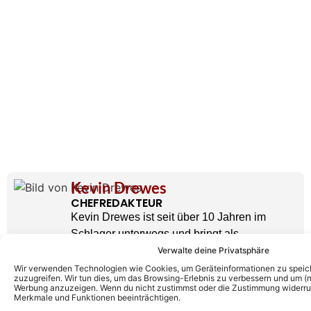
Kevin Drewes
CHEFREDAKTEUR
Kevin Drewes ist seit über 10 Jahren im
Schlager unterwegs und bringt als
Chefredakteur seine ganze Erfahrung und
Verwalte deine Privatsphäre
Leidenschaft mit hinein. Kein anderer kann
Wir verwenden Technologien wie Cookies, um Geräteinformationen zu speic
zuzugreifen. Wir tun dies, um das Browsing-Erlebnis zu verbessern und um (ni
solch eine Expertise wie er vorweisen.
Werbung anzuzeigen. Wenn du nicht zustimmst oder die Zustimmung widerruf
» AUTORENPROFIL & ALLE ARTIKEL VON
Merkmale und Funktionen beeinträchtigen.
KEVIN DREWES