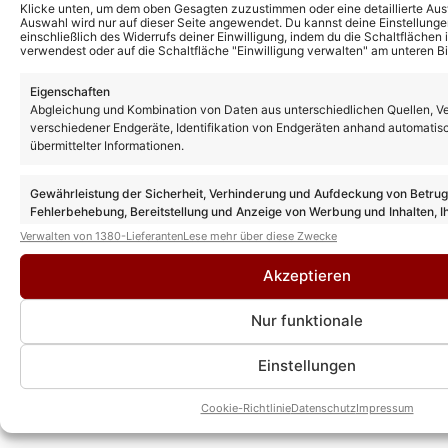
Klicke unten, um dem oben Gesagten zuzustimmen oder eine detaillierte Aus
Auswahl wird nur auf dieser Seite angewendet. Du kannst deine Einstellunge
Weitere Dschungel-News
einschließlich des Widerrufs deiner Einwilligung, indem du die Schaltflächen 
verwendest oder auf die Schaltfläche "Einwilligung verwalten" am unteren Bi
Eigenschaften
Abgleichung und Kombination von Daten aus unterschiedlichen Quellen, V
verschiedener Endgeräte, Identifikation von Endgeräten anhand automatis
übermittelter Informationen.
Gewährleistung der Sicherheit, Verhinderung und Aufdeckung von Betru
Fehlerbehebung, Bereitstellung und Anzeige von Werbung und Inhalten, I
Entscheidungen zum Datenschutz speichern und übermitteln.
Verwalten von 1380-Lieferanten
Lese mehr über diese Zwecke
Akzeptieren
Dschungelcamp 2026: Beim Nachspiel
wird Gil Ofarim von den anderen
Kandidaten degradiert!
Nur funktionale
Einstellungen
Cookie-Richtlinie
Datenschutz
Impressum