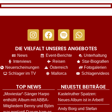
DIE VIELFALT UNSERES ANGEBOTES
News
Event-Berichte
Unterhaltung
Interviews
Reisen
Star-Biografien
Neuerscheinungen
Österreich
Fotogalerien
Schlager im TV
Mallorca
Schlagervideos
TOP NEWS
NEUESTE BEITRÄGE
„Moviestar“-Sänger Harpo
Kastelruther Spatzen:
enthüllt: Album mit ABBA-
Neues Album ist in Arbeit!
Mitgliedern Benny und Björn
Andy Borg und Stefan
war geplant! Darum kam es