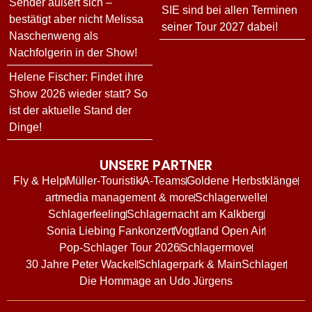
Sender äußert sich –
SIE sind bei allen Terminen
bestätigt aber nicht Melissa
seiner Tour 2027 dabei!
Naschenweng als
Nachfolgerin in der Show!
Helene Fischer: Findet ihre
Show 2026 wieder statt? So
ist der aktuelle Stand der
Dinge!
UNSERE PARTNER
Fly & Help
Müller-Touristik
A-Teams
Goldene Herbstklänge
artmedia management & more
Schlagerwelle
Schlagerfeeling
Schlagernacht am Kalkberg
Sonia Liebing Fankonzert
Vogtland Open Air
Pop-Schlager Tour 2026
Schlagermove
30 Jahre Peter Wackel
Schlagerpark & MainSchlager
Die Hommage an Udo Jürgens