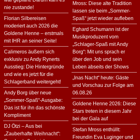
Mross: Diese alte Tradition
nie zustande!
lassen sie beim „Sommer-
Florian Silbereisen
Spaß“ jetzt wieder aufleben
moderiert auch 2026 die
Eghard Schumann ist der
Goldene Henne – erstmals
Musikproduzent vom
mit IHR an seiner Seite!
„Schlager-Spaß mit Andy
Calimeros äußern sich
Borg“: Mit uns sprach er
exklusiv zu Andy Rynerts
über den Job und sein
Ausstieg: Die Hintergründe
Leben abseits der Shows
und wie es jetzt für die
„Inas Nacht“ heute: Gäste
Schlagerband weitergeht!
und Vorschau zur Folge am
Andy Borg über neue
06.08.26
„Sommer-Spaß“-Ausgabe:
Goldene Henne 2026: Diese
Das ist für ihn das schönste
Stars treten in diesem Jahr
Kompliment
bei der Gala auf
DJ Ötzi – Aus bei
Stefan Mross enthüllt:
„Zauberhafte Weihnacht“:
Freundin Eva Luginger und