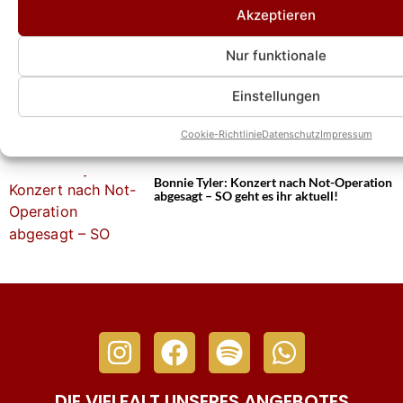
Bonnie Tyler gestorben! Management
Akzeptieren
äußert sich zum tragischen Tod!
Nur funktionale
Bonnie Tyler erwacht aus Koma!
Einstellungen
Management gibt Gesundheitsupdate!
Cookie-Richtlinie
Datenschutz
Impressum
Bonnie Tyler: Konzert nach Not-Operation
abgesagt – SO geht es ihr aktuell!
DIE VIELFALT UNSERES ANGEBOTES