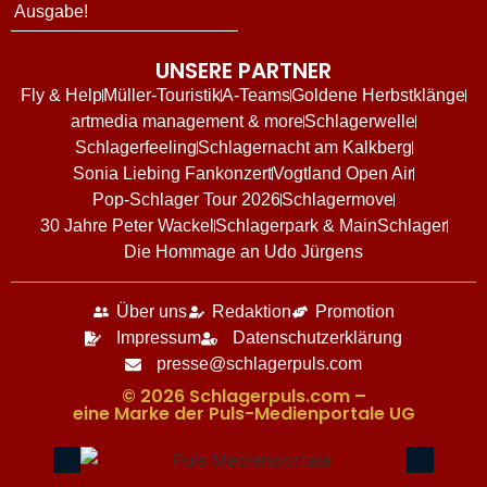
Ausgabe!
UNSERE PARTNER
Fly & Help
Müller-Touristik
A-Teams
Goldene Herbstklänge
artmedia management & more
Schlagerwelle
Schlagerfeeling
Schlagernacht am Kalkberg
Sonia Liebing Fankonzert
Vogtland Open Air
Pop-Schlager Tour 2026
Schlagermove
30 Jahre Peter Wackel
Schlagerpark & MainSchlager
Die Hommage an Udo Jürgens
Über uns
Redaktion
Promotion
Impressum
Datenschutzerklärung
presse@schlagerpuls.com
© 2026 Schlagerpuls.com –
eine Marke der Puls-Medienportale UG​