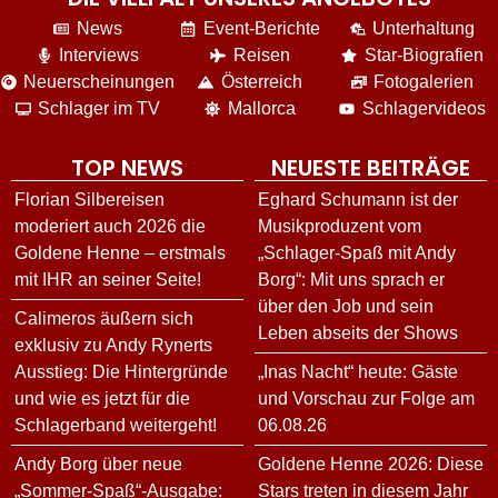
News
Event-Berichte
Unterhaltung
Interviews
Reisen
Star-Biografien
Neuerscheinungen
Österreich
Fotogalerien
Schlager im TV
Mallorca
Schlagervideos
TOP NEWS
NEUESTE BEITRÄGE
Florian Silbereisen
Eghard Schumann ist der
moderiert auch 2026 die
Musikproduzent vom
Goldene Henne – erstmals
„Schlager-Spaß mit Andy
mit IHR an seiner Seite!
Borg“: Mit uns sprach er
über den Job und sein
Calimeros äußern sich
Leben abseits der Shows
exklusiv zu Andy Rynerts
Ausstieg: Die Hintergründe
„Inas Nacht“ heute: Gäste
und wie es jetzt für die
und Vorschau zur Folge am
Schlagerband weitergeht!
06.08.26
Andy Borg über neue
Goldene Henne 2026: Diese
„Sommer-Spaß“-Ausgabe:
Stars treten in diesem Jahr