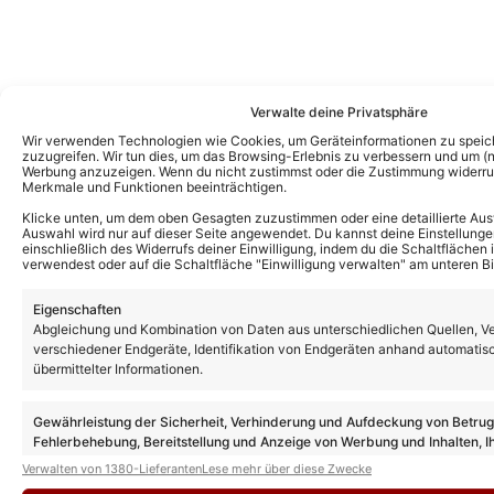
Verwalte deine Privatsphäre
Wir verwenden Technologien wie Cookies, um Geräteinformationen zu speic
zuzugreifen. Wir tun dies, um das Browsing-Erlebnis zu verbessern und um (ni
Werbung anzuzeigen. Wenn du nicht zustimmst oder die Zustimmung widerruf
Merkmale und Funktionen beeinträchtigen.
Klicke unten, um dem oben Gesagten zuzustimmen oder eine detaillierte Aus
Auswahl wird nur auf dieser Seite angewendet. Du kannst deine Einstellunge
einschließlich des Widerrufs deiner Einwilligung, indem du die Schaltflächen 
verwendest oder auf die Schaltfläche "Einwilligung verwalten" am unteren Bi
Eigenschaften
Abgleichung und Kombination von Daten aus unterschiedlichen Quellen, V
verschiedener Endgeräte, Identifikation von Endgeräten anhand automatis
Das könnte Euch auch interessieren:
übermittelter Informationen.
Bonnie Tyler bewegendes Interview vor
ihrem Tod: „Ich fühle mich wie in meinen
40ern“
Gewährleistung der Sicherheit, Verhinderung und Aufdeckung von Betru
Fehlerbehebung, Bereitstellung und Anzeige von Werbung und Inhalten, I
Entscheidungen zum Datenschutz speichern und übermitteln.
Verwalten von 1380-Lieferanten
Lese mehr über diese Zwecke