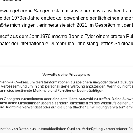
Skewen geborene Sängerin stammt aus einer musikalischen Famil
itte der 1970er-Jahre entdeckte, obwohl er eigentlich einen ande
örte mich singen“, erinnerte sie sich 2021 im Gespräch mit de
rance“ aus dem Jahr 1976 machte Bonnie Tyler einem breiten Publ
päter der internationale Durchbruch. Ihr bislang letztes Studio
viel Kraft! Ruhe in Frieden, liebe Bonnie!
Verwalte deine Privatsphäre
en wie Cookies, um Geräteinformationen zu speichern und/oder darauf zuzugrei
 verbessern und um (nicht) personalisierte Werbung anzuzeigen. Wenn du nicht 
kann dies bestimmte Merkmale und Funktionen beeinträchtigen.
n Gesagten zuzustimmen oder eine detaillierte Auswahl zu treffen. Deine Auswah
st deine Einstellungen jederzeit ändern, einschließlich des Widerrufs deiner Ein
kie-Richtlinie verwendest oder auf die Schaltfläche "Einwilligung verwalten" am
ation von Daten aus unterschiedlichen Quellen, Verknüpfung verschiedener En