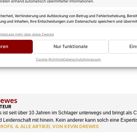
eräten anhand automatisch übermittelter Informationen.
cherheit, Verhinderung und Aufdeckung von Betrug und Fehlerbehebung, Bereit
ng und Inhalten, Ihre Entscheidungen zum Datenschutz speichern und übermit
anten
Lese mehr über diese Zwecke
eren
Nur funktionale
Ein
Cookie-Richtlinie
Datenschutz
Impressum
rewes
TEUR
 ist seit über 10 Jahren im Schlager unterwegs und bringt als 
 Leidenschaft mit hinein. Kein anderer kann solch eine Experti
ROFIL & ALLE ARTIKEL VON KEVIN DREWES