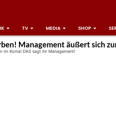
IK
TV
MEDIA
SHOP
SE
rben! Management äußert sich zu