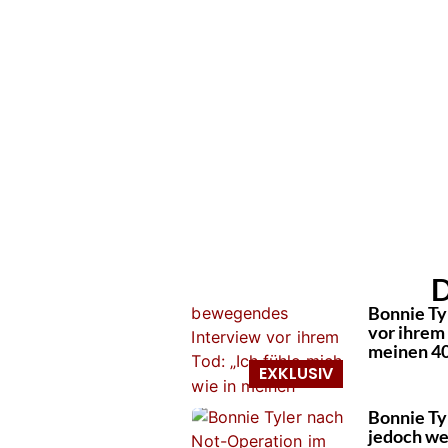
D
Bonnie Ty
vor ihrem 
meinen 4
Bonnie Tyl
jedoch we