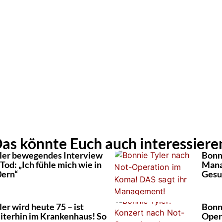
as könnte Euch auch interessiere
ler bewegendes Interview
Bonn
Tod: „Ich fühle mich wie in
Mana
0ern“
Gesu
er wird heute 75 – ist
Bonn
iterhin im Krankenhaus! So
Opera