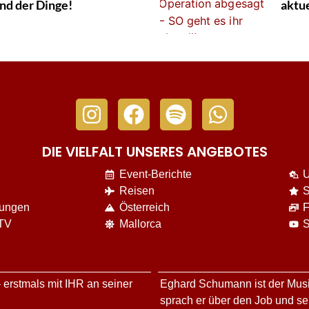
and der Dinge!
aktue
DIE VIELFALT UNSERES ANGEBOTES
Event-Berichte
U
Reisen
S
nungen
Österreich
F
 TV
Mallorca
S
 erstmals mit IHR an seiner
Eghard Schumann ist der Musi
sprach er über den Job und s