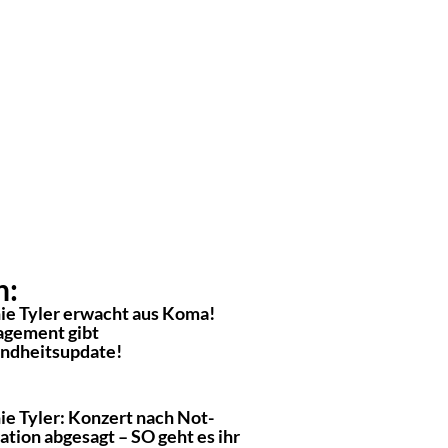
n:
ie Tyler erwacht aus Koma!
gement gibt
ndheitsupdate!
ie Tyler: Konzert nach Not-
tion abgesagt – SO geht es ihr