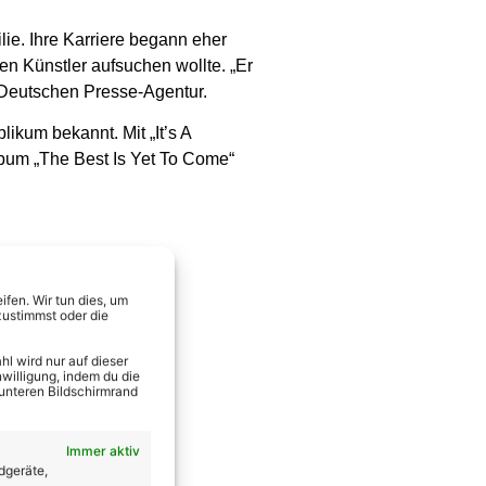
ie. Ihre Karriere begann eher
ren Künstler aufsuchen wollte. „Er
r Deutschen Presse-Agentur.
ikum bekannt. Mit „It’s A
album „The Best Is Yet To Come“
fen. Wir tun dies, um
zustimmst oder die
l wird nur auf dieser
willigung, indem du die
 unteren Bildschirmrand
Immer aktiv
dgeräte,