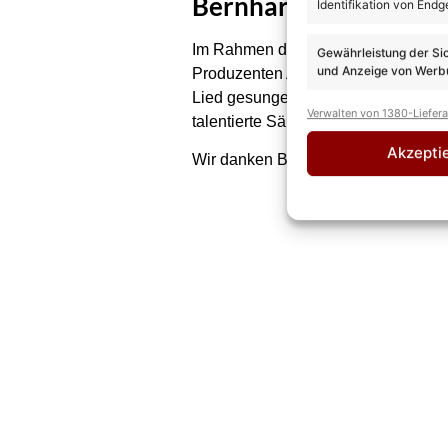
Bernhard Brink: SO k
Identifikation von Endg
Im Rahmen des exklusiven Interview
Gewährleistung der Si
und Anzeige von Werbu
Produzenten Armin Pertl zustande 
Lied gesungen und dann fanden wir e
Verwalten von 1380-Liefer
talentierte Sängerin.
Akzepti
Wir danken Bernhard für die Zeit und