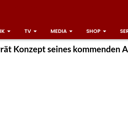
IK
TV
MEDIA
SHOP
SE
rrät Konzept seines kommenden Al