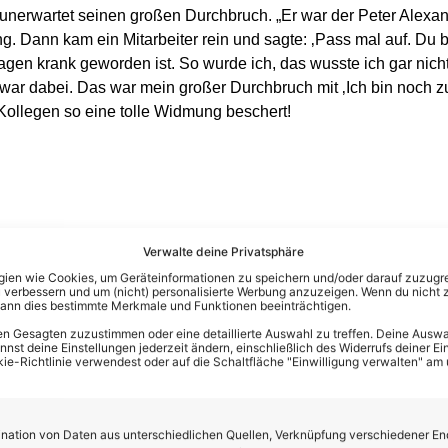
nerwartet seinen großen Durchbruch. „Er war der Peter Alexa
g. Dann kam ein Mitarbeiter rein und sagte: ‚Pass mal auf. Du
gen krank geworden ist. So wurde ich, das wusste ich gar nich
r dabei. Das war mein großer Durchbruch mit ‚Ich bin noch zu 
ollegen so eine tolle Widmung beschert!
Verwalte deine Privatsphäre
en wie Cookies, um Geräteinformationen zu speichern und/oder darauf zuzugrei
 verbessern und um (nicht) personalisierte Werbung anzuzeigen. Wenn du nicht 
kann dies bestimmte Merkmale und Funktionen beeinträchtigen.
n Gesagten zuzustimmen oder eine detaillierte Auswahl zu treffen. Deine Auswah
st deine Einstellungen jederzeit ändern, einschließlich des Widerrufs deiner Ein
kie-Richtlinie verwendest oder auf die Schaltfläche "Einwilligung verwalten" am
ation von Daten aus unterschiedlichen Quellen, Verknüpfung verschiedener En