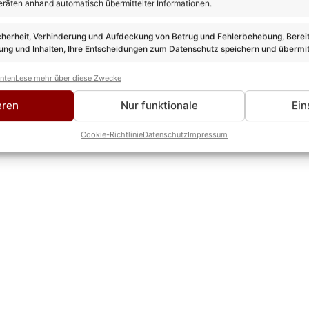
am es zum Duett mit Madlen Rausch
eräten anhand automatisch übermittelter Informationen.
s verriet Brink dabei auch, wie es zum Duett mit Madlen Rausch
cherheit, Verhinderung und Aufdeckung von Betrug und Fehlerbehebung, Bereit
ng und Inhalten, Ihre Entscheidungen zum Datenschutz speichern und übermit
gekommen. Bernhard fand die Idee, den Song mit einer Newcome
s alle gut und haben gesagt: ‚Dann lassen wir es so'“. Eine gro
anten
Lese mehr über diese Zwecke
eren
Nur funktionale
Ein
 das erneut tolle Interview!
Cookie-Richtlinie
Datenschutz
Impressum