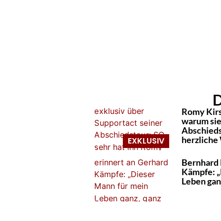
D
Romy Kirs
warum sie
Abschiedst
herzliche
Bernhard 
Kämpfe: „
Leben ganz