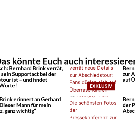
as könnte Euch auch interessiere
ch: Bernhard Brink verrät,
Bern
 sein Supportact bei der
zur A
our ist – und findet
auf 
 Worte!
Brink erinnert an Gerhard
Bern
Dieser Mann für mein
der 
, ganz wichtig“
Absc