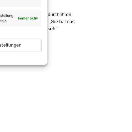
 kam. Der Kontakt sei durch ihren
stellung
Immer aktiv
teln.
rin zu machen, schön. „Sie hat das
ße Ehre für die junge, sehr
stellungen