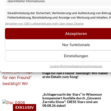
übermittelter Informationen.
Gewährleistung der Sicherheit, Verhinderung und Aufdeckung von Betru
Fehlerbehebung, Bereitstellung und Anzeige von Werbung und Inhalten, I
Entscheidungen zum Datenschutz speichern und übermitteln.
Verwalten von 1380-Lieferanten
Lese mehr über diese Zwecke
Akzeptieren
Nur funktionale
Einstellungen
Das könnte Euch auch interessieren:
Cookie-Richtlinie
Datenschutz
Impressum
Vincent Gross und Tim Peters: Duett „Ich
frage für nen Freund“ bestätigt! Wir haben
erste Details zum Song!
„Schlagernacht der Stars“ in Wiesmoor
kompensiert Ausfälle durch „Giovanni
Zarrella Show“: DIESE Stars sind am
08.08.26 dabei!