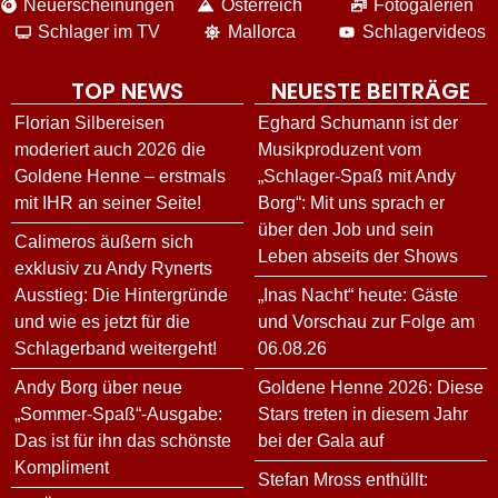
Neuerscheinungen
Österreich
Fotogalerien
Schlager im TV
Mallorca
Schlagervideos
TOP NEWS
NEUESTE BEITRÄGE
Florian Silbereisen
Eghard Schumann ist der
moderiert auch 2026 die
Musikproduzent vom
Goldene Henne – erstmals
„Schlager-Spaß mit Andy
mit IHR an seiner Seite!
Borg“: Mit uns sprach er
über den Job und sein
Calimeros äußern sich
Leben abseits der Shows
exklusiv zu Andy Rynerts
Ausstieg: Die Hintergründe
„Inas Nacht“ heute: Gäste
und wie es jetzt für die
und Vorschau zur Folge am
Schlagerband weitergeht!
06.08.26
Andy Borg über neue
Goldene Henne 2026: Diese
„Sommer-Spaß“-Ausgabe:
Stars treten in diesem Jahr
Das ist für ihn das schönste
bei der Gala auf
Kompliment
Stefan Mross enthüllt: