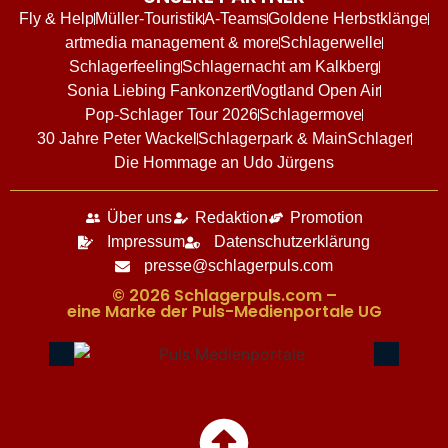
Fly & Help
Müller-Touristik
A-Teams
Goldene Herbstklänge
artmedia management & more
Schlagerwelle
Schlagerfeeling
Schlagernacht am Kalkberg
Sonia Liebing Fankonzert
Vogtland Open Air
Pop-Schlager Tour 2026
Schlagermove
30 Jahre Peter Wackel
Schlagerpark & MainSchlager
Die Hommage an Udo Jürgens
Über uns
Redaktion
Promotion
Impressum
Datenschutzerklärung
presse@schlagerpuls.com
© 2026 Schlagerpuls.com –
eine Marke der Puls-Medienportale UG​