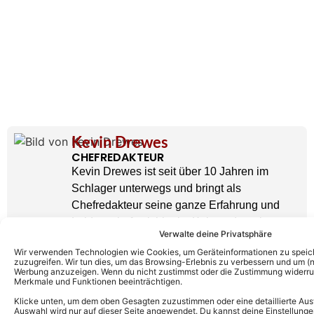
Kevin Drewes
CHEFREDAKTEUR
Kevin Drewes ist seit über 10 Jahren im
Schlager unterwegs und bringt als
Chefredakteur seine ganze Erfahrung und
Leidenschaft mit hinein. Kein anderer kann
Verwalte deine Privatsphäre
solch eine Expertise wie er vorweisen.
» AUTORENPROFIL & ALLE ARTIKEL VON
Wir verwenden Technologien wie Cookies, um Geräteinformationen zu speic
zuzugreifen. Wir tun dies, um das Browsing-Erlebnis zu verbessern und um (ni
KEVIN DREWES
Werbung anzuzeigen. Wenn du nicht zustimmst oder die Zustimmung widerruf
Merkmale und Funktionen beeinträchtigen.
Klicke unten, um dem oben Gesagten zuzustimmen oder eine detaillierte Aus
Auswahl wird nur auf dieser Seite angewendet. Du kannst deine Einstellunge