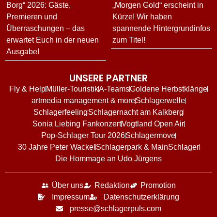
Borg“ 2026: Gäste,
„Morgen Gold“ erscheint in
Premieren und
Kürze! Wir haben
Überraschungen – das
spannende Hintergrundinfos
erwartet Euch in der neuen
zum Titel!
Ausgabe!
UNSERE PARTNER
Fly & Help
Müller-Touristik
A-Teams
Goldene Herbstklänge
artmedia management & more
Schlagerwelle
Schlagerfeeling
Schlagernacht am Kalkberg
Sonia Liebing Fankonzert
Vogtland Open Air
Pop-Schlager Tour 2026
Schlagermove
30 Jahre Peter Wackel
Schlagerpark & MainSchlager
Die Hommage an Udo Jürgens
Über uns
Redaktion
Promotion
Impressum
Datenschutzerklärung
presse@schlagerpuls.com