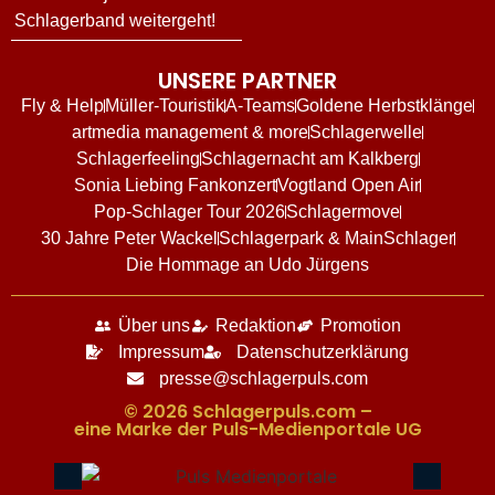
Schlagerband weitergeht!
UNSERE PARTNER
Fly & Help
Müller-Touristik
A-Teams
Goldene Herbstklänge
artmedia management & more
Schlagerwelle
Schlagerfeeling
Schlagernacht am Kalkberg
Sonia Liebing Fankonzert
Vogtland Open Air
Pop-Schlager Tour 2026
Schlagermove
30 Jahre Peter Wackel
Schlagerpark & MainSchlager
Die Hommage an Udo Jürgens
Über uns
Redaktion
Promotion
Impressum
Datenschutzerklärung
presse@schlagerpuls.com
© 2026 Schlagerpuls.com –
eine Marke der Puls-Medienportale UG​