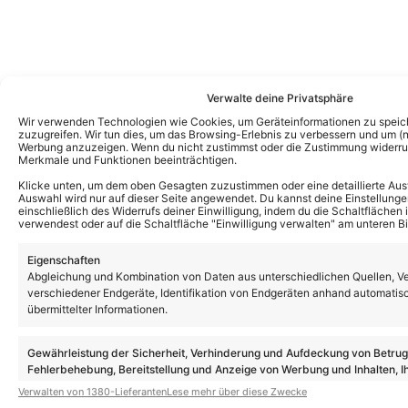
Verwalte deine Privatsphäre
Wir verwenden Technologien wie Cookies, um Geräteinformationen zu speic
zuzugreifen. Wir tun dies, um das Browsing-Erlebnis zu verbessern und um (ni
Werbung anzuzeigen. Wenn du nicht zustimmst oder die Zustimmung widerruf
Merkmale und Funktionen beeinträchtigen.
Klicke unten, um dem oben Gesagten zuzustimmen oder eine detaillierte Aus
Auswahl wird nur auf dieser Seite angewendet. Du kannst deine Einstellunge
einschließlich des Widerrufs deiner Einwilligung, indem du die Schaltflächen 
verwendest oder auf die Schaltfläche "Einwilligung verwalten" am unteren Bi
Eigenschaften
Abgleichung und Kombination von Daten aus unterschiedlichen Quellen, V
verschiedener Endgeräte, Identifikation von Endgeräten anhand automatis
übermittelter Informationen.
Das könnte Euch auch interessieren:
„Egmond aan Zee Schlagerfinale“: Diese
Gewährleistung der Sicherheit, Verhinderung und Aufdeckung von Betru
Schlagerreise mit Anna-Maria
Fehlerbehebung, Bereitstellung und Anzeige von Werbung und Inhalten, I
Zimmermann und Jörg Bausch macht Lust
Entscheidungen zum Datenschutz speichern und übermitteln.
auf mehr
Verwalten von 1380-Lieferanten
Lese mehr über diese Zwecke