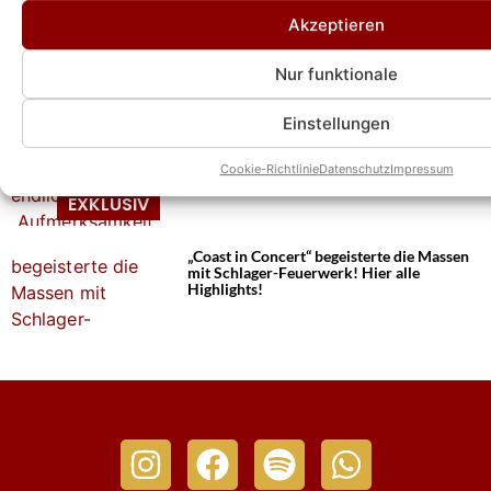
Akzeptieren
Anna-Maria Zimmermann: Große Pläne in
Afrika mit Mickie Krause – mit uns sprach
sie über ihre erste gemeinsame Schule
Nur funktionale
Einstellungen
Anna-Maria Zimmermann über Linda Siu
und ihr Duett: Sie kriegt endlich die
Cookie-Richtlinie
Datenschutz
Impressum
„Aufmerksamkeit, die sie verdient hat“
„Coast in Concert“ begeisterte die Massen
mit Schlager-Feuerwerk! Hier alle
Highlights!