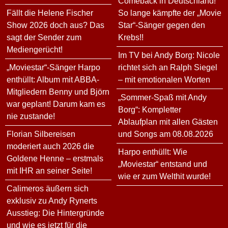
Comeback in Deutschland!
Fällt die Helene Fischer
So lange kämpfte der „Movie
Show 2026 doch aus? Das
Star“-Sänger gegen den
sagt der Sender zum
Krebs!!
Mediengerücht!
Im TV bei Andy Borg: Nicole
„Moviestar“-Sänger Harpo
richtet sich an Ralph Siegel
enthüllt: Album mit ABBA-
– mit emotionalen Worten
Mitgliedern Benny und Björn
„Sommer-Spaß mit Andy
war geplant! Darum kam es
Borg“: Kompletter
nie zustande!
Ablaufplan mit allen Gästen
Florian Silbereisen
und Songs am 08.08.2026
moderiert auch 2026 die
Harpo enthüllt: Wie
Goldene Henne – erstmals
„Moviestar“ entstand und
mit IHR an seiner Seite!
wie er zum Welthit wurde!
Calimeros äußern sich
exklusiv zu Andy Rynerts
Ausstieg: Die Hintergründe
und wie es jetzt für die