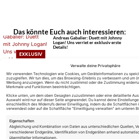
Das könnte Euch auch interessieren:
Andreas Gabalier: Duett mit Johnny
Logan! Uns verriet er exklusiv erste
Details!
Verwalte deine Privatsphäre
Andreas Gabalier mit neuem Album
„zurück zum Ursprung“: Uns verriet er die
Wir verwenden Technologien wie Cookies, um Geräteinformationen zu speic
Beweggründe und sprach über zwei
zuzugreifen. Wir tun dies, um das Browsing-Erlebnis zu verbessern und um (ni
Werbung anzuzeigen. Wenn du nicht zustimmst oder die Zustimmung widerruf
besondere Duette!
Merkmale und Funktionen beeinträchtigen.
Klicke unten, um dem oben Gesagten zuzustimmen oder eine detaillierte Aus
Andreas Gabalier schwärmt von
Auswahl wird nur auf dieser Seite angewendet. Du kannst deine Einstellunge
einschließlich des Widerrufs deiner Einwilligung, indem du die Schaltflächen 
Duettpartner Pietro Basile: Hat „eine
verwendest oder auf die Schaltfläche "Einwilligung verwalten" am unteren Bi
Wahnsinnstimme“
Eigenschaften
Abgleichung und Kombination von Daten aus unterschiedlichen Quellen, V
Andreas Gabalier komplettiert nach
verschiedener Endgeräte, Identifikation von Endgeräten anhand automatis
Wörthersee-Konzert die Gästeliste der
übermittelter Informationen.