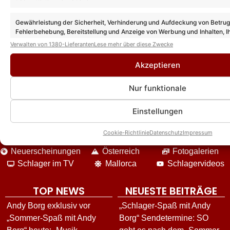
„STARnacht“
Gewährleistung der Sicherheit, Verhinderung und Aufdeckung von Betru
Fehlerbehebung, Bereitstellung und Anzeige von Werbung und Inhalten, I
Entscheidungen zum Datenschutz speichern und übermitteln.
Verwalten von 1380-Lieferanten
Lese mehr über diese Zwecke
Akzeptieren
Nur funktionale
DIE VIELFALT UNSERES ANGEBOTES
Einstellungen
News
Event-Berichte
Unterhaltung
Cookie-Richtlinie
Datenschutz
Impressum
Interviews
Reisen
Star-Biografien
Neuerscheinungen
Österreich
Fotogalerien
Schlager im TV
Mallorca
Schlagervideos
TOP NEWS
NEUESTE BEITRÄGE
Andy Borg exklusiv vor
„Schlager-Spaß mit Andy
„Sommer-Spaß mit Andy
Borg“ Sendetermine: SO