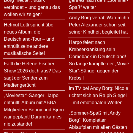
Borg“ heute: „Musik
geht es nach dem „Sommer-
verbindet – und genau das
Spaß“ weiter
wollen wir zeigen“
Andy Borg verrät: Warum ihn
Helmut Lotti spricht über
Peter Alexander schon seit
neues Album, die
seiner Kindheit begleitet hat
Deutschland-Tour – und
Harpo feiert nach
enthüllt seine andere
Krebserkrankung sein
musikalische Seite!
Comeback in Deutschland!
Fällt die Helene Fischer
So lange kämpfte der „Movie
Show 2026 doch aus? Das
Star“-Sänger gegen den
sagt der Sender zum
Krebs!!
Mediengerücht!
Im TV bei Andy Borg: Nicole
„Moviestar“-Sänger Harpo
richtet sich an Ralph Siegel
enthüllt: Album mit ABBA-
– mit emotionalen Worten
Mitgliedern Benny und Björn
„Sommer-Spaß mit Andy
war geplant! Darum kam es
Borg“: Kompletter
nie zustande!
Ablaufplan mit allen Gästen