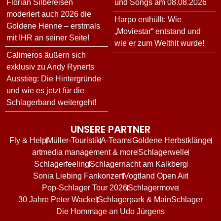
Florian Silbereisen
und Songs am 08.08.2026
moderiert auch 2026 die
Harpo enthüllt: Wie
Goldene Henne – erstmals
„Moviestar“ entstand und
mit IHR an seiner Seite!
wie er zum Welthit wurde!
Calimeros äußern sich
exklusiv zu Andy Rynerts
Ausstieg: Die Hintergründe
und wie es jetzt für die
Schlagerband weitergeht!
UNSERE PARTNER
Fly & Help
Müller-Touristik
A-Teams
Goldene Herbstklänge
artmedia management & more
Schlagerwelle
Schlagerfeeling
Schlagernacht am Kalkberg
Sonia Liebing Fankonzert
Vogtland Open Air
Pop-Schlager Tour 2026
Schlagermove
30 Jahre Peter Wackel
Schlagerpark & MainSchlager
Die Hommage an Udo Jürgens