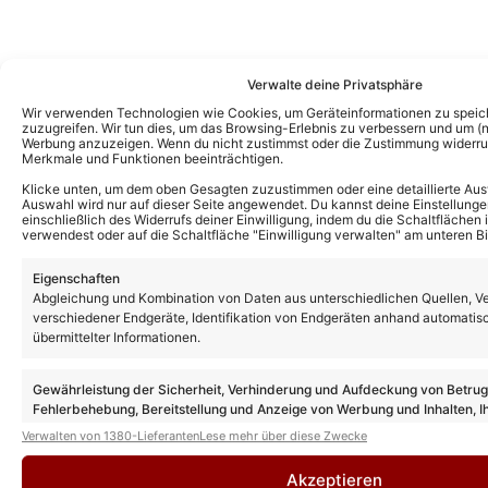
Verwalte deine Privatsphäre
Wir verwenden Technologien wie Cookies, um Geräteinformationen zu speic
zuzugreifen. Wir tun dies, um das Browsing-Erlebnis zu verbessern und um (ni
Werbung anzuzeigen. Wenn du nicht zustimmst oder die Zustimmung widerruf
Merkmale und Funktionen beeinträchtigen.
Klicke unten, um dem oben Gesagten zuzustimmen oder eine detaillierte Aus
Auswahl wird nur auf dieser Seite angewendet. Du kannst deine Einstellunge
einschließlich des Widerrufs deiner Einwilligung, indem du die Schaltflächen 
verwendest oder auf die Schaltfläche "Einwilligung verwalten" am unteren Bi
Eigenschaften
Abgleichung und Kombination von Daten aus unterschiedlichen Quellen, V
Das könnte Euch auch interessieren:
verschiedener Endgeräte, Identifikation von Endgeräten anhand automatis
Andreas Gabalier mit neuem Album
übermittelter Informationen.
„zurück zum Ursprung“: Uns verriet er die
Beweggründe und sprach über zwei
besondere Duette!
Gewährleistung der Sicherheit, Verhinderung und Aufdeckung von Betru
Fehlerbehebung, Bereitstellung und Anzeige von Werbung und Inhalten, I
Entscheidungen zum Datenschutz speichern und übermitteln.
Andreas Gabalier schwärmt von
Verwalten von 1380-Lieferanten
Lese mehr über diese Zwecke
Duettpartner Pietro Basile: Hat „eine
Wahnsinnstimme“
Akzeptieren