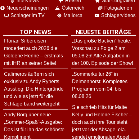
Interviews
Reisen
Star-Biografien
Neuerscheinungen
Österreich
Fotogalerien
Schlager im TV
Mallorca
Schlagervideos
TOP NEWS
NEUESTE BEITRÄGE
Florian Silbereisen
„Das große Backen“ heute:
moderiert auch 2026 die
Vorschau zu Folge 2 am
Goldene Henne – erstmals
05.08.26! Alle Aufgaben in
mit IHR an seiner Seite!
der 100. Episode der Show!
Calimeros äußern sich
„Sommerkultur 26“ in
exklusiv zu Andy Rynerts
Delmenhorst: Komplettes
Ausstieg: Die Hintergründe
Programm vom 04. bis
und wie es jetzt für die
08.08.26
Schlagerband weitergeht!
Sie schrieb Hits für Maite
Andy Borg über neue
Kelly und Helene Fischer –
„Sommer-Spaß“-Ausgabe:
doch auch ihre Tour steht
Das ist für ihn das schönste
jetzt vor der Absage: ela.
Kompliment
sendet emotionalen Appell