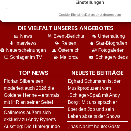
Einstellungen
Cookie-Richtlinie
Datenschutz
Impressum
DIE VIELFALT UNSERES ANGEBOTES
News
Event-Berichte
Unterhaltung
Interviews
Reisen
Star-Biografien
Neuerscheinungen
Österreich
Fotogalerien
Schlager im TV
Mallorca
Schlagervideos
TOP NEWS
NEUESTE BEITRÄGE
Florian Silbereisen
Eghard Schumann ist der
moderiert auch 2026 die
Musikproduzent vom
Goldene Henne – erstmals
„Schlager-Spaß mit Andy
mit IHR an seiner Seite!
Borg“: Mit uns sprach er
über den Job und sein
Calimeros äußern sich
Leben abseits der Shows
exklusiv zu Andy Rynerts
Ausstieg: Die Hintergründe
„Inas Nacht“ heute: Gäste