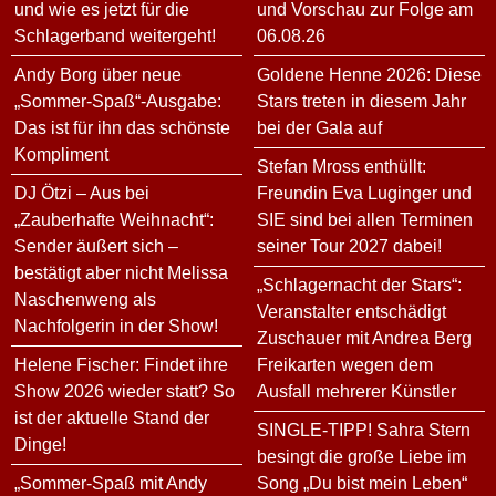
und wie es jetzt für die
und Vorschau zur Folge am
Schlagerband weitergeht!
06.08.26
Andy Borg über neue
Goldene Henne 2026: Diese
„Sommer-Spaß“-Ausgabe:
Stars treten in diesem Jahr
Das ist für ihn das schönste
bei der Gala auf
Kompliment
Stefan Mross enthüllt:
DJ Ötzi – Aus bei
Freundin Eva Luginger und
„Zauberhafte Weihnacht“:
SIE sind bei allen Terminen
Sender äußert sich –
seiner Tour 2027 dabei!
bestätigt aber nicht Melissa
„Schlagernacht der Stars“:
Naschenweng als
Veranstalter entschädigt
Nachfolgerin in der Show!
Zuschauer mit Andrea Berg
Helene Fischer: Findet ihre
Freikarten wegen dem
Show 2026 wieder statt? So
Ausfall mehrerer Künstler
ist der aktuelle Stand der
SINGLE-TIPP! Sahra Stern
Dinge!
besingt die große Liebe im
„Sommer-Spaß mit Andy
Song „Du bist mein Leben“