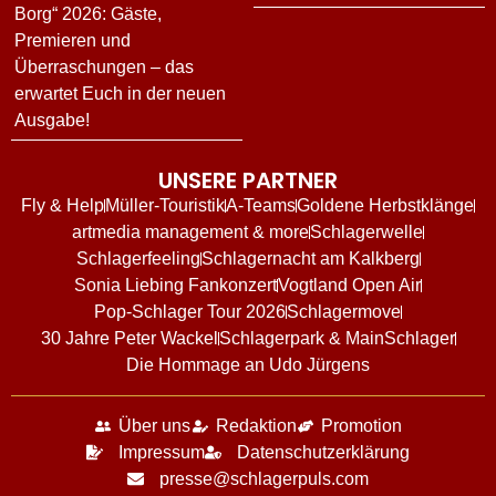
Borg“ 2026: Gäste,
Premieren und
Überraschungen – das
erwartet Euch in der neuen
Ausgabe!
UNSERE PARTNER
Fly & Help
Müller-Touristik
A-Teams
Goldene Herbstklänge
artmedia management & more
Schlagerwelle
Schlagerfeeling
Schlagernacht am Kalkberg
Sonia Liebing Fankonzert
Vogtland Open Air
Pop-Schlager Tour 2026
Schlagermove
30 Jahre Peter Wackel
Schlagerpark & MainSchlager
Die Hommage an Udo Jürgens
Über uns
Redaktion
Promotion
Impressum
Datenschutzerklärung
presse@schlagerpuls.com