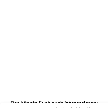
Das könnte Euch auch interessieren:
Andrea Berg feiert mit neuem Song TV-