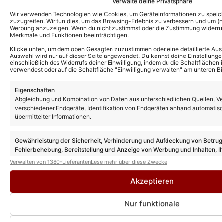
Verwalte deine Privatsphäre
Premiere bei Giovanni Zarrellas
„Sommerparty“
Wir verwenden Technologien wie Cookies, um Geräteinformationen zu speic
zuzugreifen. Wir tun dies, um das Browsing-Erlebnis zu verbessern und um (ni
Werbung anzuzeigen. Wenn du nicht zustimmst oder die Zustimmung widerruf
Merkmale und Funktionen beeinträchtigen.
Andrea Berg: Neuer Song „Das kann uns
Klicke unten, um dem oben Gesagten zuzustimmen oder eine detaillierte Aus
keiner nehmen“ erscheint in Kürze!
Auswahl wird nur auf dieser Seite angewendet. Du kannst deine Einstellunge
einschließlich des Widerrufs deiner Einwilligung, indem du die Schaltflächen 
verwendest oder auf die Schaltfläche "Einwilligung verwalten" am unteren Bi
Eigenschaften
Andrea Berg tritt im Fernsehgarten-
Abgleichung und Kombination von Daten aus unterschiedlichen Quellen, V
Gelände auf – bei Open Air Ausgabe der
verschiedener Endgeräte, Identifikation von Endgeräten anhand automatis
„Giovanni Zarrella Show“!
übermittelter Informationen.
Gewährleistung der Sicherheit, Verhinderung und Aufdeckung von Betru
Andrea Berg Heimspiel 2027: Tickets jetzt
Fehlerbehebung, Bereitstellung und Anzeige von Werbung und Inhalten, I
erhältlich! Das erwartet Euch im nächsten
Entscheidungen zum Datenschutz speichern und übermitteln.
Verwalten von 1380-Lieferanten
Lese mehr über diese Zwecke
Jahr!
Akzeptieren
Nur funktionale