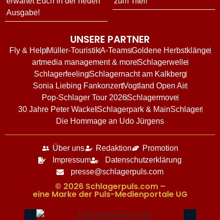
erwartet Euch in der neuen
zum Titel!
Ausgabe!
UNSERE PARTNER
Fly & Help
Müller-Touristik
A-Teams
Goldene Herbstklänge
artmedia management & more
Schlagerwelle
Schlagerfeeling
Schlagernacht am Kalkberg
Sonia Liebing Fankonzert
Vogtland Open Air
Pop-Schlager Tour 2026
Schlagermove
30 Jahre Peter Wackel
Schlagerpark & MainSchlager
Die Hommage an Udo Jürgens
Über uns
Redaktion
Promotion
Impressum
Datenschutzerklärung
presse@schlagerpuls.com
© 2026 Schlagerpuls.com –
eine Marke der Puls-Medienportale UG​