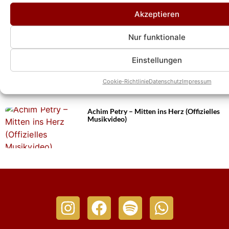
Achim Petry über Podcast mit Joelina
Akzeptieren
Drews und Lucas Cordalis: „Es ist wie ein
Befreiungsschlag“
Nur funktionale
Einstellungen
Schlagernacht am Kalkberg 2027 mit
Matthias Reim, Heino & weiteren klasse
Acts!
Cookie-Richtlinie
Datenschutz
Impressum
Achim Petry – Mitten ins Herz (Offizielles
Musikvideo)