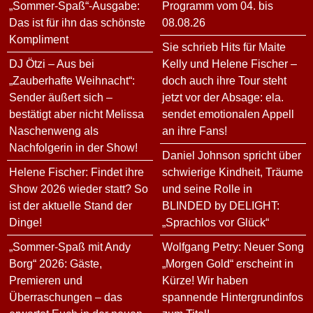
„Sommer-Spaß“-Ausgabe:
Programm vom 04. bis
Das ist für ihn das schönste
08.08.26
Kompliment
Sie schrieb Hits für Maite
DJ Ötzi – Aus bei
Kelly und Helene Fischer –
„Zauberhafte Weihnacht“:
doch auch ihre Tour steht
Sender äußert sich –
jetzt vor der Absage: ela.
bestätigt aber nicht Melissa
sendet emotionalen Appell
Naschenweng als
an ihre Fans!
Nachfolgerin in der Show!
Daniel Johnson spricht über
Helene Fischer: Findet ihre
schwierige Kindheit, Träume
Show 2026 wieder statt? So
und seine Rolle in
ist der aktuelle Stand der
BLINDED by DELIGHT:
Dinge!
„Sprachlos vor Glück“
„Sommer-Spaß mit Andy
Wolfgang Petry: Neuer Song
Borg“ 2026: Gäste,
„Morgen Gold“ erscheint in
Premieren und
Kürze! Wir haben
Überraschungen – das
spannende Hintergrundinfos