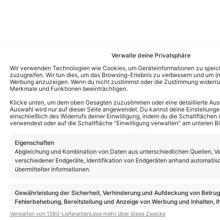
Verwalte deine Privatsphäre
Wir verwenden Technologien wie Cookies, um Geräteinformationen zu speic
zuzugreifen. Wir tun dies, um das Browsing-Erlebnis zu verbessern und um (ni
Werbung anzuzeigen. Wenn du nicht zustimmst oder die Zustimmung widerruf
Merkmale und Funktionen beeinträchtigen.
Klicke unten, um dem oben Gesagten zuzustimmen oder eine detaillierte Aus
Auswahl wird nur auf dieser Seite angewendet. Du kannst deine Einstellunge
einschließlich des Widerrufs deiner Einwilligung, indem du die Schaltflächen 
verwendest oder auf die Schaltfläche "Einwilligung verwalten" am unteren Bi
Eigenschaften
Abgleichung und Kombination von Daten aus unterschiedlichen Quellen, V
verschiedener Endgeräte, Identifikation von Endgeräten anhand automatis
Das könnte Euch auch interessieren:
übermittelter Informationen.
Achim Petry über Erfolge, Dankbarkeit
und kommende Pläne
Gewährleistung der Sicherheit, Verhinderung und Aufdeckung von Betru
Fehlerbehebung, Bereitstellung und Anzeige von Werbung und Inhalten, I
Entscheidungen zum Datenschutz speichern und übermitteln.
Verwalten von 1380-Lieferanten
Lese mehr über diese Zwecke