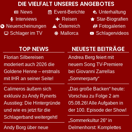
DIE VIELFALT UNSERES ANGEBOTES
News
Event-Berichte
Unterhaltung
Interviews
Reisen
Star-Biografien
Neuerscheinungen
Österreich
Fotogalerien
Schlager im TV
Mallorca
Schlagervideos
TOP NEWS
NEUESTE BEITRÄGE
Florian Silbereisen
Andrea Berg feiert mit
moderiert auch 2026 die
neuem Song TV-Premiere
Goldene Henne – erstmals
bei Giovanni Zarrellas
mit IHR an seiner Seite!
„Sommerparty“
Calimeros äußern sich
„Das große Backen“ heute:
exklusiv zu Andy Rynerts
Vorschau zu Folge 2 am
Ausstieg: Die Hintergründe
05.08.26! Alle Aufgaben in
und wie es jetzt für die
der 100. Episode der Show!
Schlagerband weitergeht!
„Sommerkultur 26“ in
Andy Borg über neue
Delmenhorst: Komplettes