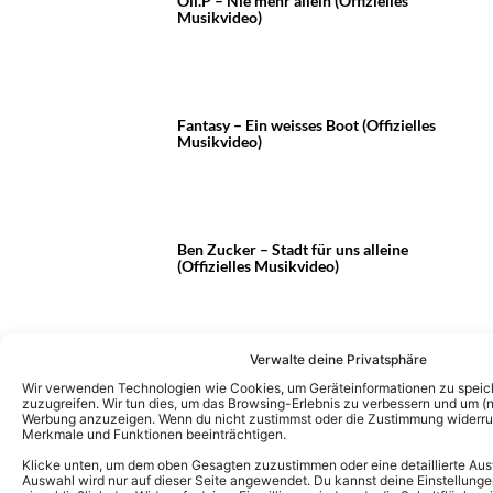
Oli.P – Nie mehr allein (Offizielles
Musikvideo)
Fantasy – Ein weisses Boot (Offizielles
Musikvideo)
Ben Zucker – Stadt für uns alleine
(Offizielles Musikvideo)
Verwalte deine Privatsphäre
1
…
27
28
29
30
31
Wir verwenden Technologien wie Cookies, um Geräteinformationen zu speic
zuzugreifen. Wir tun dies, um das Browsing-Erlebnis zu verbessern und um (ni
Werbung anzuzeigen. Wenn du nicht zustimmst oder die Zustimmung widerruf
Merkmale und Funktionen beeinträchtigen.
Klicke unten, um dem oben Gesagten zuzustimmen oder eine detaillierte Aus
Auswahl wird nur auf dieser Seite angewendet. Du kannst deine Einstellunge