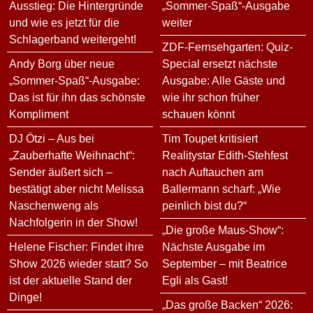
Ausstieg: Die Hintergründe
„Sommer-Spaß“-Ausgabe
und wie es jetzt für die
weiter
Schlagerband weitergeht!
ZDF-Fernsehgarten: Quiz-
Andy Borg über neue
Special ersetzt nächste
„Sommer-Spaß“-Ausgabe:
Ausgabe: Alle Gäste und
Das ist für ihn das schönste
wie ihr schon früher
Kompliment
schauen könnt
DJ Ötzi – Aus bei
Tim Toupet kritisiert
„Zauberhafte Weihnacht“:
Realitystar Edith-Stehfest
Sender äußert sich –
nach Auftauchen am
bestätigt aber nicht Melissa
Ballermann scharf: „Wie
Naschenweng als
peinlich bist du?“
Nachfolgerin in der Show!
„Die große Maus-Show“:
Helene Fischer: Findet ihre
Nächste Ausgabe im
Show 2026 wieder statt? So
September – mit Beatrice
ist der aktuelle Stand der
Egli als Gast!
Dinge!
„Das große Backen“ 2026: