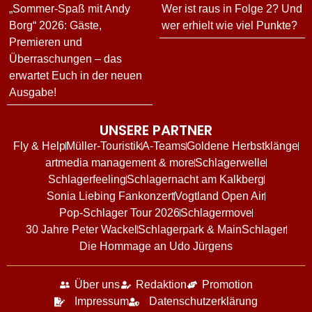
„Sommer-Spaß mit Andy
Wer ist raus in Folge 2? Und
Borg“ 2026: Gäste,
wer erhielt wie viel Punkte?
Premieren und
Überraschungen – das
erwartet Euch in der neuen
Ausgabe!
UNSERE PARTNER
Fly & Help
Müller-Touristik
A-Teams
Goldene Herbstklänge
artmedia management & more
Schlagerwelle
Schlagerfeeling
Schlagernacht am Kalkberg
Sonia Liebing Fankonzert
Vogtland Open Air
Pop-Schlager Tour 2026
Schlagermove
30 Jahre Peter Wackel
Schlagerpark & MainSchlager
Die Hommage an Udo Jürgens
Über uns
Redaktion
Promotion
Impressum
Datenschutzerklärung