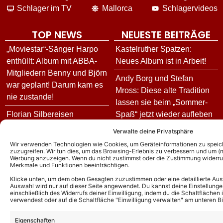
Schlager im TV
Mallorca
Schlagervideos
TOP NEWS
NEUESTE BEITRÄGE
„Moviestar“-Sänger Harpo
Kastelruther Spatzen:
enthüllt: Album mit ABBA-
Neues Album ist in Arbeit!
Mitgliedern Benny und Björn
Andy Borg und Stefan
war geplant! Darum kam es
Mross: Diese alte Tradition
nie zustande!
lassen sie beim „Sommer-
Florian Silbereisen
Spaß“ jetzt wieder aufleben
moderiert auch 2026 die
Eghard Schumann ist der
Verwalte deine Privatsphäre
Goldene Henne – erstmals
Musikproduzent vom
Wir verwenden Technologien wie Cookies, um Geräteinformationen zu speic
mit IHR an seiner Seite!
zuzugreifen. Wir tun dies, um das Browsing-Erlebnis zu verbessern und um (ni
„Schlager-Spaß mit Andy
Werbung anzuzeigen. Wenn du nicht zustimmst oder die Zustimmung widerruf
Merkmale und Funktionen beeinträchtigen.
Calimeros äußern sich
Borg“: Mit uns sprach er
exklusiv zu Andy Rynerts
über den Job und sein
Klicke unten, um dem oben Gesagten zuzustimmen oder eine detaillierte Aus
Auswahl wird nur auf dieser Seite angewendet. Du kannst deine Einstellunge
Ausstieg: Die Hintergründe
Leben abseits der Shows
einschließlich des Widerrufs deiner Einwilligung, indem du die Schaltflächen 
verwendest oder auf die Schaltfläche "Einwilligung verwalten" am unteren Bi
und wie es jetzt für die
„Inas Nacht“ heute: Gäste
Schlagerband weitergeht!
Eigenschaften
und Vorschau zur Folge am