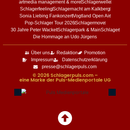
artmedia management & more
Schlagerwelle
Schlagerfeeling
Schlagernacht am Kalkberg
Sonia Liebing Fankonzert
Vogtland Open Air
Pop-Schlager Tour 2026
Schlagermove
30 Jahre Peter Wackel
Schlagerpark & MainSchlager
Die Hommage an Udo Jürgens
Über uns
Redaktion
Promotion
Impressum
Datenschutzerklärung
presse@schlagerpuls.com
© 2026 Schlagerpuls.com –
eine Marke der Puls-Medienportale UG​