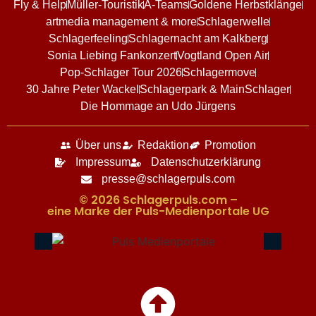
Fly & Help
Müller-Touristik
A-Teams
Goldene Herbstklänge
artmedia management & more
Schlagerwelle
Schlagerfeeling
Schlagernacht am Kalkberg
Sonia Liebing Fankonzert
Vogtland Open Air
Pop-Schlager Tour 2026
Schlagermove
30 Jahre Peter Wackel
Schlagerpark & MainSchlager
Die Hommage an Udo Jürgens
Über uns
Redaktion
Promotion
Impressum
Datenschutzerklärung
presse@schlagerpuls.com
© 2026 Schlagerpuls.com –
eine Marke der Puls-Medienportale UG​