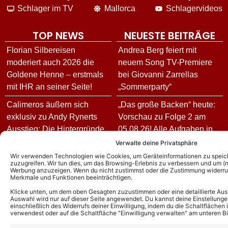
Schlager im TV
Mallorca
Schlagervideos
TOP NEWS
NEUESTE BEITRÄGE
Florian Silbereisen
Andrea Berg feiert mit
moderiert auch 2026 die
neuem Song TV-Premiere
Goldene Henne – erstmals
bei Giovanni Zarrellas
mit IHR an seiner Seite!
„Sommerparty“
Calimeros äußern sich
„Das große Backen“ heute:
exklusiv zu Andy Rynerts
Vorschau zu Folge 2 am
Ausstieg: Die Hintergründe
05.08.26! Alle Aufgaben in
und wie es jetzt für die
der 100. Episode der Show!
Verwalte deine Privatsphäre
Schlagerband weitergeht!
Wir verwenden Technologien wie Cookies, um Geräteinformationen zu speic
„Sommerkultur 26“ in
zuzugreifen. Wir tun dies, um das Browsing-Erlebnis zu verbessern und um (ni
Werbung anzuzeigen. Wenn du nicht zustimmst oder die Zustimmung widerruf
Andy Borg über neue
Delmenhorst: Komplettes
Merkmale und Funktionen beeinträchtigen.
„Sommer-Spaß“-Ausgabe:
Programm vom 04. bis
Klicke unten, um dem oben Gesagten zuzustimmen oder eine detaillierte Aus
Das ist für ihn das schönste
08.08.26
Auswahl wird nur auf dieser Seite angewendet. Du kannst deine Einstellunge
einschließlich des Widerrufs deiner Einwilligung, indem du die Schaltflächen 
Kompliment
verwendest oder auf die Schaltfläche "Einwilligung verwalten" am unteren Bi
Sie schrieb Hits für Maite
DJ Ötzi – Aus bei
Kelly und Helene Fischer –