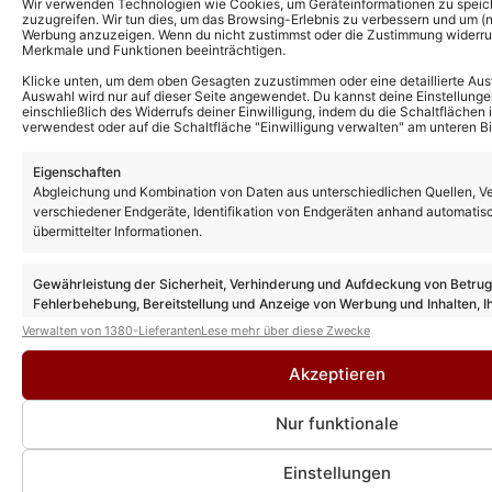
Wir verwenden Technologien wie Cookies, um Geräteinformationen zu speic
zuzugreifen. Wir tun dies, um das Browsing-Erlebnis zu verbessern und um (ni
Werbung anzuzeigen. Wenn du nicht zustimmst oder die Zustimmung widerruf
Merkmale und Funktionen beeinträchtigen.
Klicke unten, um dem oben Gesagten zuzustimmen oder eine detaillierte Aus
Auswahl wird nur auf dieser Seite angewendet. Du kannst deine Einstellunge
einschließlich des Widerrufs deiner Einwilligung, indem du die Schaltflächen 
verwendest oder auf die Schaltfläche "Einwilligung verwalten" am unteren Bi
Eigenschaften
Abgleichung und Kombination von Daten aus unterschiedlichen Quellen, V
verschiedener Endgeräte, Identifikation von Endgeräten anhand automatis
übermittelter Informationen.
Weitere TV-Shows
Gewährleistung der Sicherheit, Verhinderung und Aufdeckung von Betru
Fehlerbehebung, Bereitstellung und Anzeige von Werbung und Inhalten, I
Entscheidungen zum Datenschutz speichern und übermitteln.
Verwalten von 1380-Lieferanten
Lese mehr über diese Zwecke
Akzeptieren
Nur funktionale
Einstellungen