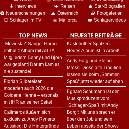
Interviews
Reisen
Star-Biografien
Neuerscheinungen
Österreich
Fotogalerien
Schlager im TV
Mallorca
Schlagervideos
TOP NEWS
NEUESTE BEITRÄGE
„Moviestar“-Sänger Harpo
Kastelruther Spatzen:
enthüllt: Album mit ABBA-
Neues Album ist in Arbeit!
Mitgliedern Benny und Björn
Andy Borg und Stefan
war geplant! Darum kam es
Mross: Diese alte Tradition
nie zustande!
lassen sie beim „Sommer-
Florian Silbereisen
Spaß“ jetzt wieder aufleben
moderiert auch 2026 die
Eghard Schumann ist der
Goldene Henne – erstmals
Musikproduzent vom
mit IHR an seiner Seite!
„Schlager-Spaß mit Andy
Calimeros äußern sich
Borg“: Mit uns sprach er
exklusiv zu Andy Rynerts
über den Job und sein
Ausstieg: Die Hintergründe
Leben abseits der Shows