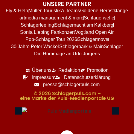
UNSERE PARTNER
Fly & Help
Müller-Touristik
A-Teams
Goldene Herbstklänge
artmedia management & more
Schlagerwelle
Schlagerfeeling
Schlagernacht am Kalkberg
Sonia Liebing Fankonzert
Vogtland Open Air
Pop-Schlager Tour 2026
Schlagermove
30 Jahre Peter Wackel
Schlagerpark & MainSchlager
Die Hommage an Udo Jürgens
Über uns
Redaktion
Promotion
Impressum
Datenschutzerklärung
presse@schlagerpuls.com
© 2026 Schlagerpuls.com –
eine Marke der Puls-Medienportale UG​