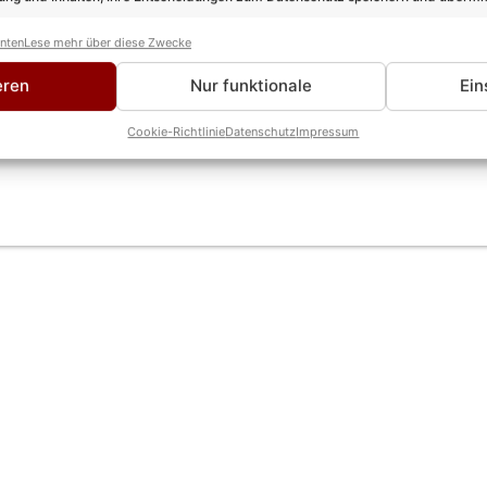
anten
Lese mehr über diese Zwecke
eren
Nur funktionale
Ein
t sich mit neuen Song „Erster letzter Kuss“ zurü
Cookie-Richtlinie
Datenschutz
Impressum