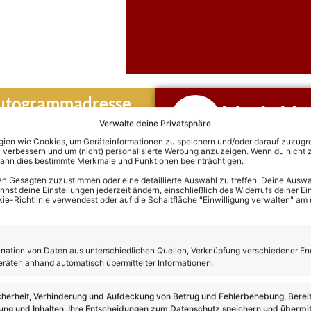
Autogrammadresse
Maria Vos
Verwalte deine Privatsphäre
Hier klicken und di
H
en wie Cookies, um Geräteinformationen zu speichern und/oder darauf zuzugrei
Termine von Maria
 verbessern und um (nicht) personalisierte Werbung anzuzeigen. Wenn du nicht 
kann dies bestimmte Merkmale und Funktionen beeinträchtigen.
n Gesagten zuzustimmen oder eine detaillierte Auswahl zu treffen. Deine Auswah
st deine Einstellungen jederzeit ändern, einschließlich des Widerrufs deiner Ein
kie-Richtlinie verwendest oder auf die Schaltfläche "Einwilligung verwalten" am
hlag beilegen)
 Maria Voskania
ation von Daten aus unterschiedlichen Quellen, Verknüpfung verschiedener En
eräten anhand automatisch übermittelter Informationen.
cherheit, Verhinderung und Aufdeckung von Betrug und Fehlerbehebung, Bereit
ng und Inhalten, Ihre Entscheidungen zum Datenschutz speichern und übermit