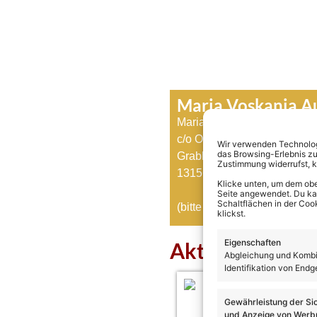
Maria Voskania 
Maria Voskania
c/o Osnaton Records Gmb
Wir verwenden Technologi
das Browsing-Erlebnis zu
Grabbeallee 15
Zustimmung widerrufst, 
13156 Berlin
Klicke unten, um dem obe
Seite angewendet. Du kann
Schaltflächen in der Coo
(bitte frankierten Rückumsc
klickst.
Eigenschaften
Aktuelles über
Abgleichung und Kombin
Identifikation von Endg
Gewährleistung der Si
und Anzeige von Werbu