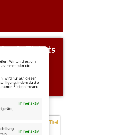
kania Tickets
rekt Tickets für alle
fen. Wir tun dies, um
 Voskania sichern!
zustimmst oder die
l wird nur auf dieser
willigung, indem du die
 unteren Bildschirmrand
Immer aktiv
dgeräte,
stellung
Immer aktiv
teln.