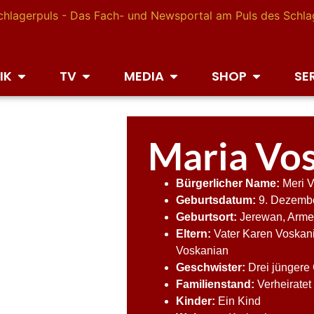
IK
TV
MEDIA
SHOP
SE
Maria Vo
Bürgerlicher Name:
Meri V
Geburtsdatum:
9. Dezemb
Geburtsort:
Jerewan, Arme
Eltern:
Vater Karen Voskani
Voskanian
Geschwister:
Drei jüngere
Familienstand:
Verheiratet
Kinder:
Ein Kind