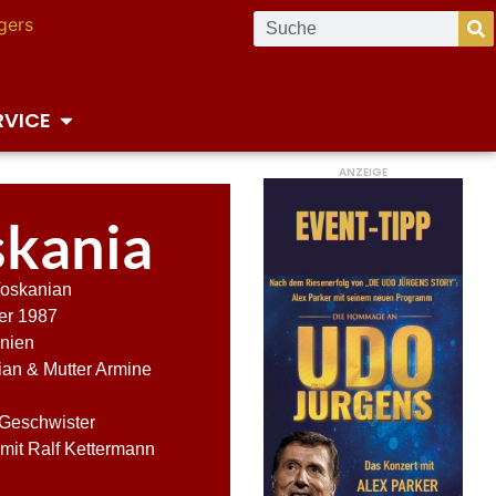
RVICE
ANZEIGE
skania
oskanian
er 1987
nien
an & Mutter Armine
 Geschwister
 mit Ralf Kettermann