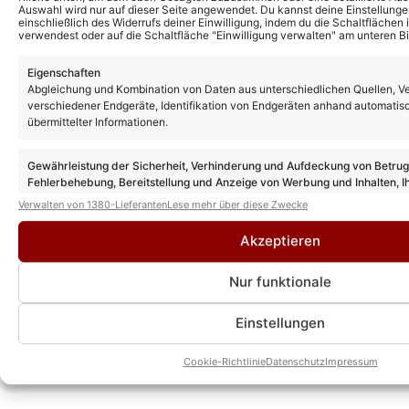
Auswahl wird nur auf dieser Seite angewendet. Du kannst deine Einstellunge
einschließlich des Widerrufs deiner Einwilligung, indem du die Schaltflächen 
Das könnte Euch auch interessieren:
verwendest oder auf die Schaltfläche "Einwilligung verwalten" am unteren Bi
Maria Voskania meldet sich mit neuen
Song „Erster letzter Kuss“ zurück – so
Eigenschaften
klingt der Titel
Abgleichung und Kombination von Daten aus unterschiedlichen Quellen, V
verschiedener Endgeräte, Identifikation von Endgeräten anhand automatis
übermittelter Informationen.
Maria Voskania: Neuer Song „Kein
Wunder“ geht mitten ins Herz!
Gewährleistung der Sicherheit, Verhinderung und Aufdeckung von Betru
Fehlerbehebung, Bereitstellung und Anzeige von Werbung und Inhalten, I
Entscheidungen zum Datenschutz speichern und übermitteln.
Verwalten von 1380-Lieferanten
Lese mehr über diese Zwecke
DSDS: Ist der Schlager der Garant für eine
Akzeptieren
langlebige Karriere?
Nur funktionale
Einstellungen
Palais Vest feiert Jubiläum mit
Schlagerparty – hier die schönsten Fotos
Cookie-Richtlinie
Datenschutz
Impressum