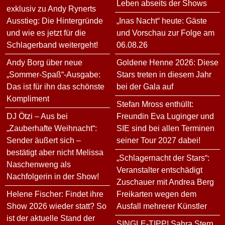
Leben abseits der Shows
exklusiv zu Andy Rynerts
Ausstieg: Die Hintergründe
„Inas Nacht“ heute: Gäste
und wie es jetzt für die
und Vorschau zur Folge am
Schlagerband weitergeht!
06.08.26
Andy Borg über neue
Goldene Henne 2026: Diese
„Sommer-Spaß“-Ausgabe:
Stars treten in diesem Jahr
Das ist für ihn das schönste
bei der Gala auf
Kompliment
Stefan Mross enthüllt:
DJ Ötzi – Aus bei
Freundin Eva Luginger und
„Zauberhafte Weihnacht“:
SIE sind bei allen Terminen
Sender äußert sich –
seiner Tour 2027 dabei!
bestätigt aber nicht Melissa
„Schlagernacht der Stars“:
Naschenweng als
Veranstalter entschädigt
Nachfolgerin in der Show!
Zuschauer mit Andrea Berg
Helene Fischer: Findet ihre
Freikarten wegen dem
Show 2026 wieder statt? So
Ausfall mehrerer Künstler
ist der aktuelle Stand der
SINGLE-TIPP! Sahra Stern