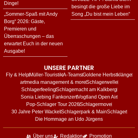
Dinge!
besingt die große Liebe im
„Sommer-Spaß mit Andy
Song „Du bist mein Leben“
Borg“ 2026: Gäste,
Premieren und
Überraschungen – das
erwartet Euch in der neuen
Ausgabe!
UNSERE PARTNER
Fly & Help
Müller-Touristik
A-Teams
Goldene Herbstklänge
artmedia management & more
Schlagerwelle
Schlagerfeeling
Schlagernacht am Kalkberg
Sonia Liebing Fankonzert
Vogtland Open Air
Pop-Schlager Tour 2026
Schlagermove
30 Jahre Peter Wackel
Schlagerpark & MainSchlager
Die Hommage an Udo Jürgens
Über uns
Redaktion
Promotion