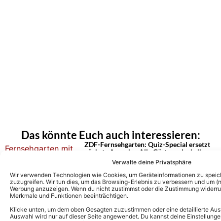
Das könnte Euch auch interessieren:
ZDF-Fernsehgarten: Quiz-Special ersetzt
nächste Ausgabe: Alle Gäste und wie ihr
schon früher schauen könnt
Verwalte deine Privatsphäre
Wir verwenden Technologien wie Cookies, um Geräteinformationen zu speic
zuzugreifen. Wir tun dies, um das Browsing-Erlebnis zu verbessern und um (ni
Werbung anzuzeigen. Wenn du nicht zustimmst oder die Zustimmung widerruf
ZDF-Fernsehgarten Gäste nächste
Merkmale und Funktionen beeinträchtigen.
Ausgabe: Diese Stars sind am 16.08.26
beim Motto „Italo-Schlager“ dabei
Klicke unten, um dem oben Gesagten zuzustimmen oder eine detaillierte Aus
Auswahl wird nur auf dieser Seite angewendet. Du kannst deine Einstellunge