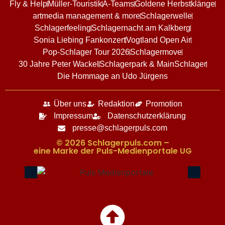
Fly & Help
Müller-Touristik
A-Teams
Goldene Herbstklänge
artmedia management & more
Schlagerwelle
Schlagerfeeling
Schlagernacht am Kalkberg
Sonia Liebing Fankonzert
Vogtland Open Air
Pop-Schlager Tour 2026
Schlagermove
30 Jahre Peter Wackel
Schlagerpark & MainSchlager
Die Hommage an Udo Jürgens
Über uns
Redaktion
Promotion
Impressum
Datenschutzerklärung
presse@schlagerpuls.com
© 2026 Schlagerpuls.com –
eine Marke der Puls-Medienportale UG​