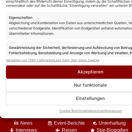
einschließlich des Widerrufs deiner Einwilligung, indem du die Schaltflächen 
verwendest oder auf die Schaltfläche "Einwilligung verwalten" am unteren Bi
ZDF-Fernsehgarten Gäste heute: Diese
Eigenschaften
Stars sind am 02.08.26 dabei
Abgleichung und Kombination von Daten aus unterschiedlichen Quellen, V
verschiedener Endgeräte, Identifikation von Endgeräten anhand automatis
übermittelter Informationen.
ZDF-Fernsehgarten Gäste heute: Diese
Stars sind am 26.07.26 dabei
Gewährleistung der Sicherheit, Verhinderung und Aufdeckung von Betru
Fehlerbehebung, Bereitstellung und Anzeige von Werbung und Inhalten, I
Entscheidungen zum Datenschutz speichern und übermitteln.
Verwalten von 1380-Lieferanten
Lese mehr über diese Zwecke
Akzeptieren
Nur funktionale
Einstellungen
Cookie-Richtlinie
Datenschutz
Impressum
DIE VIELFALT UNSERES ANGEBOTES
News
Event-Berichte
Unterhaltung
Interviews
Reisen
Star-Biografien