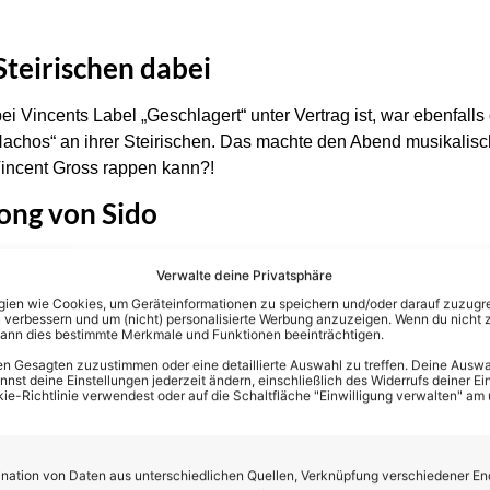
Steirischen dabei
ei Vincents Label „Geschlagert“ unter Vertrag ist, war ebenfalls 
Nachos“ an ihrer Steirischen. Das machte den Abend musikalisch
 Vincent Gross rappen kann?!
ong von Sido
uger Oli einen Titel von Rapper Sido vor. „Kann man das mache
Verwalte deine Privatsphäre
 trocken. Der Sänger ganz cool: „Wollen wir das trotzdem mache
en wie Cookies, um Geräteinformationen zu speichern und/oder darauf zuzugrei
Vincent auch als Rapper einiges draufhat! Unerwartet war siche
 verbessern und um (nicht) personalisierte Werbung anzuzeigen. Wenn du nicht 
kann dies bestimmte Merkmale und Funktionen beeinträchtigen.
Schmitz‘ Gassenhauer machte Vincent mit seiner Band eine mod
en die Fans direkt mit ein!
n Gesagten zuzustimmen oder eine detaillierte Auswahl zu treffen. Deine Auswah
st deine Einstellungen jederzeit ändern, einschließlich des Widerrufs deiner Ein
kie-Richtlinie verwendest oder auf die Schaltfläche "Einwilligung verwalten" am
raunschweig grandios, was sich auch bei „Rum“ zeigte… hier g
 dass die Stadt wohl je sah!
ation von Daten aus unterschiedlichen Quellen, Verknüpfung verschiedener En