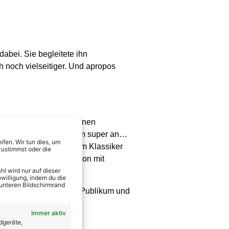
dabei. Sie begleitete ihn
 noch vielseitiger. Und apropos
n?“, fragte Vincent seinen
n?“ Na klar! Und das kam super an…
fen. Wir tun dies, um
r auch seine Version vom Klassiker
zustimmst oder die
erne, schnellere Version mit
l wird nur auf dieser
willigung, indem du die
 unteren Bildschirmrand
ing Vincent hinein ins Publikum und
Immer aktiv
dgeräte,