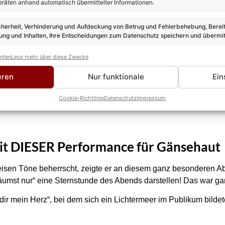
eräten anhand automatisch übermittelter Informationen.
cherheit, Verhinderung und Aufdeckung von Betrug und Fehlerbehebung, Bereit
ng und Inhalten, Ihre Entscheidungen zum Datenschutz speichern und übermit
anten
Lese mehr über diese Zwecke
eren
Nur funktionale
Ein
Cookie-Richtlinie
Datenschutz
Impressum
mit DIESER Performance für Gänsehaut
eisen Töne beherrscht, zeigte er an diesem ganz besonderen Ab
 träumst nur“ eine Sternstunde des Abends darstellen! Das war g
dir mein Herz“, bei dem sich ein Lichtermeer im Publikum bilde