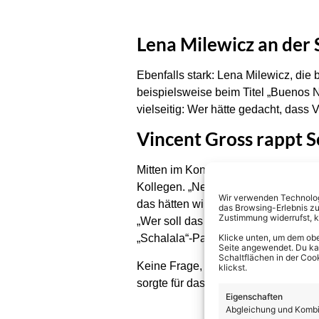
Lena Milewicz an der 
Ebenfalls stark: Lena Milewicz, die b
beispielsweise beim Titel „Buenos 
vielseitig: Wer hätte gedacht, dass
Vincent Gross rappt S
Mitten im Konzert schlug Schlagerze
Kollegen. „Ne!“, antwortete dieser
Wir verwenden Technologi
das hätten wir nicht gedacht, dass 
das Browsing-Erlebnis zu
Zustimmung widerrufst, 
„Wer soll das bezahlen?“ Aus Jupp 
„Schalala“-Passagen! Auch hier stieg
Klicke unten, um dem obe
Seite angewendet. Du kann
Schaltflächen in der Coo
Keine Frage, die Stimmung war in B
klickst.
sorgte für das größte Trockenrudern,
Eigenschaften
Abgleichung und Kombin