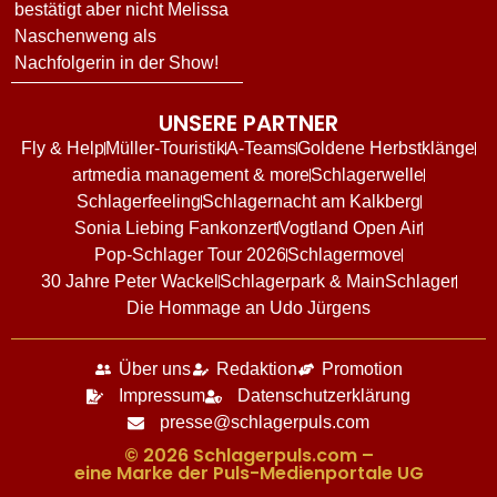
bestätigt aber nicht Melissa
Naschenweng als
Nachfolgerin in der Show!
UNSERE PARTNER
Fly & Help
Müller-Touristik
A-Teams
Goldene Herbstklänge
artmedia management & more
Schlagerwelle
Schlagerfeeling
Schlagernacht am Kalkberg
Sonia Liebing Fankonzert
Vogtland Open Air
Pop-Schlager Tour 2026
Schlagermove
30 Jahre Peter Wackel
Schlagerpark & MainSchlager
Die Hommage an Udo Jürgens
Über uns
Redaktion
Promotion
Impressum
Datenschutzerklärung
presse@schlagerpuls.com
© 2026 Schlagerpuls.com –
eine Marke der Puls-Medienportale UG​