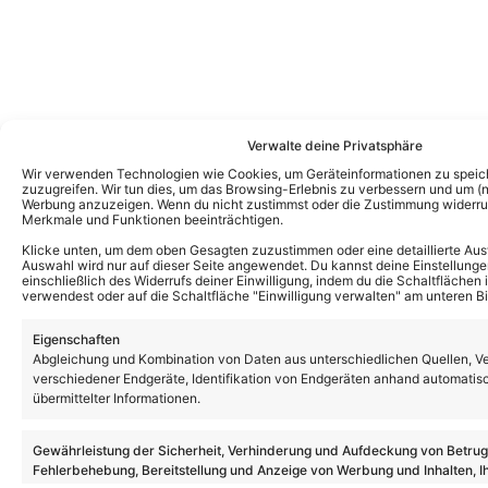
Verwalte deine Privatsphäre
Wir verwenden Technologien wie Cookies, um Geräteinformationen zu speic
zuzugreifen. Wir tun dies, um das Browsing-Erlebnis zu verbessern und um (ni
Werbung anzuzeigen. Wenn du nicht zustimmst oder die Zustimmung widerruf
Merkmale und Funktionen beeinträchtigen.
Klicke unten, um dem oben Gesagten zuzustimmen oder eine detaillierte Aus
Auswahl wird nur auf dieser Seite angewendet. Du kannst deine Einstellunge
einschließlich des Widerrufs deiner Einwilligung, indem du die Schaltflächen 
verwendest oder auf die Schaltfläche "Einwilligung verwalten" am unteren Bi
Eigenschaften
Abgleichung und Kombination von Daten aus unterschiedlichen Quellen, V
verschiedener Endgeräte, Identifikation von Endgeräten anhand automatis
übermittelter Informationen.
Das könnte Euch auch interessieren:
Gewährleistung der Sicherheit, Verhinderung und Aufdeckung von Betru
Troglauer: Nach Wacken rocken sie die
Fehlerbehebung, Bereitstellung und Anzeige von Werbung und Inhalten, I
Wiesn – mit uns sprachen sie über die