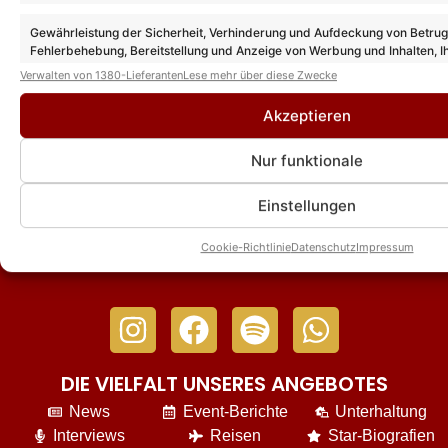
Gewährleistung der Sicherheit, Verhinderung und Aufdeckung von Betru
Anna-Carina Woitschack – Unzensiert
Fehlerbehebung, Bereitstellung und Anzeige von Werbung und Inhalten, I
(Schlagerbooom Open Air 2026)
Entscheidungen zum Datenschutz speichern und übermitteln.
Verwalten von 1380-Lieferanten
Lese mehr über diese Zwecke
Akzeptieren
Anna-Carina Woitschack meldet sich mit
„Unzensiert“ zurück – wir sprachen
Nur funktionale
exklusiv mit ihr
Einstellungen
Cookie-Richtlinie
Datenschutz
Impressum
DIE VIELFALT UNSERES ANGEBOTES
News
Event-Berichte
Unterhaltung
Interviews
Reisen
Star-Biografien