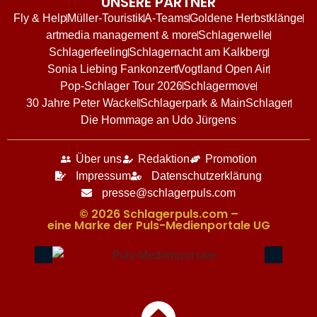
UNSERE PARTNER
Fly & Help
Müller-Touristik
A-Teams
Goldene Herbstklänge
artmedia management & more
Schlagerwelle
Schlagerfeeling
Schlagernacht am Kalkberg
Sonia Liebing Fankonzert
Vogtland Open Air
Pop-Schlager Tour 2026
Schlagermove
30 Jahre Peter Wackel
Schlagerpark & MainSchlager
Die Hommage an Udo Jürgens
Über uns
Redaktion
Promotion
Impressum
Datenschutzerklärung
presse@schlagerpuls.com
© 2026 Schlagerpuls.com –
eine Marke der Puls-Medienportale UG​