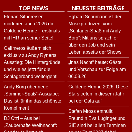
TOP NEWS
NEUESTE BEITRÄGE
Florian Silbereisen
Eghard Schumann ist der
moderiert auch 2026 die
Musikproduzent vom
Goldene Henne – erstmals
„Schlager-Spaß mit Andy
mit IHR an seiner Seite!
Borg“: Mit uns sprach er
über den Job und sein
Calimeros äußern sich
Leben abseits der Shows
exklusiv zu Andy Rynerts
Ausstieg: Die Hintergründe
„Inas Nacht“ heute: Gäste
und wie es jetzt für die
und Vorschau zur Folge am
Schlagerband weitergeht!
06.08.26
Andy Borg über neue
Goldene Henne 2026: Diese
„Sommer-Spaß“-Ausgabe:
Stars treten in diesem Jahr
Das ist für ihn das schönste
bei der Gala auf
Kompliment
Stefan Mross enthüllt:
DJ Ötzi – Aus bei
Freundin Eva Luginger und
„Zauberhafte Weihnacht“:
SIE sind bei allen Terminen