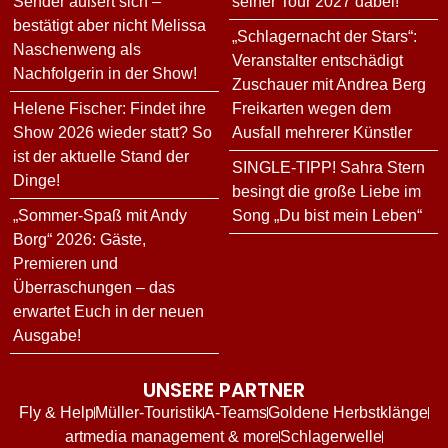
Sender äußert sich –
seiner Tour 2027 dabei!
bestätigt aber nicht Melissa
„Schlagernacht der Stars“:
Naschenweng als
Veranstalter entschädigt
Nachfolgerin in der Show!
Zuschauer mit Andrea Berg
Helene Fischer: Findet ihre
Freikarten wegen dem
Show 2026 wieder statt? So
Ausfall mehrerer Künstler
ist der aktuelle Stand der
SINGLE-TIPP! Sahra Stern
Dinge!
besingt die große Liebe im
„Sommer-Spaß mit Andy
Song „Du bist mein Leben“
Borg“ 2026: Gäste,
Premieren und
Überraschungen – das
erwartet Euch in der neuen
Ausgabe!
UNSERE PARTNER
Fly & Help
Müller-Touristik
A-Teams
Goldene Herbstklänge
artmedia management & more
Schlagerwelle