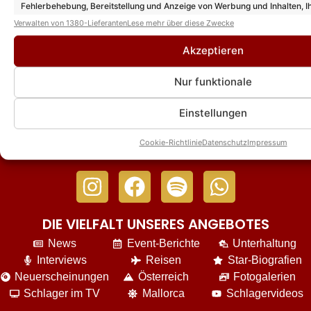
Fehlerbehebung, Bereitstellung und Anzeige von Werbung und Inhalten, I
Entscheidungen zum Datenschutz speichern und übermitteln.
Verwalten von 1380-Lieferanten
Lese mehr über diese Zwecke
Akzeptieren
Nur funktionale
Das könnte Euch auch interessieren:
Einstellungen
Cookie-Richtlinie
Datenschutz
Impressum
DIE VIELFALT UNSERES ANGEBOTES
News
Event-Berichte
Unterhaltung
Interviews
Reisen
Star-Biografien
Neuerscheinungen
Österreich
Fotogalerien
Schlager im TV
Mallorca
Schlagervideos