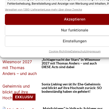
Fehlerbehebung, Bereitstellung und Anzeige von Werbung und Inhalten, I
Entscheidungen zum Datenschutz speichern und übermitteln.
Verwalten von 1380-Lieferanten
Lese mehr über diese Zwecke
Akzeptieren
Nur funktionale
Einstellungen
Cookie-Richtlinie
Datenschutz
Impressum
Das könnte Euch auch interessieren:
„Schlagernacht der Stars“ in Wiesmoor
2027 mit Thomas Anders – und auch
DIESE Acts sind dabei
Sonia Liebing verrät ihr Ehe-Geheimnis
und blickt auf ihre Hochzeit zurück: SO
bodenständig haben sie gefeiert!
„MainSchlager“ in Volkach: Schlager pur,