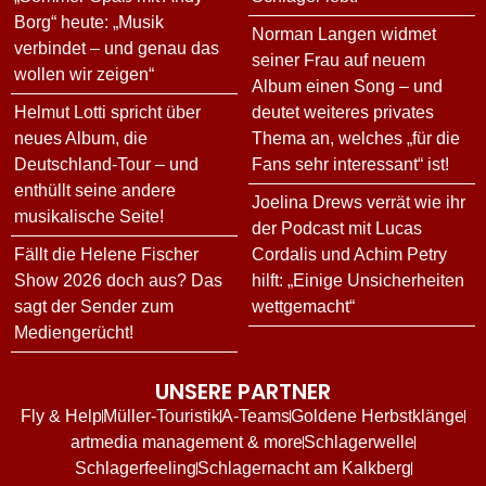
Borg“ heute: „Musik
Norman Langen widmet
verbindet – und genau das
seiner Frau auf neuem
wollen wir zeigen“
Album einen Song – und
Helmut Lotti spricht über
deutet weiteres privates
neues Album, die
Thema an, welches „für die
Deutschland-Tour – und
Fans sehr interessant“ ist!
enthüllt seine andere
Joelina Drews verrät wie ihr
musikalische Seite!
der Podcast mit Lucas
Fällt die Helene Fischer
Cordalis und Achim Petry
Show 2026 doch aus? Das
hilft: „Einige Unsicherheiten
sagt der Sender zum
wettgemacht“
Mediengerücht!
UNSERE PARTNER
Fly & Help
Müller-Touristik
A-Teams
Goldene Herbstklänge
artmedia management & more
Schlagerwelle
Schlagerfeeling
Schlagernacht am Kalkberg