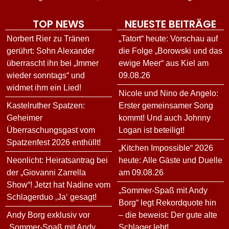
TOP NEWS
NEUESTE BEITRÄGE
Norbert Rier zu Tränen
„Tatort“ heute: Vorschau auf
gerührt: Sohn Alexander
die Folge „Borowski und das
überrascht ihn bei „Immer
ewige Meer“ aus Kiel am
wieder sonntags“ und
09.08.26
widmet ihm ein Lied!
Nicole und Nino de Angelo:
Kastelruther Spatzen:
Erster gemeinsamer Song
Geheimer
kommt! Und auch Johnny
Überraschungsgast vom
Logan ist beteiligt!
Spatzenfest 2026 enthüllt!
„Kitchen Impossible“ 2026
Neonlicht: Heiratsantrag bei
heute: Alle Gäste und Duelle
der „Giovanni Zarrella
am 09.08.26
Show“! Jetzt hat Nadine vom
„Sommer-Spaß mit Andy
Schlagerduo ‚Ja‘ gesagt!
Borg“ legt Rekordquote hin
Andy Borg exklusiv vor
– die beweist: Der gute alte
„Sommer-Spaß mit Andy
Schlager lebt!