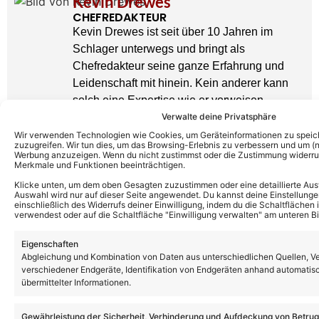
Kevin Drewes
CHEFREDAKTEUR
Kevin Drewes ist seit über 10 Jahren im
Schlager unterwegs und bringt als
Chefredakteur seine ganze Erfahrung und
Leidenschaft mit hinein. Kein anderer kann
solch eine Expertise wie er vorweisen.
» AUTORENPROFIL & ALLE ARTIKEL VON
Verwalte deine Privatsphäre
KEVIN DREWES
Wir verwenden Technologien wie Cookies, um Geräteinformationen zu speic
zuzugreifen. Wir tun dies, um das Browsing-Erlebnis zu verbessern und um (ni
Werbung anzuzeigen. Wenn du nicht zustimmst oder die Zustimmung widerruf
Merkmale und Funktionen beeinträchtigen.
Klicke unten, um dem oben Gesagten zuzustimmen oder eine detaillierte Aus
Auswahl wird nur auf dieser Seite angewendet. Du kannst deine Einstellunge
einschließlich des Widerrufs deiner Einwilligung, indem du die Schaltflächen 
verwendest oder auf die Schaltfläche "Einwilligung verwalten" am unteren Bi
Eigenschaften
Abgleichung und Kombination von Daten aus unterschiedlichen Quellen, V
verschiedener Endgeräte, Identifikation von Endgeräten anhand automatis
übermittelter Informationen.
Gewährleistung der Sicherheit, Verhinderung und Aufdeckung von Betru