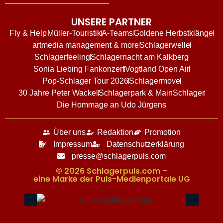
UNSERE PARTNER
Fly & Help
Müller-Touristik
A-Teams
Goldene Herbstklänge
artmedia management & more
Schlagerwelle
Schlagerfeeling
Schlagernacht am Kalkberg
Sonia Liebing Fankonzert
Vogtland Open Air
Pop-Schlager Tour 2026
Schlagermove
30 Jahre Peter Wackel
Schlagerpark & MainSchlager
Die Hommage an Udo Jürgens
Über uns
Redaktion
Promotion
Impressum
Datenschutzerklärung
presse@schlagerpuls.com
© 2026 Schlagerpuls.com –
eine Marke der Puls-Medienportale UG​