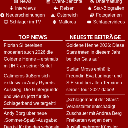
News
Event-Berichte
Unterhaltung
Interviews
Reisen
Star-Biografien
Neuerscheinungen
Österreich
Fotogalerien
Schlager im TV
Mallorca
Schlagervideos
TOP NEWS
NEUESTE BEITRÄGE
Florian Silbereisen
Goldene Henne 2026: Diese
moderiert auch 2026 die
Stars treten in diesem Jahr
Goldene Henne – erstmals
bei der Gala auf
mit IHR an seiner Seite!
Stefan Mross enthüllt:
Calimeros äußern sich
Freundin Eva Luginger und
exklusiv zu Andy Rynerts
SIE sind bei allen Terminen
Ausstieg: Die Hintergründe
seiner Tour 2027 dabei!
und wie es jetzt für die
„Schlagernacht der Stars“:
Schlagerband weitergeht!
Veranstalter entschädigt
Andy Borg über neue
Zuschauer mit Andrea Berg
„Sommer-Spaß“-Ausgabe:
Freikarten wegen dem
Das ist für ihn das schönste
Ausfall mehrerer Künstler