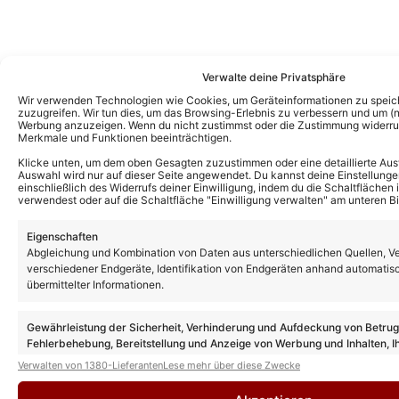
Verwalte deine Privatsphäre
Wir verwenden Technologien wie Cookies, um Geräteinformationen zu speic
zuzugreifen. Wir tun dies, um das Browsing-Erlebnis zu verbessern und um (ni
Werbung anzuzeigen. Wenn du nicht zustimmst oder die Zustimmung widerruf
Merkmale und Funktionen beeinträchtigen.
Klicke unten, um dem oben Gesagten zuzustimmen oder eine detaillierte Aus
Auswahl wird nur auf dieser Seite angewendet. Du kannst deine Einstellunge
einschließlich des Widerrufs deiner Einwilligung, indem du die Schaltflächen 
verwendest oder auf die Schaltfläche "Einwilligung verwalten" am unteren Bi
Eigenschaften
Abgleichung und Kombination von Daten aus unterschiedlichen Quellen, V
verschiedener Endgeräte, Identifikation von Endgeräten anhand automatis
Das könnte Euch auch interessieren:
übermittelter Informationen.
Damiano Maiolini über seine besondere
Verbindung zu Andy Borg und warum er
ein Vorbild für ihn ist
Gewährleistung der Sicherheit, Verhinderung und Aufdeckung von Betru
Fehlerbehebung, Bereitstellung und Anzeige von Werbung und Inhalten, I
Entscheidungen zum Datenschutz speichern und übermitteln.
Verwalten von 1380-Lieferanten
Lese mehr über diese Zwecke
Damiano Maiolini gewinnt die
„Stauferkrone“ 2024