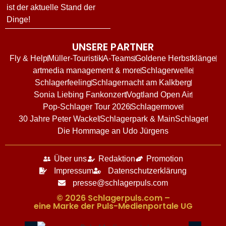
ist der aktuelle Stand der
Dinge!
UNSERE PARTNER
Fly & Help
Müller-Touristik
A-Teams
Goldene Herbstklänge
artmedia management & more
Schlagerwelle
Schlagerfeeling
Schlagernacht am Kalkberg
Sonia Liebing Fankonzert
Vogtland Open Air
Pop-Schlager Tour 2026
Schlagermove
30 Jahre Peter Wackel
Schlagerpark & MainSchlager
Die Hommage an Udo Jürgens
Über uns
Redaktion
Promotion
Impressum
Datenschutzerklärung
presse@schlagerpuls.com
© 2026 Schlagerpuls.com –
eine Marke der Puls-Medienportale UG​