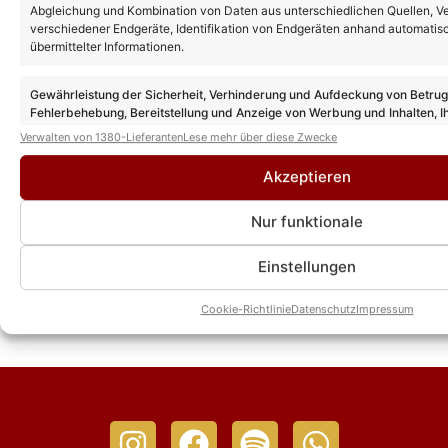
Abgleichung und Kombination von Daten aus unterschiedlichen Quellen, V
verschiedener Endgeräte, Identifikation von Endgeräten anhand automatis
übermittelter Informationen.
Gewährleistung der Sicherheit, Verhinderung und Aufdeckung von Betru
Fehlerbehebung, Bereitstellung und Anzeige von Werbung und Inhalten, I
Entscheidungen zum Datenschutz speichern und übermitteln.
Verwalten von 1380-Lieferanten
Lese mehr über diese Zwecke
Akzeptieren
Nur funktionale
Das könnte Euch auch interessieren:
Sarah Schiffer: Da kann selbst Santa
Einstellungen
Clause nicht Nein sagen
Cookie-Richtlinie
Datenschutz
Impressum