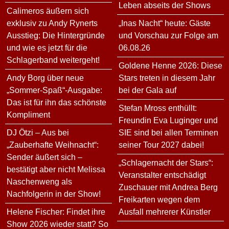
Leben abseits der Shows
Calimeros äußern sich
exklusiv zu Andy Rynerts
„Inas Nacht“ heute: Gäste
Ausstieg: Die Hintergründe
und Vorschau zur Folge am
und wie es jetzt für die
06.08.26
Schlagerband weitergeht!
Goldene Henne 2026: Diese
Andy Borg über neue
Stars treten in diesem Jahr
„Sommer-Spaß“-Ausgabe:
bei der Gala auf
Das ist für ihn das schönste
Stefan Mross enthüllt:
Kompliment
Freundin Eva Luginger und
DJ Ötzi – Aus bei
SIE sind bei allen Terminen
„Zauberhafte Weihnacht“:
seiner Tour 2027 dabei!
Sender äußert sich –
„Schlagernacht der Stars“:
bestätigt aber nicht Melissa
Veranstalter entschädigt
Naschenweng als
Zuschauer mit Andrea Berg
Nachfolgerin in der Show!
Freikarten wegen dem
Helene Fischer: Findet ihre
Ausfall mehrerer Künstler
Show 2026 wieder statt? So