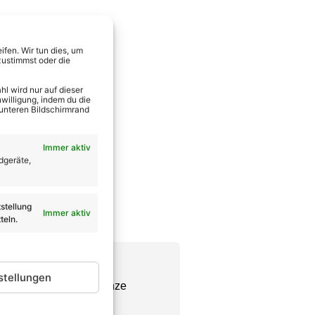
fen. Wir tun dies, um
zustimmst oder die
l wird nur auf dieser
willigung, indem du die
 unteren Bildschirmrand
Immer aktiv
dgeräte,
stellung
Immer aktiv
teln.
stellungen
Chefredakteur seine ganze
se wie er vorweisen.