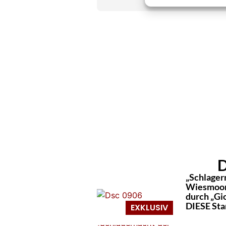
» AUTORENP
D
„Schlagern
Wiesmoor 
durch „Gi
DIESE Star