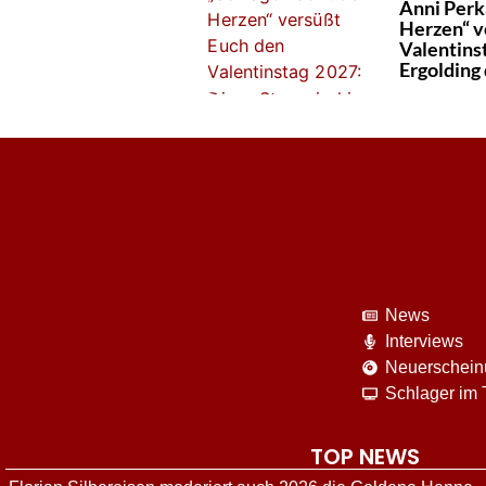
Anni Perk
Herzen“ v
Valentinst
Ergolding 
News
Interviews
Neuerschei
Schlager im
TOP NEWS