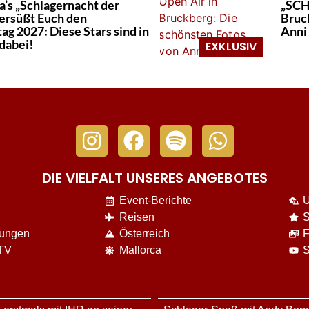
a’s „Schlagernacht der
„SCH
ersüßt Euch den
Bruc
ag 2027: Diese Stars sind in
Anni
dabei!
DIE VIELFALT UNSERES ANGEBOTES
Event-Berichte
U
Reisen
S
nungen
Österreich
F
 TV
Mallorca
S