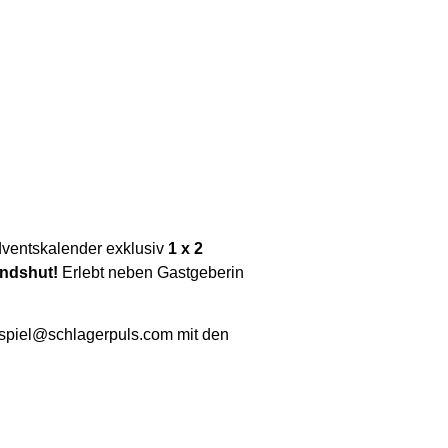
dventskalender exklusiv
1 x 2
andshut!
Erlebt neben Gastgeberin
nspiel@schlagerpuls.com mit den