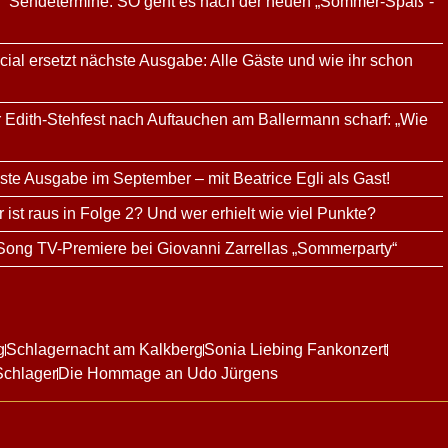
g“ Sendetermine: SO geht es nach der neuen „Sommer-Spaß“-
al ersetzt nächste Ausgabe: Alle Gäste und wie ihr schon
tar Edith-Stehfest nach Auftauchen am Ballermann scharf: „Wie
te Ausgabe im September – mit Beatrice Egli als Gast!
ist raus in Folge 2? Und wer erhielt wie viel Punkte?
 Song TV-Premiere bei Giovanni Zarrellas „Sommerparty“
g
Schlagernacht am Kalkberg
Sonia Liebing Fankonzert
Schlager
Die Hommage an Udo Jürgens