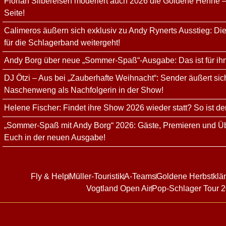
Florian Silbereisen moderiert auch 2026 die Goldene Henne –
Seite!
Calimeros äußern sich exklusiv zu Andy Rynerts Ausstieg: Die
für die Schlagerband weitergeht!
Andy Borg über neue „Sommer-Spaß“-Ausgabe: Das ist für ih
DJ Ötzi – Aus bei „Zauberhafte Weihnacht“: Sender äußert sich
Naschenweng als Nachfolgerin in der Show!
Helene Fischer: Findet ihre Show 2026 wieder statt? So ist de
„Sommer-Spaß mit Andy Borg“ 2026: Gäste, Premieren und Üb
Euch in der neuen Ausgabe!
Fly & Help
Müller-Touristik
A-Teams
Goldene Herbstklä
Vogtland Open Air
Pop-Schlager Tour 