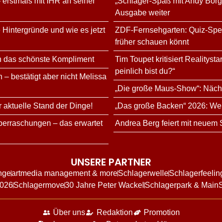
 erstmals mit IHR an seiner
„Schlager-Spaß mit Andy Bor
Ausgabe weiter
 Hintergründe und wie es jetzt
ZDF-Fernsehgarten: Quiz-Speci
früher schauen könnt
n das schönste Kompliment
Tim Toupet kritisiert Realitys
peinlich bist du?“
 – bestätigt aber nicht Melissa
„Die große Maus-Show“: Nächs
r aktuelle Stand der Dinge!
„Das große Backen“ 2026: Wer 
erraschungen – das erwartet
Andrea Berg feiert mit neuem
UNSERE PARTNER
nge
artmedia management & more
Schlagerwelle
Schlagerfeelin
2026
Schlagermove
30 Jahre Peter Wackel
Schlagerpark & Main
Über uns
Redaktion
Promotion