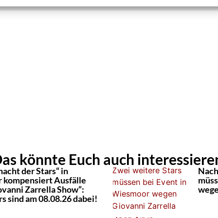
ROFIL & ALLE ARTIKEL VON KEVIN DREWES
as könnte Euch auch interessiere
acht der Stars“ in
Nach
kompensiert Ausfälle
müss
ovanni Zarrella Show“:
wege
s sind am 08.08.26 dabei!