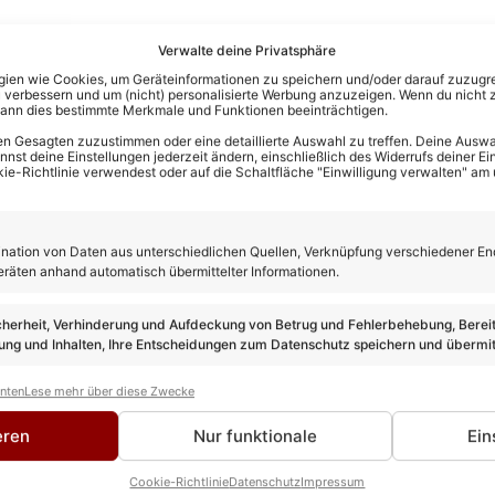
Verwalte deine Privatsphäre
en wie Cookies, um Geräteinformationen zu speichern und/oder darauf zuzugrei
 verbessern und um (nicht) personalisierte Werbung anzuzeigen. Wenn du nicht 
kann dies bestimmte Merkmale und Funktionen beeinträchtigen.
n Gesagten zuzustimmen oder eine detaillierte Auswahl zu treffen. Deine Auswah
st deine Einstellungen jederzeit ändern, einschließlich des Widerrufs deiner Ein
kie-Richtlinie verwendest oder auf die Schaltfläche "Einwilligung verwalten" am
ation von Daten aus unterschiedlichen Quellen, Verknüpfung verschiedener En
eräten anhand automatisch übermittelter Informationen.
cherheit, Verhinderung und Aufdeckung von Betrug und Fehlerbehebung, Bereit
ng und Inhalten, Ihre Entscheidungen zum Datenschutz speichern und übermit
anten
Lese mehr über diese Zwecke
rewes
TEUR
eren
Nur funktionale
Ein
 ist seit über 10 Jahren im Schlager unterwegs und bringt als 
 Leidenschaft mit hinein. Kein anderer kann solch eine Experti
Cookie-Richtlinie
Datenschutz
Impressum