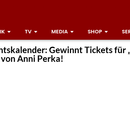
IK
TV
MEDIA
SHOP
SE
ntskalender: Gewinnt Tickets fü
von Anni Perka!