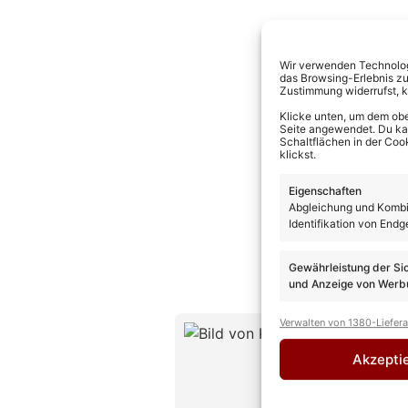
Wir verwenden Technologi
das Browsing-Erlebnis zu
Zustimmung widerrufst, 
Klicke unten, um dem obe
Seite angewendet. Du kann
Schaltflächen in der Coo
klickst.
Eigenschaften
Abgleichung und Kombin
Identifikation von Endg
Gewährleistung der Si
und Anzeige von Werbu
Verwalten von 1380-Liefer
Kevin D
CHEFREDAK
Akzepti
Kevin Drewes
Erfahrung und