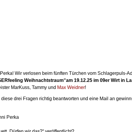
i Perka! Wir verlosen beim fünften Türchen vom Schlagerpuls-A
GERfeeling Weihnachtstraum“am 19.12.25 im 09er Wirt in L
meister MarKuss, Tammy und
Max Weidner
!
 diese drei Fragen richtig beantworten und eine Mail an gewin
nni Perka
tt „Dürfen wir das?“ veröffentlicht?