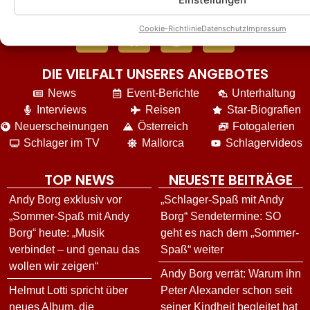
Cookie-Richtlinie
Datenschutz
Impressum
DIE VIELFALT UNSERES ANGEBOTES
News
Event-Berichte
Unterhaltung
Interviews
Reisen
Star-Biografien
Neuerscheinungen
Österreich
Fotogalerien
Schlager im TV
Mallorca
Schlagervideos
TOP NEWS
NEUESTE BEITRÄGE
Andy Borg exklusiv vor
„Schlager-Spaß mit Andy
„Sommer-Spaß mit Andy
Borg“ Sendetermine: SO
Borg“ heute: „Musik
geht es nach dem „Sommer-
verbindet – und genau das
Spaß“ weiter
wollen wir zeigen“
Andy Borg verrät: Warum ihn
Helmut Lotti spricht über
Peter Alexander schon seit
neues Album, die
seiner Kindheit begleitet hat