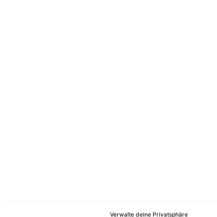
Das könnte Euch auch interessieren:
Verwalte deine Privatsphäre