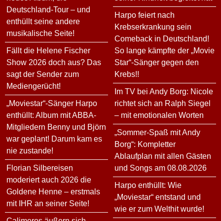
Deutschland-Tour – und
Harpo feiert nach
enthüllt seine andere
Krebserkrankung sein
musikalische Seite!
Comeback in Deutschland!
Fällt die Helene Fischer
So lange kämpfte der „Movie
Show 2026 doch aus? Das
Star“-Sänger gegen den
sagt der Sender zum
Krebs!!
Mediengerücht!
Im TV bei Andy Borg: Nicole
„Moviestar“-Sänger Harpo
richtet sich an Ralph Siegel
enthüllt: Album mit ABBA-
– mit emotionalen Worten
Mitgliedern Benny und Björn
„Sommer-Spaß mit Andy
war geplant! Darum kam es
Borg“: Kompletter
nie zustande!
Ablaufplan mit allen Gästen
Florian Silbereisen
und Songs am 08.08.2026
moderiert auch 2026 die
Harpo enthüllt: Wie
Goldene Henne – erstmals
„Moviestar“ entstand und
mit IHR an seiner Seite!
wie er zum Welthit wurde!
Calimeros äußern sich