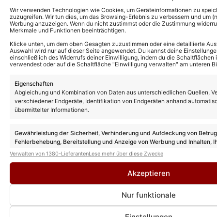
Matthias Reim und Christin Stark ziehen
Wir verwenden Technologien wie Cookies, um Geräteinformationen zu speic
um: Hier finden sie ihr neues Zuhause
zuzugreifen. Wir tun dies, um das Browsing-Erlebnis zu verbessern und um (ni
Werbung anzuzeigen. Wenn du nicht zustimmst oder die Zustimmung widerruf
Merkmale und Funktionen beeinträchtigen.
Klicke unten, um dem oben Gesagten zuzustimmen oder eine detaillierte Aus
Auswahl wird nur auf dieser Seite angewendet. Du kannst deine Einstellunge
DJ Ötzi – Aus bei „Zauberhafte
einschließlich des Widerrufs deiner Einwilligung, indem du die Schaltflächen 
Weihnacht“: Sender äußert sich – bestätigt
verwendest oder auf die Schaltfläche "Einwilligung verwalten" am unteren Bi
aber nicht Melissa Naschenweng als
Nachfolgerin in der Show!
Eigenschaften
Abgleichung und Kombination von Daten aus unterschiedlichen Quellen, V
verschiedener Endgeräte, Identifikation von Endgeräten anhand automatis
Matthias Reim teilt seltenes Foto mit
Tochter Romy – zu ihrem 18. Geburtstag
übermittelter Informationen.
Gewährleistung der Sicherheit, Verhinderung und Aufdeckung von Betru
Fehlerbehebung, Bereitstellung und Anzeige von Werbung und Inhalten, I
Matthias Reim: Viele spannende Infos zu
Entscheidungen zum Datenschutz speichern und übermitteln.
Verwalten von 1380-Lieferanten
Lese mehr über diese Zwecke
neuem Album „Flashback“!
Akzeptieren
Nur funktionale
Einstellungen