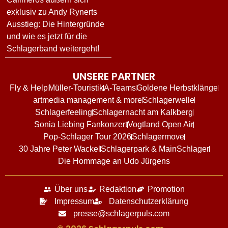
exklusiv zu Andy Rynerts
Ausstieg: Die Hintergründe
und wie es jetzt für die
Schlagerband weitergeht!
UNSERE PARTNER
Fly & Help
Müller-Touristik
A-Teams
Goldene Herbstklänge
artmedia management & more
Schlagerwelle
Schlagerfeeling
Schlagernacht am Kalkberg
Sonia Liebing Fankonzert
Vogtland Open Air
Pop-Schlager Tour 2026
Schlagermove
30 Jahre Peter Wackel
Schlagerpark & MainSchlager
Die Hommage an Udo Jürgens
Über uns
Redaktion
Promotion
Impressum
Datenschutzerklärung
presse@schlagerpuls.com