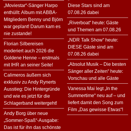
„Moviestar“-Sänger Harpo
Diese Stars sind am
enthüllt: Album mit ABBA-
07.08.26 dabei
Mitgliedern Benny und Björn
„Riverboat“ heute: Gäste
war geplant! Darum kam es
und Themen am 07.08.26
nie zustande!
„NDR Talk Show“ heute:
Florian Silbereisen
DIESE Gäste sind am
moderiert auch 2026 die
07.08.26 dabei
Goldene Henne – erstmals
„Absolut Musik – Die besten
mit IHR an seiner Seite!
Sänger aller Zeiten“ heute:
Calimeros äußern sich
Vorschau und alle Gäste
exklusiv zu Andy Rynerts
Vanessa Mai legt „In the
Ausstieg: Die Hintergründe
Summertime“ neu auf – und
und wie es jetzt für die
liefert damit den Song zum
Schlagerband weitergeht!
Film „Das gewisse Etwas“!
Andy Borg über neue
„Sommer-Spaß“-Ausgabe:
Das ist für ihn das schönste