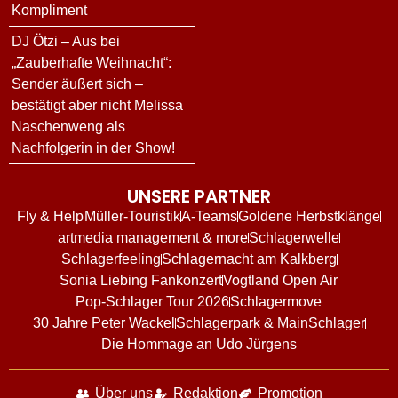
Kompliment
DJ Ötzi – Aus bei
„Zauberhafte Weihnacht“:
Sender äußert sich –
bestätigt aber nicht Melissa
Naschenweng als
Nachfolgerin in der Show!
UNSERE PARTNER
Fly & Help
Müller-Touristik
A-Teams
Goldene Herbstklänge
artmedia management & more
Schlagerwelle
Schlagerfeeling
Schlagernacht am Kalkberg
Sonia Liebing Fankonzert
Vogtland Open Air
Pop-Schlager Tour 2026
Schlagermove
30 Jahre Peter Wackel
Schlagerpark & MainSchlager
Die Hommage an Udo Jürgens
Über uns
Redaktion
Promotion