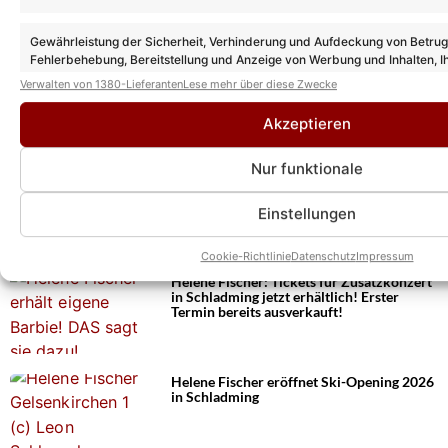
Gewährleistung der Sicherheit, Verhinderung und Aufdeckung von Betru
Das könnte Euch auch interessieren:
Fehlerbehebung, Bereitstellung und Anzeige von Werbung und Inhalten, I
Entscheidungen zum Datenschutz speichern und übermitteln.
Fällt die Helene Fischer Show 2026 doch
Verwalten von 1380-Lieferanten
Lese mehr über diese Zwecke
aus? Das sagt der Sender zum
Mediengerücht!
Akzeptieren
Nur funktionale
Helene Fischer: Findet ihre Show 2026
wieder statt? So ist der aktuelle Stand der
Dinge!
Einstellungen
Cookie-Richtlinie
Datenschutz
Impressum
Helene Fischer: Tickets für Zusatzkonzert
in Schladming jetzt erhältlich! Erster
Termin bereits ausverkauft!
Helene Fischer eröffnet Ski-Opening 2026
in Schladming