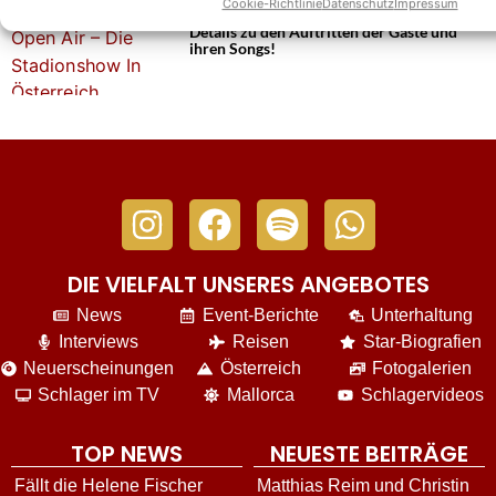
Cookie-Richtlinie
Datenschutz
Impressum
„Schlagerbooom“ Open Air heute: Erste
Details zu den Auftritten der Gäste und
ihren Songs!
DIE VIELFALT UNSERES ANGEBOTES
News
Event-Berichte
Unterhaltung
Interviews
Reisen
Star-Biografien
Neuerscheinungen
Österreich
Fotogalerien
Schlager im TV
Mallorca
Schlagervideos
TOP NEWS
NEUESTE BEITRÄGE
Fällt die Helene Fischer
Matthias Reim und Christin