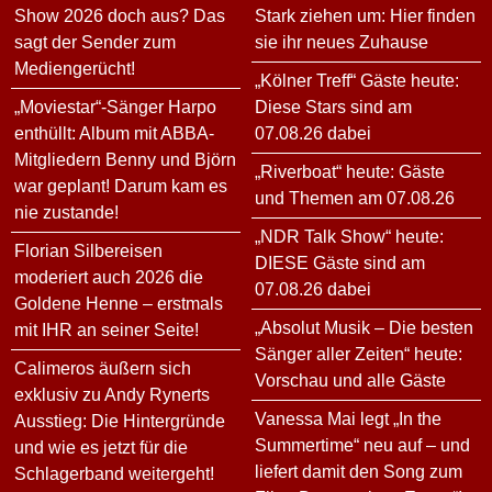
Show 2026 doch aus? Das
Stark ziehen um: Hier finden
sagt der Sender zum
sie ihr neues Zuhause
Mediengerücht!
„Kölner Treff“ Gäste heute:
„Moviestar“-Sänger Harpo
Diese Stars sind am
enthüllt: Album mit ABBA-
07.08.26 dabei
Mitgliedern Benny und Björn
„Riverboat“ heute: Gäste
war geplant! Darum kam es
und Themen am 07.08.26
nie zustande!
„NDR Talk Show“ heute:
Florian Silbereisen
DIESE Gäste sind am
moderiert auch 2026 die
07.08.26 dabei
Goldene Henne – erstmals
„Absolut Musik – Die besten
mit IHR an seiner Seite!
Sänger aller Zeiten“ heute:
Calimeros äußern sich
Vorschau und alle Gäste
exklusiv zu Andy Rynerts
Vanessa Mai legt „In the
Ausstieg: Die Hintergründe
Summertime“ neu auf – und
und wie es jetzt für die
liefert damit den Song zum
Schlagerband weitergeht!