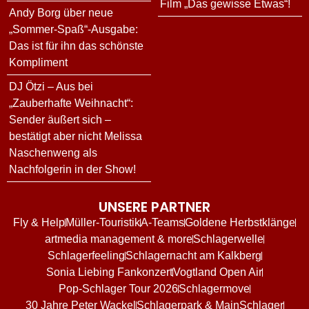
Film „Das gewisse Etwas“!
Andy Borg über neue
„Sommer-Spaß“-Ausgabe:
Das ist für ihn das schönste
Kompliment
DJ Ötzi – Aus bei
„Zauberhafte Weihnacht“:
Sender äußert sich –
bestätigt aber nicht Melissa
Naschenweng als
Nachfolgerin in der Show!
UNSERE PARTNER
Fly & Help
Müller-Touristik
A-Teams
Goldene Herbstklänge
artmedia management & more
Schlagerwelle
Schlagerfeeling
Schlagernacht am Kalkberg
Sonia Liebing Fankonzert
Vogtland Open Air
Pop-Schlager Tour 2026
Schlagermove
30 Jahre Peter Wackel
Schlagerpark & MainSchlager