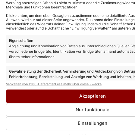
Werbung anzuzeigen. Wenn du nicht zustimmst oder die Zustimmung widerruf
Merkmale und Funktionen beeinträchtigen.
Klicke unten, um dem oben Gesagten zuzustimmen oder eine detaillierte Aus
Auswahl wird nur auf dieser Seite angewendet. Du kannst deine Einstellunge
einschließlich des Widerrufs deiner Einwilligung, indem du die Schaltflächen 
verwendest oder auf die Schaltfläche "Einwilligung verwalten" am unteren Bi
Eigenschaften
Das könnte Euch auch interessieren:
Abgleichung und Kombination von Daten aus unterschiedlichen Quellen, V
„Schlagerbooom“ 2026: Erster Gast
verschiedener Endgeräte, Identifikation von Endgeräten anhand automatis
enthüllt! Sind auch SIE in Dortmund
übermittelter Informationen.
dabei?
Gewährleistung der Sicherheit, Verhinderung und Aufdeckung von Betru
Fehlerbehebung, Bereitstellung und Anzeige von Werbung und Inhalten, I
„Schlagerbooom“ Open Air toppt
Entscheidungen zum Datenschutz speichern und übermitteln.
Vorjahresquote trotz hochsommerlicher
Verwalten von 1380-Lieferanten
Lese mehr über diese Zwecke
Temperaturen!
Akzeptieren
„Schlagerbooom“ Gäste: Diese Stars sind
Nur funktionale
beim Open Air in Kitzbühel heute dabei!
Einstellungen