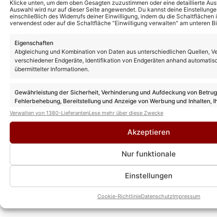
Klicke unten, um dem oben Gesagten zuzustimmen oder eine detaillierte Aus
Kevin Drewes
Auswahl wird nur auf dieser Seite angewendet. Du kannst deine Einstellunge
einschließlich des Widerrufs deiner Einwilligung, indem du die Schaltflächen 
CHEFREDAKTEUR
verwendest oder auf die Schaltfläche "Einwilligung verwalten" am unteren Bi
Kevin Drewes ist seit über 10 Jahren im
Schlager unterwegs und bringt als
Eigenschaften
Abgleichung und Kombination von Daten aus unterschiedlichen Quellen, V
Chefredakteur seine ganze Erfahrung und
verschiedener Endgeräte, Identifikation von Endgeräten anhand automatis
Leidenschaft mit hinein. Kein anderer kann
übermittelter Informationen.
solch eine Expertise wie er vorweisen.
» AUTORENPROFIL & ALLE ARTIKEL VON
Gewährleistung der Sicherheit, Verhinderung und Aufdeckung von Betru
KEVIN DREWES
Fehlerbehebung, Bereitstellung und Anzeige von Werbung und Inhalten, I
Entscheidungen zum Datenschutz speichern und übermitteln.
Verwalten von 1380-Lieferanten
Lese mehr über diese Zwecke
Akzeptieren
Nur funktionale
Einstellungen
Cookie-Richtlinie
Datenschutz
Impressum