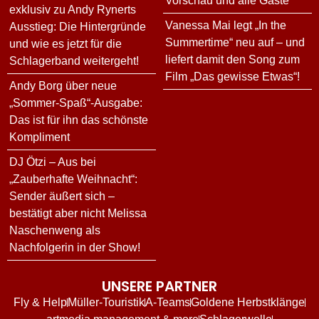
Vorschau und alle Gäste
exklusiv zu Andy Rynerts
Vanessa Mai legt „In the
Ausstieg: Die Hintergründe
Summertime“ neu auf – und
und wie es jetzt für die
liefert damit den Song zum
Schlagerband weitergeht!
Film „Das gewisse Etwas“!
Andy Borg über neue
„Sommer-Spaß“-Ausgabe:
Das ist für ihn das schönste
Kompliment
DJ Ötzi – Aus bei
„Zauberhafte Weihnacht“:
Sender äußert sich –
bestätigt aber nicht Melissa
Naschenweng als
Nachfolgerin in der Show!
UNSERE PARTNER
Fly & Help
Müller-Touristik
A-Teams
Goldene Herbstklänge