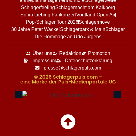
artmedia management & more
Schlagerwelle
Schlagerfeeling
Schlagernacht am Kalkberg
Sonia Liebing Fankonzert
Vogtland Open Air
Pop-Schlager Tour 2026
Schlagermove
30 Jahre Peter Wackel
Schlagerpark & MainSchlager
Die Hommage an Udo Jürgens
Über uns
Redaktion
Promotion
Impressum
Datenschutzerklärung
presse@schlagerpuls.com
© 2026 Schlagerpuls.com –
eine Marke der Puls-Medienportale UG​