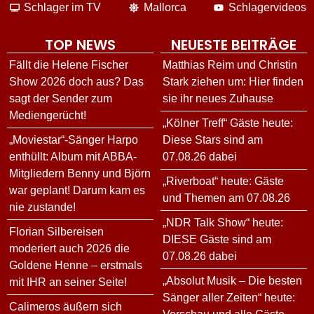
Schlager im TV
Mallorca
Schlagervideos
TOP NEWS
NEUESTE BEITRÄGE
Fällt die Helene Fischer
Matthias Reim und Christin
Show 2026 doch aus? Das
Stark ziehen um: Hier finden
sagt der Sender zum
sie ihr neues Zuhause
Mediengerücht!
„Kölner Treff“ Gäste heute:
„Moviestar“-Sänger Harpo
Diese Stars sind am
enthüllt: Album mit ABBA-
07.08.26 dabei
Mitgliedern Benny und Björn
„Riverboat“ heute: Gäste
war geplant! Darum kam es
und Themen am 07.08.26
nie zustande!
„NDR Talk Show“ heute:
Florian Silbereisen
DIESE Gäste sind am
moderiert auch 2026 die
07.08.26 dabei
Goldene Henne – erstmals
„Absolut Musik – Die besten
mit IHR an seiner Seite!
Sänger aller Zeiten“ heute:
Calimeros äußern sich