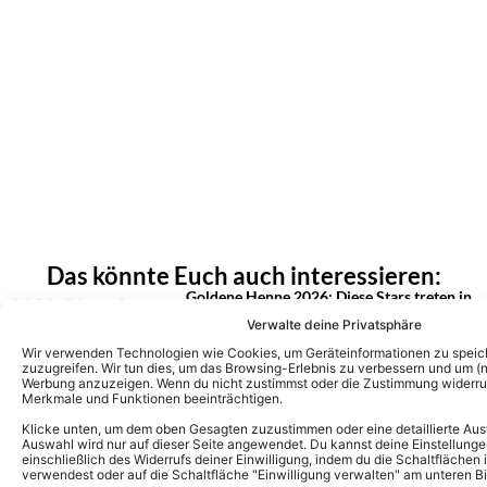
Das könnte Euch auch interessieren:
Goldene Henne 2026: Diese Stars treten in
diesem Jahr bei der Gala auf
Verwalte deine Privatsphäre
Wir verwenden Technologien wie Cookies, um Geräteinformationen zu speic
zuzugreifen. Wir tun dies, um das Browsing-Erlebnis zu verbessern und um (ni
Werbung anzuzeigen. Wenn du nicht zustimmst oder die Zustimmung widerruf
Merkmale und Funktionen beeinträchtigen.
Florian Silbereisen moderiert auch 2026
die Goldene Henne – erstmals mit IHR an
Klicke unten, um dem oben Gesagten zuzustimmen oder eine detaillierte Aus
seiner Seite!
Auswahl wird nur auf dieser Seite angewendet. Du kannst deine Einstellunge
einschließlich des Widerrufs deiner Einwilligung, indem du die Schaltflächen 
verwendest oder auf die Schaltfläche "Einwilligung verwalten" am unteren Bi