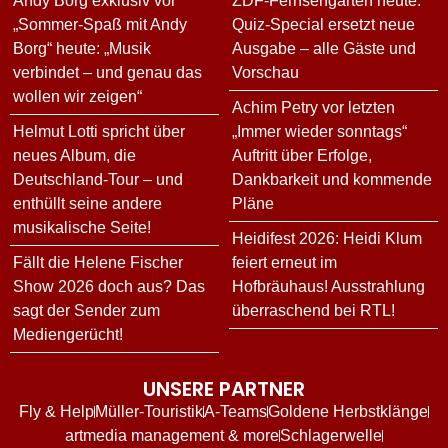
Andy Borg exklusiv vor
ZDF-Fernsehgarten heute:
„Sommer-Spaß mit Andy
Quiz-Special ersetzt neue
Borg“ heute: „Musik
Ausgabe – alle Gäste und
verbindet – und genau das
Vorschau
wollen wir zeigen“
Achim Petry vor letzten
Helmut Lotti spricht über
„Immer wieder sonntags“
neues Album, die
Auftritt über Erfolge,
Deutschland-Tour – und
Dankbarkeit und kommende
enthüllt seine andere
Pläne
musikalische Seite!
Heidifest 2026: Heidi Klum
Fällt die Helene Fischer
feiert erneut im
Show 2026 doch aus? Das
Hofbräuhaus! Ausstrahlung
sagt der Sender zum
überraschend bei RTL!
Mediengerücht!
UNSERE PARTNER
Fly & Help
Müller-Touristik
A-Teams
Goldene Herbstklänge
artmedia management & more
Schlagerwelle