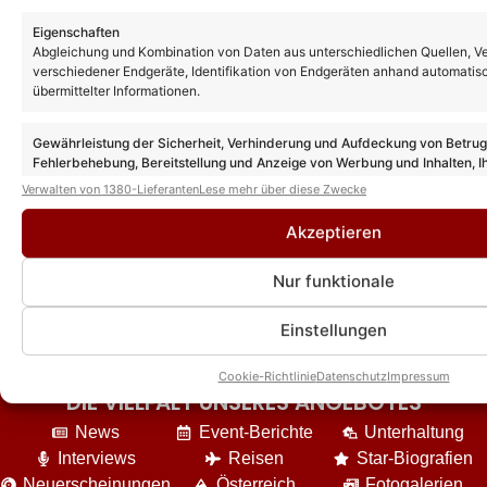
Florian Silbereisen und Helene Fischer: SO
Eigenschaften
schön war ihr gemeinsamer Auftritt bei
Abgleichung und Kombination von Daten aus unterschiedlichen Quellen, V
ihrem Tourfinale!
verschiedener Endgeräte, Identifikation von Endgeräten anhand automatis
übermittelter Informationen.
Helene Fischer: Überraschungsauftritt von
Gewährleistung der Sicherheit, Verhinderung und Aufdeckung von Betru
Florian Silbereisen bei Tourfinale in
Fehlerbehebung, Bereitstellung und Anzeige von Werbung und Inhalten, I
München!
Entscheidungen zum Datenschutz speichern und übermitteln.
Verwalten von 1380-Lieferanten
Lese mehr über diese Zwecke
Akzeptieren
Nur funktionale
Einstellungen
Cookie-Richtlinie
Datenschutz
Impressum
DIE VIELFALT UNSERES ANGEBOTES
News
Event-Berichte
Unterhaltung
Interviews
Reisen
Star-Biografien
Neuerscheinungen
Österreich
Fotogalerien