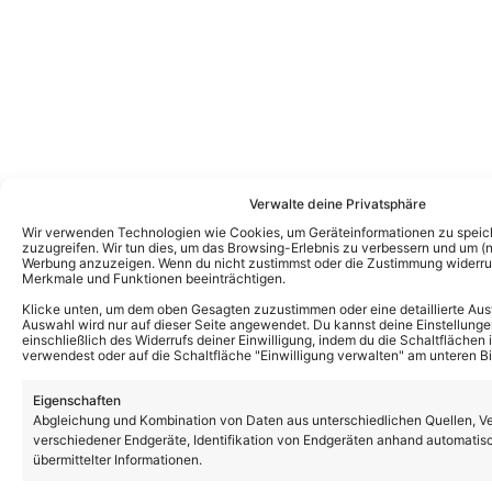
Verwalte deine Privatsphäre
Wir verwenden Technologien wie Cookies, um Geräteinformationen zu speic
zuzugreifen. Wir tun dies, um das Browsing-Erlebnis zu verbessern und um (ni
Werbung anzuzeigen. Wenn du nicht zustimmst oder die Zustimmung widerruf
Das könnte Euch auch interessieren:
Merkmale und Funktionen beeinträchtigen.
Andy Borg über neue „Sommer-Spaß“-
Ausgabe: Das ist für ihn das schönste
Klicke unten, um dem oben Gesagten zuzustimmen oder eine detaillierte Aus
Kompliment
Auswahl wird nur auf dieser Seite angewendet. Du kannst deine Einstellunge
einschließlich des Widerrufs deiner Einwilligung, indem du die Schaltflächen 
verwendest oder auf die Schaltfläche "Einwilligung verwalten" am unteren Bi
Eigenschaften
Andy Borg und Stefan Mross lassen beim
„Sommer-Spaß“ alte Tradition wieder
Abgleichung und Kombination von Daten aus unterschiedlichen Quellen, V
aufleben – das ist passiert
verschiedener Endgeräte, Identifikation von Endgeräten anhand automatis
übermittelter Informationen.