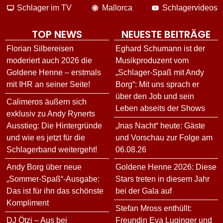
Schlager im TV
Mallorca
Schlagervideos
TOP NEWS
NEUESTE BEITRÄGE
Florian Silbereisen
Eghard Schumann ist der
moderiert auch 2026 die
Musikproduzent vom
Goldene Henne – erstmals
„Schlager-Spaß mit Andy
mit IHR an seiner Seite!
Borg“: Mit uns sprach er
über den Job und sein
Calimeros äußern sich
Leben abseits der Shows
exklusiv zu Andy Rynerts
Ausstieg: Die Hintergründe
„Inas Nacht“ heute: Gäste
und wie es jetzt für die
und Vorschau zur Folge am
Schlagerband weitergeht!
06.08.26
Andy Borg über neue
Goldene Henne 2026: Diese
„Sommer-Spaß“-Ausgabe:
Stars treten in diesem Jahr
Das ist für ihn das schönste
bei der Gala auf
Kompliment
Stefan Mross enthüllt:
DJ Ötzi – Aus bei
Freundin Eva Luginger und