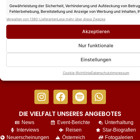
Andy Borg unterbricht „Sommer-Spaß“-
Gewährleistung der Sicherheit, Verhinderung und Aufdeckung von Betru
Aufzeichnung – um Stefanie Hertel zu
Fehlerbehebung, Bereitstellung und Anzeige von Werbung und Inhalten, I
überraschen!
Entscheidungen zum Datenschutz speichern und übermitteln.
Verwalten von 1380-Lieferanten
Lese mehr über diese Zwecke
Akzeptieren
Andy Borg geht auch 2027 auf „Schlager &
Spaß“-Tour: Hier alle Gaststars & Termine
Nur funktionale
Einstellungen
Cookie-Richtlinie
Datenschutz
Impressum
DIE VIELFALT UNSERES ANGEBOTES
News
Event-Berichte
Unterhaltung
Interviews
Reisen
Star-Biografien
Neuerscheinungen
Österreich
Fotogalerien