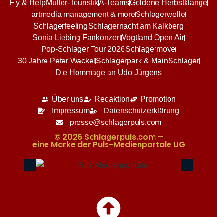
Fly & Help
Müller-Touristik
A-Teams
Goldene Herbstklänge
artmedia management & more
Schlagerwelle
Schlagerfeeling
Schlagernacht am Kalkberg
Sonia Liebing Fankonzert
Vogtland Open Air
Pop-Schlager Tour 2026
Schlagermove
30 Jahre Peter Wackel
Schlagerpark & MainSchlager
Die Hommage an Udo Jürgens
Über uns
Redaktion
Promotion
Impressum
Datenschutzerklärung
presse@schlagerpuls.com
© 2026 Schlagerpuls.com –
eine Marke der Puls-Medienportale UG​