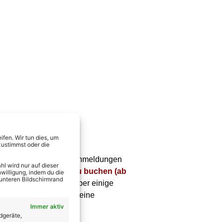
mit den Stars
fen. Wir tun dies, um
zustimmst oder die
ngsmöglichkeiten gibt! Anmeldungen
l wird nur auf dieser
Übernachtungspakete zu buchen (ab
willigung, indem du die
 unteren Bildschirmrand
sondern darf sich auch über einige
de: Stars gegen Fans“, eine
Immer aktiv
mit den Stars.
dgeräte,