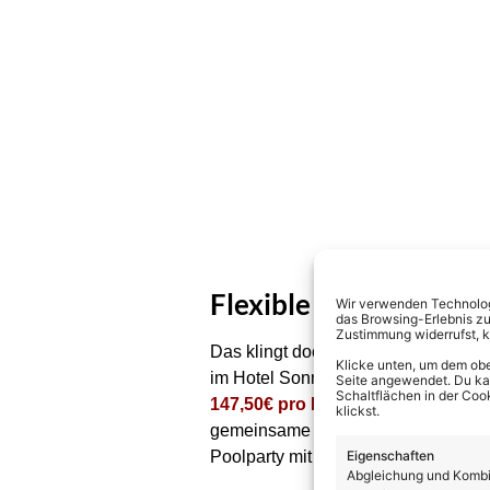
Flexible Buchungspake
Wir verwenden Technologi
das Browsing-Erlebnis zu
Zustimmung widerrufst, 
Das klingt doch nach einem super P
Klicke unten, um dem obe
im Hotel Sonnenhof Lam sind erbete
Seite angewendet. Du kann
Schaltflächen in der Coo
147,50€ pro Person im Doppelzim
klickst.
gemeinsame Aktivitäten mit den Sta
Eigenschaften
Poolparty mit DJ, eine geführte Wan
Abgleichung und Kombin