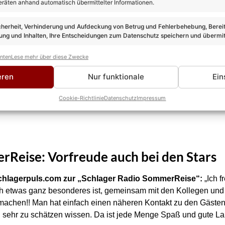
eräten anhand automatisch übermittelter Informationen.
cherheit, Verhinderung und Aufdeckung von Betrug und Fehlerbehebung, Bereit
ng und Inhalten, Ihre Entscheidungen zum Datenschutz speichern und übermit
anten
Lese mehr über diese Zwecke
eren
Nur funktionale
Ein
Cookie-Richtlinie
Datenschutz
Impressum
rReise: Vorfreude auch bei den Stars
chlagerpuls.com zur „Schlager Radio SommerReise“:
„Ich f
h etwas ganz besonderes ist, gemeinsam mit den Kollegen und
achen!! Man hat einfach einen näheren Kontakt zu den Gästen 
h sehr zu schätzen wissen. Da ist jede Menge Spaß und gute La