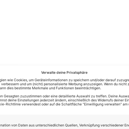
Verwalte deine Privatsphäre
te ermöglichen noch mehr Erlebnisse 
en wie Cookies, um Geräteinformationen zu speichern und/oder darauf zuzugrei
 verbessern und um (nicht) personalisierte Werbung anzuzeigen. Wenn du nicht 
kann dies bestimmte Merkmale und Funktionen beeinträchtigen.
rogramm, bei dem es vor Ort natürlich auch diverse Verpflegu
n Gesagten zuzustimmen oder eine detaillierte Auswahl zu treffen. Deine Auswah
n! Wer sich nun spontan entscheidet, eines der
(flexiblen!) 
st deine Einstellungen jederzeit ändern, einschließlich des Widerrufs deiner Ein
kie-Richtlinie verwendest oder auf die Schaltfläche "Einwilligung verwalten" am
mer)
enthält nicht nur garantierten Eintritt zu allen Konzerten, 
rs on top freuen! Beispielsweise: „Die große Schlager-Olympia
derung mit Mitch Keller und Pia-Sophie oder auch ein Tanzkurs 
ation von Daten aus unterschiedlichen Quellen, Verknüpfung verschiedener En