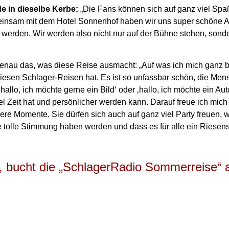
de in dieselbe Kerbe:
„Die Fans können sich auf ganz viel Sp
nsam mit dem Hotel Sonnenhof haben wir uns super schöne Akti
rden. Wir werden also nicht nur auf der Bühne stehen, sondern
nau das, was diese Reise ausmacht: „Auf was ich mich ganz be
esen Schlager-Reisen hat. Es ist so unfassbar schön, die Men
allo, ich möchte gerne ein Bild‘ oder ‚hallo, ich möchte ein 
 Zeit hat und persönlicher werden kann. Darauf freue ich mich
ere Momente. Sie dürfen sich auch auf ganz viel Party freuen, w
ine tolle Stimmung haben werden und dass es für alle ein Riesen
s, bucht die „SchlagerRadio Sommerreise“ a