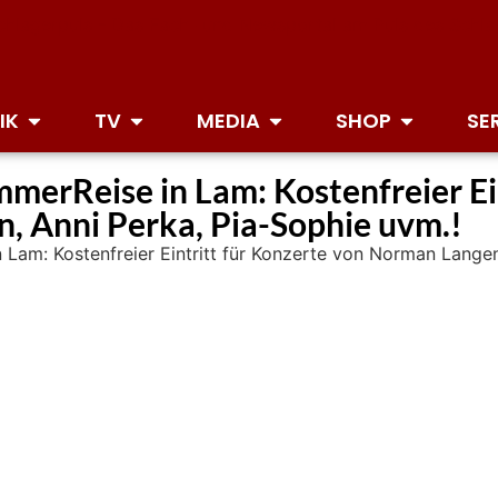
IK
TV
MEDIA
SHOP
SE
merReise in Lam: Kostenfreier Ein
, Anni Perka, Pia-Sophie uvm.!