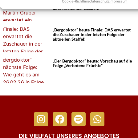
Cookie-Richtlinie
Datenschutz
Impressum
20 verraten – Martin Gruber erwartet ein
überraschender Besuch!
„Bergdoktor“ heute Finale: DAS erwartet
die Zuschauer in der letzten Folge der
aktuellen Staffel!
„Der Bergdoktor“ heute: Vorschau auf die
Folge „Verbotene Früchte“
DIE VIELFALT UNSERES ANGEBOTES