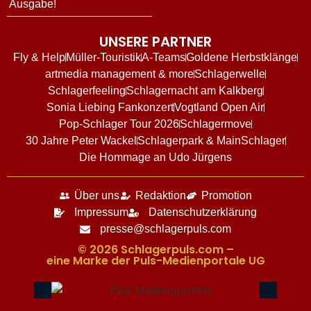
Ausgabe!
UNSERE PARTNER
Fly & Help
Müller-Touristik
A-Teams
Goldene Herbstklänge
artmedia management & more
Schlagerwelle
Schlagerfeeling
Schlagernacht am Kalkberg
Sonia Liebing Fankonzert
Vogtland Open Air
Pop-Schlager Tour 2026
Schlagermove
30 Jahre Peter Wackel
Schlagerpark & MainSchlager
Die Hommage an Udo Jürgens
Über uns
Redaktion
Promotion
Impressum
Datenschutzerklärung
presse@schlagerpuls.com
© 2026 Schlagerpuls.com –
eine Marke der Puls-Medienportale UG​