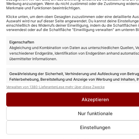
Werbung anzuzeigen. Wenn du nicht zustimmst oder die Zustimmung widerruf
Merkmale und Funktionen beeinträchtigen.
Klicke unten, um dem oben Gesagten zuzustimmen oder eine detaillierte Aus
Auswahl wird nur auf dieser Seite angewendet. Du kannst deine Einstellunge
einschließlich des Widerrufs deiner Einwilligung, indem du die Schaltflächen 
verwendest oder auf die Schaltfläche "Einwilligung verwalten" am unteren Bi
Eigenschaften
Abgleichung und Kombination von Daten aus unterschiedlichen Quellen, V
verschiedener Endgeräte, Identifikation von Endgeräten anhand automatis
übermittelter Informationen.
Gewährleistung der Sicherheit, Verhinderung und Aufdeckung von Betru
Fehlerbehebung, Bereitstellung und Anzeige von Werbung und Inhalten, I
Entscheidungen zum Datenschutz speichern und übermitteln.
Verwalten von 1380-Lieferanten
Lese mehr über diese Zwecke
Akzeptieren
Das könnte Euch auch interessieren:
„Immer wieder sonntags“: Ronja Forcher
blickt mit „lachenden und weinenden
Nur funktionale
Auge“ auf die neue Saison
Einstellungen
„Der Bergdoktor“: Erste Details zu Staffel