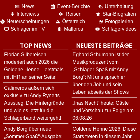
News
Event-Berichte
Unterhaltung
Interviews
Reisen
Star-Biografien
Neuerscheinungen
Österreich
Fotogalerien
Schlager im TV
Mallorca
Schlagervideos
TOP NEWS
NEUESTE BEITRÄGE
Florian Silbereisen
Eghard Schumann ist der
moderiert auch 2026 die
Musikproduzent vom
Goldene Henne – erstmals
„Schlager-Spaß mit Andy
mit IHR an seiner Seite!
Borg“: Mit uns sprach er
über den Job und sein
Calimeros äußern sich
Leben abseits der Shows
exklusiv zu Andy Rynerts
Ausstieg: Die Hintergründe
„Inas Nacht“ heute: Gäste
und wie es jetzt für die
und Vorschau zur Folge am
Schlagerband weitergeht!
06.08.26
Andy Borg über neue
Goldene Henne 2026: Diese
„Sommer-Spaß“-Ausgabe:
Stars treten in diesem Jahr