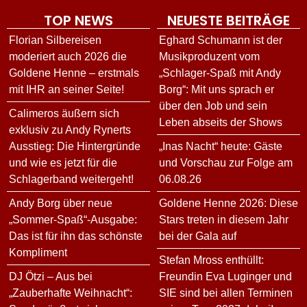
TOP NEWS
NEUESTE BEITRÄGE
Florian Silbereisen
Eghard Schumann ist der
moderiert auch 2026 die
Musikproduzent vom
Goldene Henne – erstmals
„Schlager-Spaß mit Andy
mit IHR an seiner Seite!
Borg“: Mit uns sprach er
über den Job und sein
Calimeros äußern sich
Leben abseits der Shows
exklusiv zu Andy Rynerts
Ausstieg: Die Hintergründe
„Inas Nacht“ heute: Gäste
und wie es jetzt für die
und Vorschau zur Folge am
Schlagerband weitergeht!
06.08.26
Andy Borg über neue
Goldene Henne 2026: Diese
„Sommer-Spaß“-Ausgabe:
Stars treten in diesem Jahr
Das ist für ihn das schönste
bei der Gala auf
Kompliment
Stefan Mross enthüllt:
DJ Ötzi – Aus bei
Freundin Eva Luginger und
„Zauberhafte Weihnacht“:
SIE sind bei allen Terminen