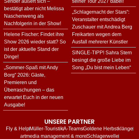
Sender äußert sich –
seiner Tour 2027 dabei!
bestätigt aber nicht Melissa
„Schlagernacht der Stars“:
Naschenweng als
Veranstalter entschädigt
Nachfolgerin in der Show!
Zuschauer mit Andrea Berg
Helene Fischer: Findet ihre
Freikarten wegen dem
Show 2026 wieder statt? So
Ausfall mehrerer Künstler
ist der aktuelle Stand der
SINGLE-TIPP! Sahra Stern
Dinge!
besingt die große Liebe im
„Sommer-Spaß mit Andy
Song „Du bist mein Leben“
Borg“ 2026: Gäste,
Premieren und
Überraschungen – das
erwartet Euch in der neuen
Ausgabe!
UNSERE PARTNER
Fly & Help
Müller-Touristik
A-Teams
Goldene Herbstklänge
artmedia management & more
Schlagerwelle