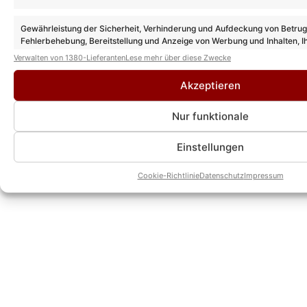
CHEFREDAKTEUR
Kevin Drewes ist seit über 10 Jahren im
Gewährleistung der Sicherheit, Verhinderung und Aufdeckung von Betru
Schlager unterwegs und bringt als
Fehlerbehebung, Bereitstellung und Anzeige von Werbung und Inhalten, I
Chefredakteur seine ganze Erfahrung und
Entscheidungen zum Datenschutz speichern und übermitteln.
Verwalten von 1380-Lieferanten
Lese mehr über diese Zwecke
Leidenschaft mit hinein. Kein anderer kann
solch eine Expertise wie er vorweisen.
Akzeptieren
» AUTORENPROFIL & ALLE ARTIKEL VON
KEVIN DREWES
Nur funktionale
Einstellungen
Cookie-Richtlinie
Datenschutz
Impressum