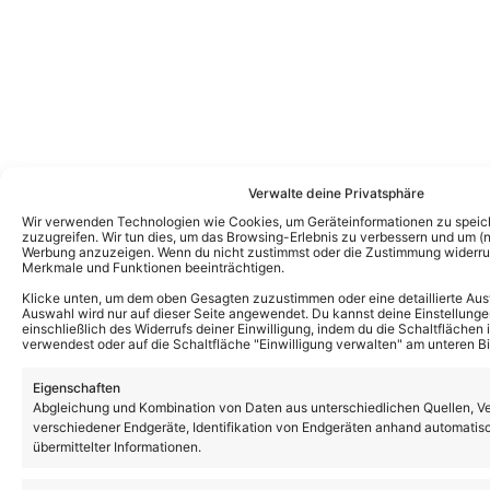
Verwalte deine Privatsphäre
Wir verwenden Technologien wie Cookies, um Geräteinformationen zu speic
zuzugreifen. Wir tun dies, um das Browsing-Erlebnis zu verbessern und um (ni
Werbung anzuzeigen. Wenn du nicht zustimmst oder die Zustimmung widerruf
Merkmale und Funktionen beeinträchtigen.
Das könnte Euch auch interessieren:
Klicke unten, um dem oben Gesagten zuzustimmen oder eine detaillierte Aus
Maite Kelly geht im Herbst 2026 auf Tour
Auswahl wird nur auf dieser Seite angewendet. Du kannst deine Einstellunge
in Österreich! Alle Termine, Tickets & ihr
einschließlich des Widerrufs deiner Einwilligung, indem du die Schaltflächen 
Supportact!
verwendest oder auf die Schaltfläche "Einwilligung verwalten" am unteren Bi
Eigenschaften
Abgleichung und Kombination von Daten aus unterschiedlichen Quellen, V
„STARnacht am Wörthersee“ 2026 mit
Wiedersehen zweier ehemaliger Kelly
verschiedener Endgeräte, Identifikation von Endgeräten anhand automatis
Family Mitglieder!
übermittelter Informationen.