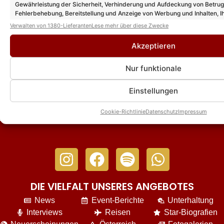
Gewährleistung der Sicherheit, Verhinderung und Aufdeckung von Betru
Fehlerbehebung, Bereitstellung und Anzeige von Werbung und Inhalten, I
Maite Kelly – An Angel (Schlagerbooom
Open Air 2026)
Entscheidungen zum Datenschutz speichern und übermitteln.
Verwalten von 1380-Lieferanten
Lese mehr über diese Zwecke
Akzeptieren
Maite Kelly verlängert Tour 2027 in den
Nur funktionale
Herbst! Hier alle neuen Termine im
Überblick!
Einstellungen
Cookie-Richtlinie
Datenschutz
Impressum
DIE VIELFALT UNSERES ANGEBOTES
News
Event-Berichte
Unterhaltung
Interviews
Reisen
Star-Biografien