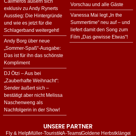
Calimeros äußern sich
Vorschau und alle Gäste
exklusiv zu Andy Rynerts
Vanessa Mai legt „In the
Ausstieg: Die Hintergründe
Summertime“ neu auf – und
und wie es jetzt für die
liefert damit den Song zum
Schlagerband weitergeht!
Film „Das gewisse Etwas“!
Andy Borg über neue
„Sommer-Spaß“-Ausgabe:
Das ist für ihn das schönste
Kompliment
DJ Ötzi – Aus bei
„Zauberhafte Weihnacht“:
Sender äußert sich –
bestätigt aber nicht Melissa
Naschenweng als
Nachfolgerin in der Show!
UNSERE PARTNER
Fly & Help
Müller-Touristik
A-Teams
Goldene Herbstklänge