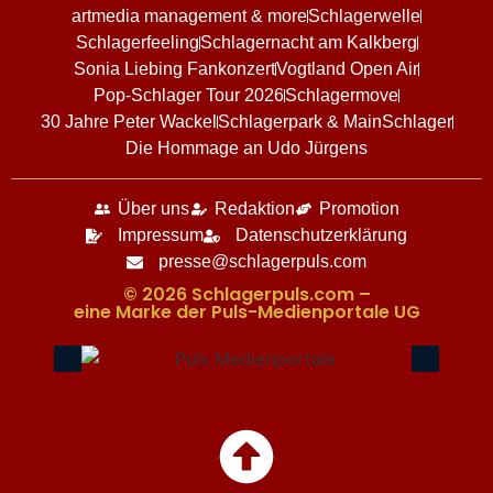
artmedia management & more
Schlagerwelle
Schlagerfeeling
Schlagernacht am Kalkberg
Sonia Liebing Fankonzert
Vogtland Open Air
Pop-Schlager Tour 2026
Schlagermove
30 Jahre Peter Wackel
Schlagerpark & MainSchlager
Die Hommage an Udo Jürgens
Über uns
Redaktion
Promotion
Impressum
Datenschutzerklärung
presse@schlagerpuls.com
© 2026 Schlagerpuls.com –
eine Marke der Puls-Medienportale UG​