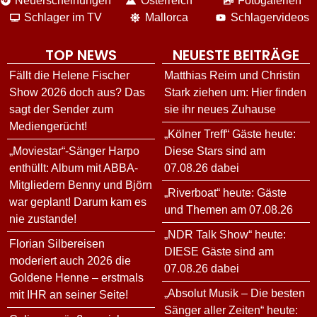
Neuerscheinungen
Österreich
Fotogalerien
Schlager im TV
Mallorca
Schlagervideos
TOP NEWS
NEUESTE BEITRÄGE
Fällt die Helene Fischer
Matthias Reim und Christin
Show 2026 doch aus? Das
Stark ziehen um: Hier finden
sagt der Sender zum
sie ihr neues Zuhause
Mediengerücht!
„Kölner Treff“ Gäste heute:
„Moviestar“-Sänger Harpo
Diese Stars sind am
enthüllt: Album mit ABBA-
07.08.26 dabei
Mitgliedern Benny und Björn
„Riverboat“ heute: Gäste
war geplant! Darum kam es
und Themen am 07.08.26
nie zustande!
„NDR Talk Show“ heute:
Florian Silbereisen
DIESE Gäste sind am
moderiert auch 2026 die
07.08.26 dabei
Goldene Henne – erstmals
„Absolut Musik – Die besten
mit IHR an seiner Seite!
Sänger aller Zeiten“ heute: