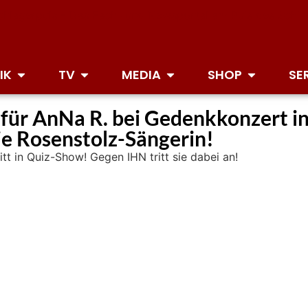
IK
TV
MEDIA
SHOP
SE
 für AnNa R. bei Gedenkkonzert in 
die Rosenstolz-Sängerin!