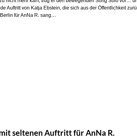
zu nicht mehr kam, trug er den bewegenden Song Solo vor… und 
de Auftritt von Katja Ebstein, die sich aus der Öffentlichkeit
n Berlin für AnNa R. sang…
mit seltenen Auftritt für AnNa R.