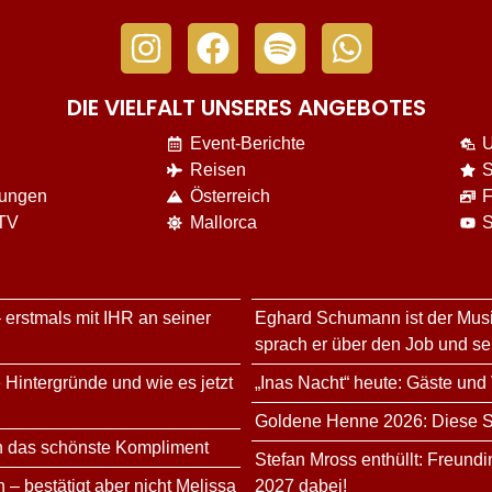
DIE VIELFALT UNSERES ANGEBOTES
Event-Berichte
U
Reisen
S
nungen
Österreich
F
 TV
Mallorca
S
 erstmals mit IHR an seiner
Eghard Schumann ist der Musi
sprach er über den Job und s
 Hintergründe und wie es jetzt
„Inas Nacht“ heute: Gäste und
Goldene Henne 2026: Diese Sta
n das schönste Kompliment
Stefan Mross enthüllt: Freundi
 – bestätigt aber nicht Melissa
2027 dabei!