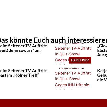
as könnte Euch auch interessiere
ein: Seltener TV-Auftritt
„Giov
weiß denn sowas?“ am
Ebste
Ausg
ein: Seltener TV-Auftritt –
Katja
 Gast im „Kölner Treff“
Gebu
die 