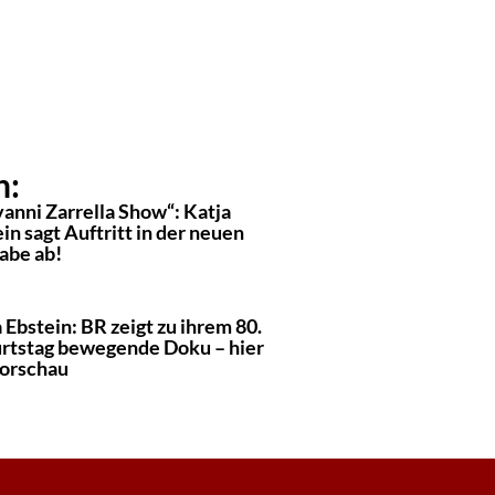
n:
anni Zarrella Show“: Katja
in sagt Auftritt in der neuen
abe ab!
 Ebstein: BR zeigt zu ihrem 80.
rtstag bewegende Doku – hier
Vorschau