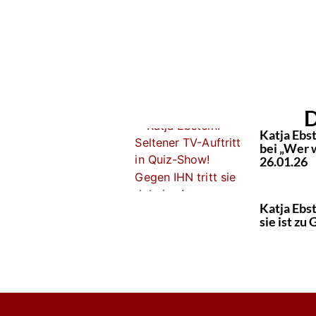
D
Katja Ebst
bei „Wer 
26.01.26
Katja Ebst
sie ist zu