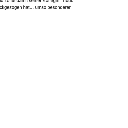
zollte damit seiner Kollegin Tribut.
 zurückgezogen hat… umso besonderer