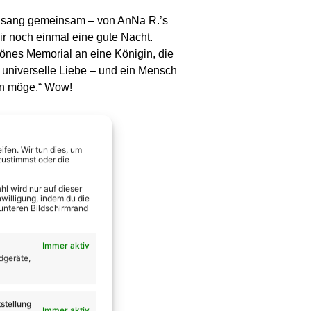
d sang gemeinsam – von AnNa R.’s
ir noch einmal eine gute Nacht.
hönes Memorial an eine Königin, die
 universelle Liebe – und ein Mensch
en möge.“ Wow!
fen. Wir tun dies, um
zustimmst oder die
l wird nur auf dieser
willigung, indem du die
 unteren Bildschirmrand
Immer aktiv
dgeräte,
stellung
Immer aktiv