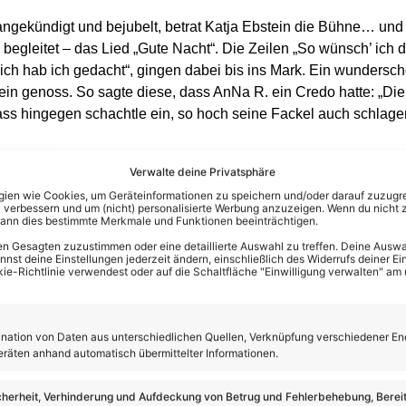
ngekündigt und bejubelt, betrat Katja Ebstein die Bühne… un
begleitet – das Lied „Gute Nacht“. Die Zeilen „So wünsch’ ich d
 dich hab ich gedacht“, gingen dabei bis ins Mark. Ein wundersc
in genoss. So sagte diese, dass AnNa R. ein Credo hatte: „Die
ass hingegen schachtle ein, so hoch seine Fackel auch schlag
Verwalte deine Privatsphäre
en wie Cookies, um Geräteinformationen zu speichern und/oder darauf zuzugrei
 verbessern und um (nicht) personalisierte Werbung anzuzeigen. Wenn du nicht 
kann dies bestimmte Merkmale und Funktionen beeinträchtigen.
n Gesagten zuzustimmen oder eine detaillierte Auswahl zu treffen. Deine Auswah
st deine Einstellungen jederzeit ändern, einschließlich des Widerrufs deiner Ein
kie-Richtlinie verwendest oder auf die Schaltfläche "Einwilligung verwalten" am
ation von Daten aus unterschiedlichen Quellen, Verknüpfung verschiedener En
eräten anhand automatisch übermittelter Informationen.
cherheit, Verhinderung und Aufdeckung von Betrug und Fehlerbehebung, Bereit