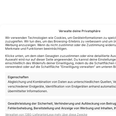
Verwalte deine Privatsphäre
Das könnte Euch auch interessieren:
Wir verwenden Technologien wie Cookies, um Geräteinformationen zu speic
zuzugreifen. Wir tun dies, um das Browsing-Erlebnis zu verbessern und um (ni
Julian David spricht erstmals offen über
Werbung anzuzeigen. Wenn du nicht zustimmst oder die Zustimmung widerruf
sein Aus in BLINDED BY DELIGHT:
Merkmale und Funktionen beeinträchtigen.
„Manchmal fällt der Vorhang früher, als
man es sich gewünscht hätte“
Klicke unten, um dem oben Gesagten zuzustimmen oder eine detaillierte Aus
Auswahl wird nur auf dieser Seite angewendet. Du kannst deine Einstellunge
einschließlich des Widerrufs deiner Einwilligung, indem du die Schaltflächen 
verwendest oder auf die Schaltfläche "Einwilligung verwalten" am unteren Bi
Julian David: Neuer Song „Anders als man
liebt“ – so klingt er!
Eigenschaften
Abgleichung und Kombination von Daten aus unterschiedlichen Quellen, V
verschiedener Endgeräte, Identifikation von Endgeräten anhand automatis
übermittelter Informationen.
Julian David wechselt Plattenfirma und
setzt jetzt auf VIA Music!
Gewährleistung der Sicherheit, Verhinderung und Aufdeckung von Betru
Fehlerbehebung, Bereitstellung und Anzeige von Werbung und Inhalten, I
Entscheidungen zum Datenschutz speichern und übermitteln.
Verwalten von 1380-Lieferanten
Lese mehr über diese Zwecke