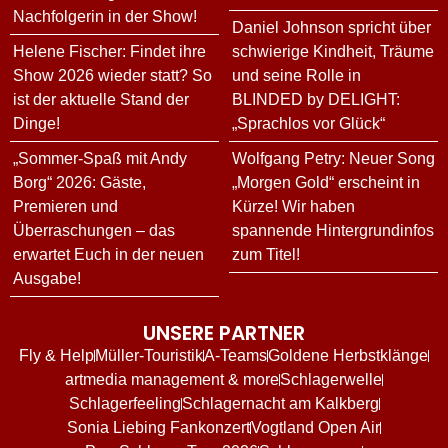
Nachfolgerin in der Show!
Daniel Johnson spricht über
Helene Fischer: Findet ihre
schwierige Kindheit, Träume
Show 2026 wieder statt? So
und seine Rolle in
ist der aktuelle Stand der
BLINDED by DELIGHT:
Dinge!
„Sprachlos vor Glück“
„Sommer-Spaß mit Andy
Wolfgang Petry: Neuer Song
Borg“ 2026: Gäste,
„Morgen Gold“ erscheint in
Premieren und
Kürze! Wir haben
Überraschungen – das
spannende Hintergrundinfos
erwartet Euch in der neuen
zum Titel!
Ausgabe!
UNSERE PARTNER
Fly & Help
Müller-Touristik
A-Teams
Goldene Herbstklänge
artmedia management & more
Schlagerwelle
Schlagerfeeling
Schlagernacht am Kalkberg
Sonia Liebing Fankonzert
Vogtland Open Air