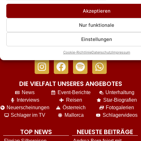
Julian David verrät: Warum er 2026
Akzeptieren
WIRKLICH bei der „Schlager-Hitparade“
nicht dabei ist
Nur funktionale
Einstellungen
Cookie-Richtlinie
Datenschutz
Impressum
DIE VIELFALT UNSERES ANGEBOTES
News
Event-Berichte
Unterhaltung
Interviews
Reisen
Star-Biografien
Neuerscheinungen
Österreich
Fotogalerien
Schlager im TV
Mallorca
Schlagervideos
TOP NEWS
NEUESTE BEITRÄGE
Florian Silbereisen
Andrea Berg feiert mit