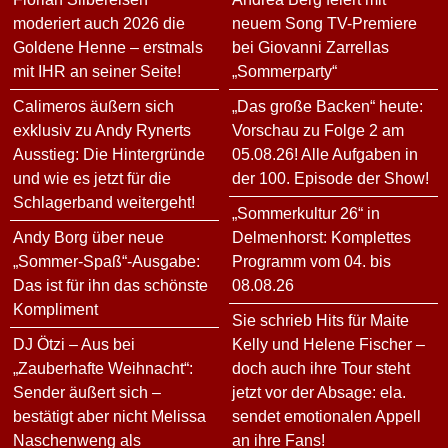
moderiert auch 2026 die
neuem Song TV-Premiere
Goldene Henne – erstmals
bei Giovanni Zarrellas
mit IHR an seiner Seite!
„Sommerparty“
Calimeros äußern sich
„Das große Backen“ heute:
exklusiv zu Andy Rynerts
Vorschau zu Folge 2 am
Ausstieg: Die Hintergründe
05.08.26! Alle Aufgaben in
und wie es jetzt für die
der 100. Episode der Show!
Schlagerband weitergeht!
„Sommerkultur 26“ in
Andy Borg über neue
Delmenhorst: Komplettes
„Sommer-Spaß“-Ausgabe:
Programm vom 04. bis
Das ist für ihn das schönste
08.08.26
Kompliment
Sie schrieb Hits für Maite
DJ Ötzi – Aus bei
Kelly und Helene Fischer –
„Zauberhafte Weihnacht“:
doch auch ihre Tour steht
Sender äußert sich –
jetzt vor der Absage: ela.
bestätigt aber nicht Melissa
sendet emotionalen Appell
Naschenweng als
an ihre Fans!