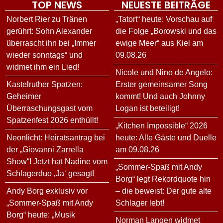
TOP NEWS
NEUESTE BEITRÄGE
Norbert Rier zu Tränen
„Tatort“ heute: Vorschau auf
gerührt: Sohn Alexander
die Folge „Borowski und das
überrascht ihn bei „Immer
ewige Meer“ aus Kiel am
wieder sonntags“ und
09.08.26
widmet ihm ein Lied!
Nicole und Nino de Angelo:
Kastelruther Spatzen:
Erster gemeinsamer Song
Geheimer
kommt! Und auch Johnny
Überraschungsgast vom
Logan ist beteiligt!
Spatzenfest 2026 enthüllt!
„Kitchen Impossible“ 2026
Neonlicht: Heiratsantrag bei
heute: Alle Gäste und Duelle
der „Giovanni Zarrella
am 09.08.26
Show“! Jetzt hat Nadine vom
„Sommer-Spaß mit Andy
Schlagerduo ‚Ja‘ gesagt!
Borg“ legt Rekordquote hin
Andy Borg exklusiv vor
– die beweist: Der gute alte
„Sommer-Spaß mit Andy
Schlager lebt!
Borg“ heute: „Musik
Norman Langen widmet