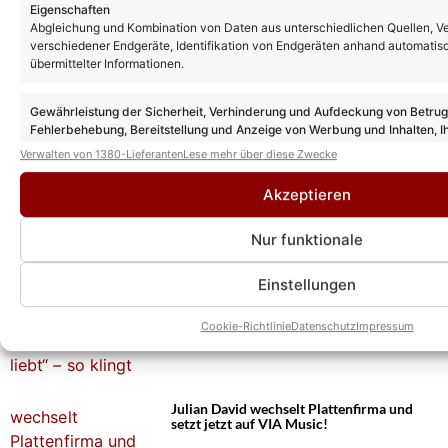
Eigenschaften
Abgleichung und Kombination von Daten aus unterschiedlichen Quellen, V
verschiedener Endgeräte, Identifikation von Endgeräten anhand automatis
übermittelter Informationen.
Gewährleistung der Sicherheit, Verhinderung und Aufdeckung von Betru
Fehlerbehebung, Bereitstellung und Anzeige von Werbung und Inhalten, I
Entscheidungen zum Datenschutz speichern und übermitteln.
Verwalten von 1380-Lieferanten
Lese mehr über diese Zwecke
Das könnte Euch auch interessieren:
Akzeptieren
Julian David spricht erstmals offen über
sein Aus bei BLINDED BY DELIGHT:
„Manchmal fällt der Vorhang früher, als
Nur funktionale
man es sich gewünscht hätte“
Einstellungen
Julian David: Neuer Song „Anders als man
liebt“ – so klingt er!
Cookie-Richtlinie
Datenschutz
Impressum
Julian David wechselt Plattenfirma und
setzt jetzt auf VIA Music!