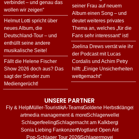
verbindet – und genau das
seiner Frau auf neuem
wollen wir zeigen“
Album einen Song – und
Helmut Lotti spricht über
deutet weiteres privates
neues Album, die
Thema an, welches „für die
Deutschland-Tour – und
Fans sehr interessant“ ist!
enthüllt seine andere
Joelina Drews verrät wie ihr
musikalische Seite!
der Podcast mit Lucas
Fällt die Helene Fischer
Cordalis und Achim Petry
Show 2026 doch aus? Das
hilft: „Einige Unsicherheiten
sagt der Sender zum
wettgemacht“
Mediengerücht!
UNSERE PARTNER
Fly & Help
Müller-Touristik
A-Teams
Goldene Herbstklänge
artmedia management & more
Schlagerwelle
Schlagerfeeling
Schlagernacht am Kalkberg
Sonia Liebing Fankonzert
Vogtland Open Air
Pop-Schlager Tour 2026
Schlagermove