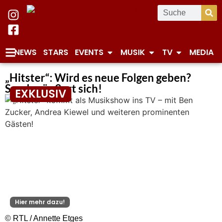
NEWS
STARS
EVENTS
MUSIK
TV
MEDIA
„Hitster“: Wird es neue Folgen geben?
Sender äußert sich!
EXKLUSIV
Hier mehr dazu!
© RTL / Annette Etges