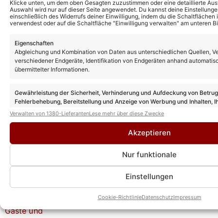
Klicke unten, um dem oben Gesagten zuzustimmen oder eine detaillierte Aus
Auswahl wird nur auf dieser Seite angewendet. Du kannst deine Einstellunge
einschließlich des Widerrufs deiner Einwilligung, indem du die Schaltflächen 
verwendest oder auf die Schaltfläche "Einwilligung verwalten" am unteren Bi
Weitere News
Eigenschaften
„Hitster“ heute: Gäste und Vorschau zu
Abgleichung und Kombination von Daten aus unterschiedlichen Quellen, V
Folge 6 am 17.05.26
verschiedener Endgeräte, Identifikation von Endgeräten anhand automatis
übermittelter Informationen.
Gewährleistung der Sicherheit, Verhinderung und Aufdeckung von Betru
„Hitster“ heute: Gäste und Vorschau zu
Fehlerbehebung, Bereitstellung und Anzeige von Werbung und Inhalten, I
Folge 5 am 10.05.26
Entscheidungen zum Datenschutz speichern und übermitteln.
Verwalten von 1380-Lieferanten
Lese mehr über diese Zwecke
Akzeptieren
„Hitster“ heute: Gäste und Vorschau zu
Folge 4 am 03.05.26
Nur funktionale
Einstellungen
„Hitster“ heute: Gäste und Vorschau zu
Cookie-Richtlinie
Datenschutz
Impressum
Folge 3 am 26.04.26