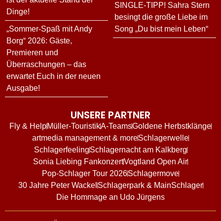
SINGLE-TIPP! Sahra Stern
Dinge!
besingt die große Liebe im
„Sommer-Spaß mit Andy
Song „Du bist mein Leben“
Borg“ 2026: Gäste,
Premieren und
Überraschungen – das
erwartet Euch in der neuen
Ausgabe!
UNSERE PARTNER
Fly & Help
Müller-Touristik
A-Teams
Goldene Herbstklänge
artmedia management & more
Schlagerwelle
Schlagerfeeling
Schlagernacht am Kalkberg
Sonia Liebing Fankonzert
Vogtland Open Air
Pop-Schlager Tour 2026
Schlagermove
30 Jahre Peter Wackel
Schlagerpark & MainSchlager
Die Hommage an Udo Jürgens