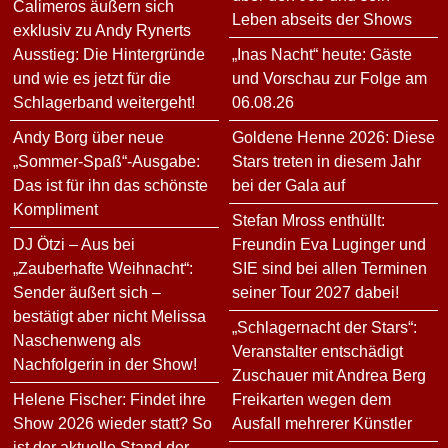
Calimeros äußern sich
Leben abseits der Shows
exklusiv zu Andy Rynerts
Ausstieg: Die Hintergründe
„Inas Nacht“ heute: Gäste
und wie es jetzt für die
und Vorschau zur Folge am
Schlagerband weitergeht!
06.08.26
Andy Borg über neue
Goldene Henne 2026: Diese
„Sommer-Spaß“-Ausgabe:
Stars treten in diesem Jahr
Das ist für ihn das schönste
bei der Gala auf
Kompliment
Stefan Mross enthüllt:
DJ Ötzi – Aus bei
Freundin Eva Luginger und
„Zauberhafte Weihnacht“:
SIE sind bei allen Terminen
Sender äußert sich –
seiner Tour 2027 dabei!
bestätigt aber nicht Melissa
„Schlagernacht der Stars“:
Naschenweng als
Veranstalter entschädigt
Nachfolgerin in der Show!
Zuschauer mit Andrea Berg
Helene Fischer: Findet ihre
Freikarten wegen dem
Show 2026 wieder statt? So
Ausfall mehrerer Künstler
ist der aktuelle Stand der