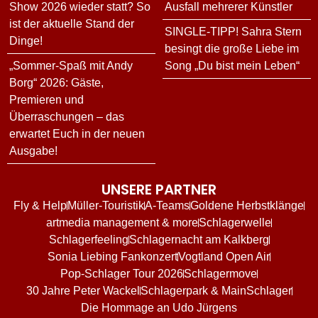
Show 2026 wieder statt? So
Ausfall mehrerer Künstler
ist der aktuelle Stand der
SINGLE-TIPP! Sahra Stern
Dinge!
besingt die große Liebe im
„Sommer-Spaß mit Andy
Song „Du bist mein Leben“
Borg“ 2026: Gäste,
Premieren und
Überraschungen – das
erwartet Euch in der neuen
Ausgabe!
UNSERE PARTNER
Fly & Help
Müller-Touristik
A-Teams
Goldene Herbstklänge
artmedia management & more
Schlagerwelle
Schlagerfeeling
Schlagernacht am Kalkberg
Sonia Liebing Fankonzert
Vogtland Open Air
Pop-Schlager Tour 2026
Schlagermove
30 Jahre Peter Wackel
Schlagerpark & MainSchlager
Die Hommage an Udo Jürgens