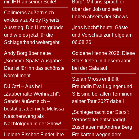
mit IHR an seiner Seite!
Borg“: Mit uns sprach er
über den Job und sein
Calimeros äußern sich
Leben abseits der Shows
exklusiv zu Andy Rynerts
Ausstieg: Die Hintergründe
„Inas Nacht“ heute: Gäste
und wie es jetzt für die
und Vorschau zur Folge am
Schlagerband weitergeht!
06.08.26
Andy Borg über neue
Goldene Henne 2026: Diese
„Sommer-Spaß“-Ausgabe:
Stars treten in diesem Jahr
Das ist für ihn das schönste
bei der Gala auf
Kompliment
Stefan Mross enthüllt:
DJ Ötzi – Aus bei
Freundin Eva Luginger und
„Zauberhafte Weihnacht“:
SIE sind bei allen Terminen
Sender äußert sich –
seiner Tour 2027 dabei!
bestätigt aber nicht Melissa
„Schlagernacht der Stars“:
Naschenweng als
Veranstalter entschädigt
Nachfolgerin in der Show!
Zuschauer mit Andrea Berg
Helene Fischer: Findet ihre
Freikarten wegen dem