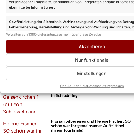
verschiedener Endgeräte, Identifikation von Endgeräten anhand automatis
übermittelter Informationen.
Gewährleistung der Sicherheit, Verhinderung und Aufdeckung von Betru
Das könnte Euch auch interessieren:
Fehlerbehebung, Bereitstellung und Anzeige von Werbung und Inhalten, I
Helene Fischer: Findet ihre Show 2026
Entscheidungen zum Datenschutz speichern und übermitteln.
Verwalten von 1380-Lieferanten
Lese mehr über diese Zwecke
wieder statt? So ist der aktuelle Stand der
Dinge!
Akzeptieren
Nur funktionale
Helene Fischer: Tickets für Zusatzkonzert
in Schladming jetzt erhältlich! Erster
Termin bereits ausverkauft!
Einstellungen
Cookie-Richtlinie
Datenschutz
Impressum
Helene Fischer eröffnet Ski-Opening 2026
in Schladming
Florian Silbereisen und Helene Fischer: SO
schön war ihr gemeinsamer Auftritt bei
ihrem Tourfinale!