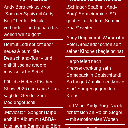
Andy Borg exklusiv vor
„Schlager-Spaß mit Andy
„Sommer-Spaß mit Andy
Borg“ Sendetermine: SO
Borg“ heute: „Musik
geht es nach dem „Sommer-
verbindet – und genau das
Spaß“ weiter
wollen wir zeigen“
Andy Borg verrät: Warum ihn
Helmut Lotti spricht über
Peter Alexander schon seit
neues Album, die
seiner Kindheit begleitet hat
Deutschland-Tour – und
Harpo feiert nach
enthüllt seine andere
Krebserkrankung sein
musikalische Seite!
Comeback in Deutschland!
Fällt die Helene Fischer
So lange kämpfte der „Movie
Show 2026 doch aus? Das
Star“-Sänger gegen den
sagt der Sender zum
Krebs!!
Mediengerücht!
Im TV bei Andy Borg: Nicole
„Moviestar“-Sänger Harpo
richtet sich an Ralph Siegel
enthüllt: Album mit ABBA-
– mit emotionalen Worten
Mitgliedern Benny und Björn