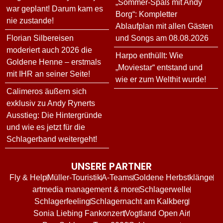
„Sommer-Spaß mit Andy
war geplant! Darum kam es
Borg“: Kompletter
nie zustande!
Ablaufplan mit allen Gästen
Florian Silbereisen
und Songs am 08.08.2026
moderiert auch 2026 die
Harpo enthüllt: Wie
Goldene Henne – erstmals
„Moviestar“ entstand und
mit IHR an seiner Seite!
wie er zum Welthit wurde!
Calimeros äußern sich
exklusiv zu Andy Rynerts
Ausstieg: Die Hintergründe
und wie es jetzt für die
Schlagerband weitergeht!
UNSERE PARTNER
Fly & Help
Müller-Touristik
A-Teams
Goldene Herbstklänge
artmedia management & more
Schlagerwelle
Schlagerfeeling
Schlagernacht am Kalkberg
Sonia Liebing Fankonzert
Vogtland Open Air