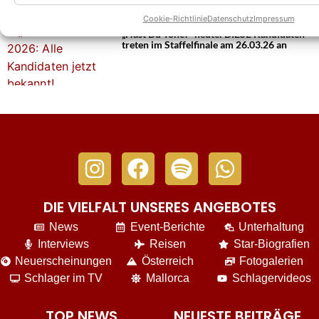
Weitere News
Cookie-Richtlinie
Datenschutz
Impressum
„Hast Du Töne?“ heute: DIESE Kandidaten
treten im Staffelfinale am 26.03.26 an
DIE VIELFALT UNSERES ANGEBOTES
News
Event-Berichte
Unterhaltung
Interviews
Reisen
Star-Biografien
Neuerscheinungen
Österreich
Fotogalerien
Schlager im TV
Mallorca
Schlagervideos
TOP NEWS
NEUESTE BEITRÄGE