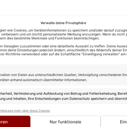
Verwalte deine Privatsphäre
en wie Cookies, um Geräteinformationen zu speichern und/oder darauf zuzugrei
 verbessern und um (nicht) personalisierte Werbung anzuzeigen. Wenn du nicht 
kann dies bestimmte Merkmale und Funktionen beeinträchtigen.
n Gesagten zuzustimmen oder eine detaillierte Auswahl zu treffen. Deine Auswah
st deine Einstellungen jederzeit ändern, einschließlich des Widerrufs deiner Ein
kie-Richtlinie verwendest oder auf die Schaltfläche "Einwilligung verwalten" am
ation von Daten aus unterschiedlichen Quellen, Verknüpfung verschiedener En
eräten anhand automatisch übermittelter Informationen.
cherheit, Verhinderung und Aufdeckung von Betrug und Fehlerbehebung, Bereit
ng und Inhalten, Ihre Entscheidungen zum Datenschutz speichern und übermit
anten
Lese mehr über diese Zwecke
eren
Nur funktionale
Ein
rewes