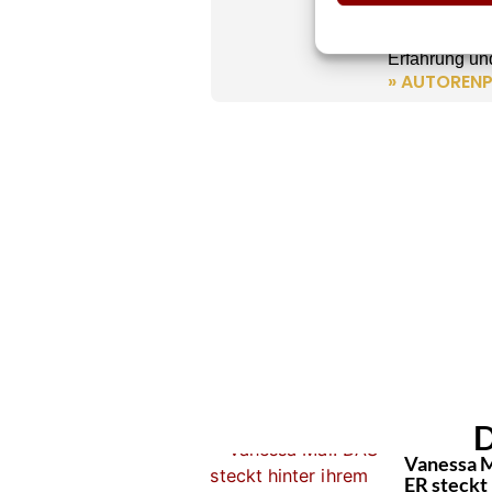
CHEFREDAK
Kevin Drewes
Erfahrung und
» AUTORENP
D
Vanessa M
ER steckt