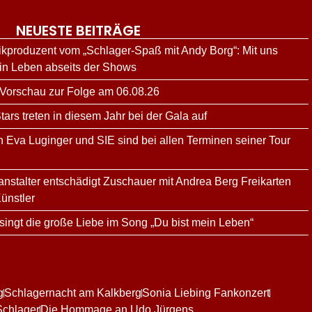
NEUESTE BEITRÄGE
kproduzent vom „Schlager-Spaß mit Andy Borg“: Mit uns
ein Leben abseits der Shows
 Vorschau zur Folge am 06.08.26
rs treten in diesem Jahr bei der Gala auf
n Eva Luginger und SIE sind bei allen Terminen seiner Tour
ranstalter entschädigt Zuschauer mit Andrea Berg Freikarten
ünstler
ingt die große Liebe im Song „Du bist mein Leben“
g
Schlagernacht am Kalkberg
Sonia Liebing Fankonzert
Schlager
Die Hommage an Udo Jürgens