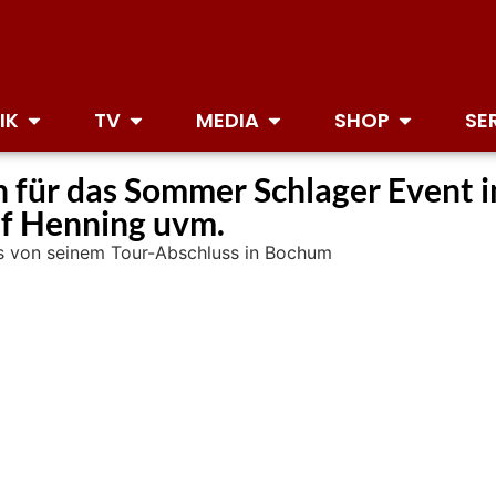
IK
TV
MEDIA
SHOP
SE
n für das Sommer Schlager Event
af Henning uvm.