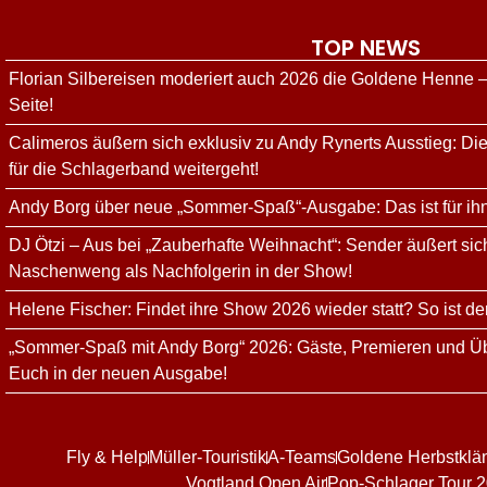
TOP NEWS
Florian Silbereisen moderiert auch 2026 die Goldene Henne –
Seite!
Calimeros äußern sich exklusiv zu Andy Rynerts Ausstieg: Die
für die Schlagerband weitergeht!
Andy Borg über neue „Sommer-Spaß“-Ausgabe: Das ist für ih
DJ Ötzi – Aus bei „Zauberhafte Weihnacht“: Sender äußert sich
Naschenweng als Nachfolgerin in der Show!
Helene Fischer: Findet ihre Show 2026 wieder statt? So ist de
„Sommer-Spaß mit Andy Borg“ 2026: Gäste, Premieren und Üb
Euch in der neuen Ausgabe!
Fly & Help
Müller-Touristik
A-Teams
Goldene Herbstklä
Vogtland Open Air
Pop-Schlager Tour 