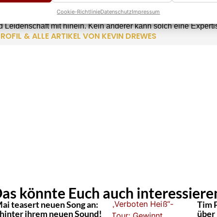
TEUR
Cookie-Richtlinie
Datenschutz
Impressum
 ist seit über 10 Jahren im Schlager unterwegs und bringt als 
 Leidenschaft mit hinein. Kein anderer kann solch eine Experti
ROFIL & ALLE ARTIKEL VON KEVIN DREWES
as könnte Euch auch interessiere
ai teasert neuen Song an:
Tim 
 hinter ihrem neuen Sound!
über