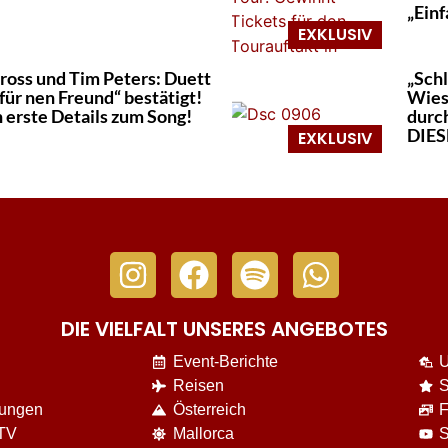
„Einf
ross und Tim Peters: Duett
„Schl
 für nen Freund“ bestätigt!
Wies
 erste Details zum Song!
durc
DIESE
DIE VIELFALT UNSERES ANGEBOTES
Event-Berichte
U
Reisen
S
nungen
Österreich
F
 TV
Mallorca
S