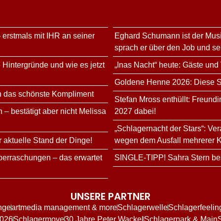
 erstmals mit IHR an seiner
Eghard Schumann ist der Musi
sprach er über den Job und s
 Hintergründe und wie es jetzt
„Inas Nacht“ heute: Gäste und
Goldene Henne 2026: Diese Sta
n das schönste Kompliment
Stefan Mross enthüllt: Freundi
 – bestätigt aber nicht Melissa
2027 dabei!
„Schlagernacht der Stars“: Ve
r aktuelle Stand der Dinge!
wegen dem Ausfall mehrerer K
erraschungen – das erwartet
SINGLE-TIPP! Sahra Stern bes
UNSERE PARTNER
nge
artmedia management & more
Schlagerwelle
Schlagerfeelin
2026
Schlagermove
30 Jahre Peter Wackel
Schlagerpark & Main