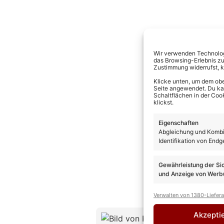
Wir verwenden Technologi
das Browsing-Erlebnis zu
Zustimmung widerrufst, 
Klicke unten, um dem obe
Seite angewendet. Du kann
Schaltflächen in der Coo
klickst.
Eigenschaften
Abgleichung und Kombin
Identifikation von Endg
Gewährleistung der Si
und Anzeige von Werbu
Verwalten von 1380-Liefer
Akzepti
Kevin D